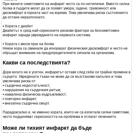
При жените симптомите на инфаркт често са по-нетипични. Вместо силна
болка в гърдите могат да се появят умора, гадене, тревожност или
дискомфорт в горната част на корема. Това увеличава риска състоянието
да остане неразпознато.
• Хората с диабет
Диабетът е сред най-сериозните рискови фактори за безсимптомен
инфаркт заради увреждането на нервната система.
• Хората с висок праг на болка
Някои хора са свикнали да игнорират физическия дискомфорт и често не
обръщат внимание на предупредителните сигнали на организма.
Какви са последствията?
Дори когато не е усетен, инфарктът оставя след себе си трайни промени в
сърцето. Увредената тъкан не може да се възстанови напълно и това
увеличава риска от:
• сърдечна недостатъчност;
• нарушения на сърдечния ритъм;
• намалена физическа издръжливост;
• повторен инфаркт;
• внезапна сърдечна смърт.
Парадоксално е, че именно хората, които не са изпитали силни симптоми,
често подценяват сериозността на проблема и отлагат лечението.
Може ли тихият инфаркт да бъде