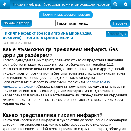
Тихият инфаркт (безсимптомна миокардна исхемия) – когат
Премини към десктоп версия
Добави отговор
Тихият инфаркт (безсимптомна миокардна
↓
Framar.bg
исхемия) – когато сърцето мълчи
04 Юни 2026, 10:41
Как е възможно да преживеем инфаркт, без
дори да разберем?
Когато чуем думата „инфаркт“, повечето от нас си представят внезапна
силна болка в гърдите, задух и спешно обаждане на телефон 112.
Реалността обаче невинаги изглежда така. Съществува и друг сценарий –
инфаркт, който протича почти без симптоми или с толкова нехарактерни
оплаквания, че човек дори не подозира какво се случва.
Това състояние е известно като тих инфаркт или
безсимптомна
миокардна исхемия
. Според различни проучвания между една четвърт и
почти половината от всички сърдечни инфаркти могат да останат
неразпознати в момента на настъпването им. Увреждането на сърдечния
мускул е налице, но диагнозата често се поставя едва месеци или дори
години по-късно.
Какво представлява тихият инфаркт?
Както при класическия инфаркт, и тук се стига до запушване на коронарна
артерия – кръвоносен съд, който снабдява сърцето с кислород и
хранителни вещества. Най-често причината е кръвен съсирек, образуван