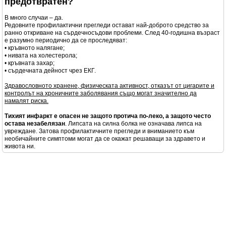
предотвратен?
В много случаи – да.
Редовните профилактични прегледи остават най-доброто средство за
ранно откриване на сърдечносъдови проблеми. След 40-годишна възраст
е разумно периодично да се проследяват:
• кръвното налягане;
• нивата на холестерола;
• кръвната захар;
• сърдечната дейност чрез ЕКГ.
Здравословното хранене, физическата активност, отказът от цигарите и
контролът на хроничните заболявания също могат значително да
намалят риска.
Тихият инфаркт е опасен не защото протича по-леко, а защото често
остава незабелязан
. Липсата на силна болка не означава липса на
увреждане. Затова профилактичните прегледи и вниманието към
необичайните симптоми могат да се окажат решаващи за здравето и
живота ни.