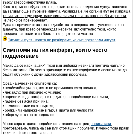
върху атеросклеротична плака.
Когато кръвоснабдяването спре, клетките на сърдечния мускул започват
да загиват още в първите минути. Разликата е, че
организмът не изпраща
типичните предупредителни сигнали или те са толкова слабо изразени,
че лесно се пренебрегват.
Една от причините за това е диабетната невропатия – усложнение на
диабета, при което се увреждат нервите, включително тези, които
предават сигналите за болка от сърцето към мозъка.
Тихият инсулт - когато не разбираме, че сме прекарали инсулт
Симптоми на тих инфаркт, които често
подценяваме
Макар да се нарича „тих“, този вид инфаркт невинаги протича напълно
безсимптомно. По-често признаците са неспецифични и лесно могат да
бъдат объркани с други здравословни проблеми.
Сред най-честите симптоми са:
• необичайна умора, която не преминава след почивка;
• лек задух при физическо усилие;
• парене или дискомфорт в гърдите, наподобяващи киселини;
• гадене без ясна причина;
• замаяност или световъртеж;
• болка или напрежение в гърба, врата или челюстта;
• общо чувство на отпадналост.
Много хора отдават подобни оплаквания на стрес,
паник атаки
,
претоварване, липса на сън или стомашни проблеми. Именно това прави
тихия инфаркт толкова опасен.