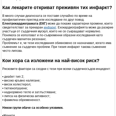
Как лекарите откриват преживян тих инфаркт?
В много случаи диагнозата се поставя случайно по време на
профилактичен преглед или изследване по друг повод.
Електрокардиограмата (ЕКГ)
може да покаже характерни промени, които
свидетелстват за прекаран
инфаркт
. Ехокардиографията може да разкрие
участъци от сърдечния мускул, които не се съкращават нормално.
Понякога се използват и по-съвременни образни изследвания като
сърдечен магнитен резонанс.
Проблемът е, че тези изследвания обикновено се назначават, когато има
съмнение за сърдечен проблем. При тихия инфаркт такова съмнение
често липсва.
Кои хора са изложени на най-висок риск?
Рисковите фактори са сходни с тези при всеки сърдечносъдов инцидент:
• диабет тип 2;
• високо кръвно налягане;
• висок холестерол;
• тютюнопушене;
• наднормено тегло и затлъстяване;
• липса на физическа активност;
• фамилна обремененост.
Някои групи обаче са особено уязвими.
•Жените