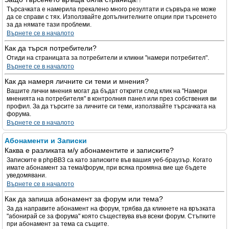
Търсачката е намерила прекалено много резултати и сървъра не може
да се справи с тях. Използвайте допълнителните опции при търсенето
за да нямате тази проблеми.
Върнете се в началото
Как да търся потребители?
Отиди на страницата за потребители и кликни "намери потребител".
Върнете се в началото
Как да намеря личните си теми и мнения?
Вашите лични мнения могат да бъдат открити след клик на "Намери
мненията на потребителя" в контролния панел или през собствения ви
профил. За да търсите за личните си теми, използвайте търсачката на
форума.
Върнете се в началото
Абонаменти и Записки
Каква е разликата м/у абонаментите и записките?
Записките в phpBB3 са като записките във вашия уеб-браузър. Когато
имате абонамент за тема/форум, при всяка промяна вие ще бъдете
уведомявани.
Върнете се в началото
Как да запиша абонамент за форум или тема?
За да направите абонамент на форум, трябва да кликнете на връзката
"абонирай се за форума" която съществува във всеки форум. Стъпките
при абонамент за тема са същите.