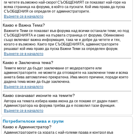
ги четете възможно най-скоро! СЪОБЩЕНИЯТ се показват най-горе на
всяка страница на форума, в който са пуснати. Кой има права да пуска
СЪОБЩЕНИЯ се определя от администраторите.
Върнете се в началото
Какво е Важна Тема?
Важните Теми се показват във форума над всички останали теми, но под
СЪОБЩЕНИЯТА и само на първата страница от форума. Обикновено
също включват важна информация, така че е добре да четете и тях,
когато е възможно. Както при СЪОБЩЕНИЯТА, администраторите
решават кой има право да пуска Важни Теми за определен форум.
Върнете се в началото
Какво е Заключена тема?
Темите могат да бъдат заключвани от модераторите или
администраторите. не можете да отговаряте на заключени теми и всяка
анкета бива автоматично прекратена. Има много причини, поради които
дадена тема може да бъде заключена.
Върнете се в началото
Какво означават иконите на темите?
Автора на темата избира каква икона да се покаже от даден пакет.
Администратора на форума трябва да е позволил тази функция.
Върнете се в началото
Потребителски нива и групи
Какво е Администратор?
Администраторите са хората с най-големи права и контрол във