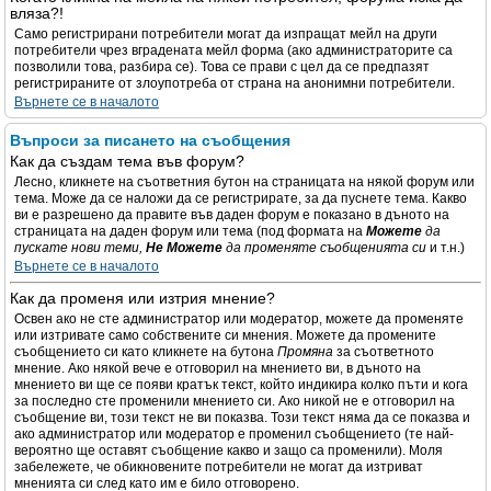
вляза?!
Само регистрирани потребители могат да изпращат мейл на други
потребители чрез вградената мейл форма (ако администраторите са
позволили това, разбира се). Това се прави с цел да се предпазят
регистрираните от злоупотреба от страна на анонимни потребители.
Върнете се в началото
Въпроси за писането на съобщения
Как да създам тема във форум?
Лесно, кликнете на съответния бутон на страницата на някой форум или
тема. Може да се наложи да се регистрирате, за да пуснете тема. Какво
ви е разрешено да правите във даден форум е показано в дъното на
страницата на даден форум или тема (под формата на
Можете
да
пускате нови теми,
Не Можете
да променяте съобщенията си
и т.н.)
Върнете се в началото
Как да променя или изтрия мнение?
Освен ако не сте администратор или модератор, можете да променяте
или изтривате само собствените си мнения. Можете да промените
съобщението си като кликнете на бутона
Промяна
за съответното
мнение. Ако някой вече е отговорил на мнението ви, в дъното на
мнението ви ще се появи кратък текст, който индикира колко пъти и кога
за последно сте променили мнението си. Ако никой не е отговорил на
съобщение ви, този текст не ви показва. Този текст няма да се показва и
ако администратор или модератор е променил съобщението (те най-
вероятно ще оставят съобщение какво и защо са променили). Моля
забележете, че обикновените потребители не могат да изтриват
мненията си след като им е било отговорено.