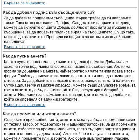
Върнете се в началото
Как да добавя подпис към съобщенията си?
За да добавите подпис към съобщение, първо трябва да си направите
такъв. Това става във вашия Профил. След като си направите подпис,
можете да включите опцията
Добави подпис
от формата за пускане на
съобщение, за да добавите подписа в края на съобщението. Също така,
можете да включите от Профила си опцията за автоматично добавяне
на подписа.
Върнете се в началото
Как да пусна анкета?
Когато пускате нова тема, ще видите отделна форма за
Добавяне на
анкета
точно под главната форма за писане на съобщение. Ако няма
форма за добавяне на анкета, най-вероятно нямате такива права в този
форум. Трябва да въведете заглавие на анкетата и поне два възможни
отговора. За да добавите възможен отговор, въведете текст и натиснете
бутона
Добавете възможен отговор
. Можете също да укажете време, за
което анкетата да бъде активна, като 0 ще резултира в безкрайна
анкета. Има лимит за възможните отговори, които можете да добавите,
който се определя от администраторите.
Върнете се в началото
Как да променя или изтрия анкета?
Също както при съобщенията, анкетите могат да бъдат променяни само
от техния автор, от модераторите и администраторите. За да промените
анкета, изберете за промяна мнението, което съдържа анкетата (винаги
първото мнение в дадена тема). Ако никой не е гласувал на анкетата,
можете я промените или изтриете. Ако обаче има поставени гласове,