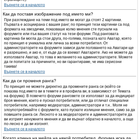
Върнете се в началото
Как да поставя изображение под името ми?
При разглеждане на теми под името ви могат да стоят 2 картинки.
Първата е асоциирана с вашия ранг; по принцип тези картинки са под
формата на звездички, показваше колко мнения сте пуснали на
форумите или пък вашия статут на тези форуми. Под ранговата
картинка би могла да стои друга, по-голяма, позната като Аватар, която
по принцип е уникална или лична за всеки потребител. От
администраторите на форумите зависи дали ползването на Аватари ще
е разрешено, и ако е, от къде да се вземат Аватарите. Ако не можете да
използвате Аватар, то това е желанието на администраторите. Можете
да ги попитате за причините, но ви гарантираме, че има сериозни
такива!
Върнете се в началото
Как да си променя ранга?
По принцип не можете директно да промените ранга си (който се
показва под името ви в темите и в профила ви, в зависимост от Темата
на форума). В повечето форуми ранговете се използват за да индицират
броя мнения, които е пуснал потребителя, или да отличат специални
потребители, например модератори, администратори и т.н.. Моля не
злоупотребявайте с форумите, като пускате излишни мнения, само за да
повишите ранга си. Лесното е за модераторите и администраторите да
ви изтрият ненужните мнения и да ви върнат обратно в началото, а още
по-лесно е да ви изгонят.
Върнете се в началото
Когато кликна на мейла на някой потребител, форума иска да