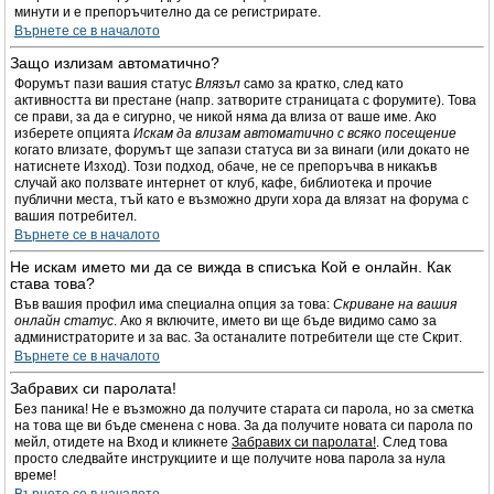
минути и е препоръчително да се регистрирате.
Върнете се в началото
Защо излизам автоматично?
Форумът пази вашия статус
Влязъл
само за кратко, след като
активността ви престане (напр. затворите страницата с форумите). Това
се прави, за да е сигурно, че никой няма да влиза от ваше име. Ако
изберете опцията
Искам да влизам автоматично с всяко посещение
когато влизате, форумът ще запази статуса ви за винаги (или докато не
натиснете Изход). Този подход, обаче, не се препоръчва в никакъв
случай ако ползвате интернет от клуб, кафе, библиотека и прочие
публични места, тъй като е възможно други хора да влязат на форума с
вашия потребител.
Върнете се в началото
Не искам името ми да се вижда в списъка Кой е онлайн. Как
става това?
Във вашия профил има специална опция за това:
Скриване на вашия
онлайн статус
. Ако я включите, името ви ще бъде видимо само за
администраторите и за вас. За останалите потребители ще сте Скрит.
Върнете се в началото
Забравих си паролата!
Без паника! Не е възможно да получите старата си парола, но за сметка
на това ще ви бъде сменена с нова. За да получите новата си парола по
мейл, отидете на Вход и кликнете
Забравих си паролата!
. След това
просто следвайте инструкциите и ще получите нова парола за нула
време!