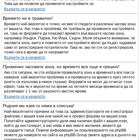
Това ще ви позволи да промените настройките си.
Върнете се в началото
Времето не е правилно!
Времето най-вероятно е точно, но вие го гледате в различна часова зона
от вашата. Ако това е проблема, би трябвало да промените настройките
си, така че форумите да показват времето във вашата часова зона,
например Лондон, Париж, Ню Йорк, Сидни. Моля обърнете внимание, че
часовата зона, както и повечето от настройките могат да бъдат задавани
само от регистрирани потребители. Така че, ако не сте се регистрирали,
точно сега е време да го направите!
Върнете се в началото
Промених часовата зона, но времето все още е грешно!
Ако сте сигурни, че сте избрали правилната зона и времената все пак са
невярни, най-вероятно проблема е в промяната на времето през лятото
(която се използва в някои страни). Форумите не могат да отчитат този
ефект, така че е вероятно по време на летните месеци времената да се
различават с 1 час от реалното местно време.
Върнете се в началото
Родния ми език го няма в списъка!
Най-вероятните причини за това са: администраторите не е инсталрал
файлове с вашия език или никой не е превел форума на вашия език.
Попитайте администраторите дали има наличен файл с вашия език,
който да инсталират, а ако няма и вие имате желание, можете да
създадете такъв. Повече информация за локализирането на phpBB
можете да намерите на сайта на phpBB Group (вижте адреса в дъното на
страниците).