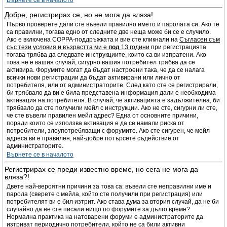
Върнете се в началото
Добре, регистрирах се, но не мога да вляза!
Първо проверете дали сте въвели правилно името и паролата си. Ако те
са правилни, тогава едно от следните две неща може би се е случило.
Ако е включена COPPA-поддръжката и вие сте кликнали на
Съгласен съм
със тези условия и възрастта ми е
под
13 години
при регистрацията
тогава трябва да следвате инструкциите, които са ви изпратени. Ако
това не е вашия случай, сигурно вашия потребител трябва да се
активира. Форумите могат да бъдат настроени така, че да се налага
всички нови регистрации да бъдат активирани или лично от
потребителя, или от администраторите. След като сте се регистрирали,
би трябвало да ви е била представена информация дали е необходима
активация на потребителя. В случай, че активацията е задължителна, би
трябвало да сте получили мейл с инструкции. Ако не сте, сигурни ли сте,
че сте въвели правилен мейл адрес? Една от основните причини,
поради които се използва активация е да се намали риска от
потребители, злоупотребяващи с форумите. Ако сте сигурен, че мейл
адреса ви е правилен, най-добре потърсете съдействие от
администраторите.
Върнете се в началото
Регистрирах се преди известно време, но сега не мога да
вляза?!
Двете най-вероятни причини за това са: въвели сте неправилни име и
парола (сверете с мейла, който сте получили при регистрация) или
потребителят ви е бил изтрит. Ако става дума за втория случай, да не би
случайно да не сте писали нищо по форумите за дълго време?
Нормална практика на натоварени форуми е администраторите да
изтриват периодично потребители, който не са били активни