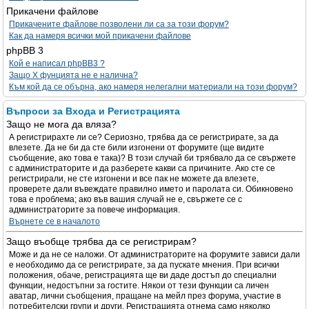
Прикачени файлове
Прикачените файлове позволени ли са за този форум?
Как да намеря всички мой прикачени файлове
phpBB 3
Кой е написал phpBB3 ?
Защо X фунцията не е налична?
Към кой да се обърна, ако намеря нелегални материали на този форум?
Въпроси за Входа и Регистрацията
Защо не мога да вляза?
А регистрирахте ли се? Сериозно, трябва да се регистрирате, за да
влезете. Да не би да сте били изгонени от форумите (ще видите
съобщение, ако това е така)? В този случай би трябвало да се свържете
с администраторите и да разберете какви са причините. Ако сте се
регистрирали, не сте изгонени и все пак не можете да влезете,
проверете дали въвеждате правилно името и паролата си. Обикновено
това е проблема; ако във вашия случай не е, свържете се с
администраторите за повече информация.
Върнете се в началото
Защо въобще трябва да се регистрирам?
Може и да не се наложи. От администраторите на форумите зависи дали
е необходимо да се регистрирате, за да пускате мнения. При всички
положения, обаче, регистрацията ще ви даде достъп до специални
функции, недостъпни за гостите. Някои от тези функции са личен
аватар, лични съобщения, пращане на мейл през форума, участие в
потребителски групи и други. Регистрацията отнема само няколко