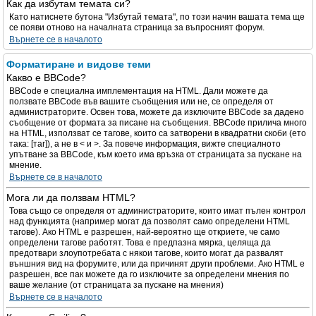
Как да избутам темата си?
Като натиснете бутона "Избутай темата", по този начин вашата тема ще
се появи отново на началната страница за въпросният форум.
Върнете се в началото
Форматиране и видове теми
Какво е BBCode?
BBCode е специална имплементация на HTML. Дали можете да
ползвате BBCode във вашите съобщения или не, се определя от
администраторите. Освен това, можете да изключите BBCode за дадено
съобщение от формата за писане на съобщения. BBCode прилича много
на HTML, използват се тагове, които са затворени в квадратни скоби (ето
така: [таг]), а не в < и >. За повече информация, вижте специалното
упътване за BBCode, към което има връзка от страницата за пускане на
мнение.
Върнете се в началото
Мога ли да ползвам HTML?
Това също се определя от администраторите, които имат пълен контрол
над функцията (например могат да позволят само определени HTML
тагове). Ако HTML е разрешен, най-вероятно ще откриете, че само
определени тагове работят. Това е предпазна мярка, целяща да
предотвари злоупотребата с някои тагове, които могат да развалят
външния вид на форумите, или да причинят други проблеми. Ако HTML е
разрешен, все пак можете да го изключите за определени мнения по
ваше желание (от страницата за пускане на мнения)
Върнете се в началото