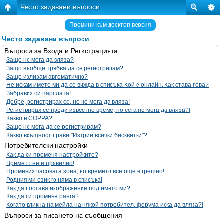
Често задавани въпроси
Премини към десктоп версия
Често задавани въпроси
Въпроси за Входа и Регистрацията
Защо не мога да вляза?
Защо въобще трябва да се регистрирам?
Защо излизам автоматично?
Не искам името ми да се вижда в списъка Кой е онлайн. Как става това?
Забравих си паролата!
Добре, регистрирах се, но не мога да вляза!
Регистрирах се преди известно време, но сега не мога да вляза?!
Какво е COPPA?
Защо не мога да се регистрирам?
Какво всъщност прави "Изтрии всички бисквитки"?
Потребителски настройки
Как да си променя настройките?
Времето не е правилно!
Промених часовата зона, но времето все още е грешно!
Родния ми език го няма в списъка!
Как да поставя изображение под името ми?
Как да си променя ранга?
Когато кликна на мейла на някой потребител, форума иска да вляза?!
Въпроси за писането на съобщения