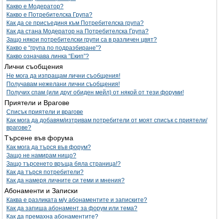
Какво е Модератор?
Какво е Потребителска Група?
Как да се присъединя към Потребителска група?
Как да стана Модератор на Потребителска Група?
Защо някои потребителски групи са в различен цвят?
Какво е “група по подразбиране”?
Какво означава линка “Екип”?
Лични съобщения
Не мога да изпращам лични съобщения!
Получавам нежелани лични съобщения!
Получих спам (или друг обиден мейл) от някой от тези форуми!
Приятели и Врагове
Списък приятели и врагове
Как мога да добавям/изтривам потребители от моят списък с приятели/
врагове?
Търсене във форума
Как мога да търся във форум?
Защо не намирам нищо?
Защо търсенето връща бяла страница!?
Как да търся потребители?
Как да намеря личните си теми и мнения?
Абонаменти и Записки
Каква е разликата м/у абонаментите и записките?
Как да запиша абонамент за форум или тема?
Как да премахна абонаментите?