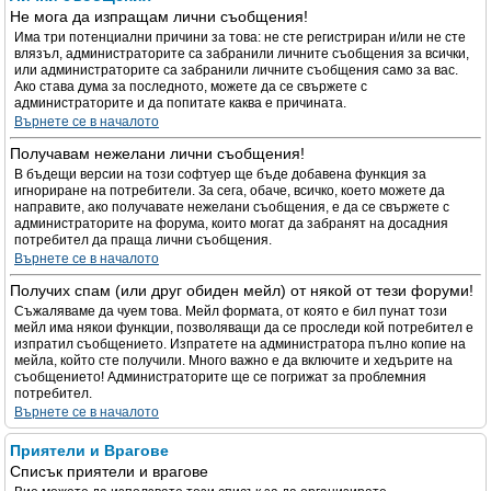
Не мога да изпращам лични съобщения!
Има три потенциални причини за това: не сте регистриран и/или не сте
влязъл, администраторите са забранили личните съобщения за всички,
или администраторите са забранили личните съобщения само за вас.
Ако става дума за последното, можете да се свържете с
администраторите и да попитате каква е причината.
Върнете се в началото
Получавам нежелани лични съобщения!
В бъдещи версии на този софтуер ще бъде добавена функция за
игнориране на потребители. За сега, обаче, всичко, което можете да
направите, ако получавате нежелани съобщения, е да се свържете с
администраторите на форума, които могат да забранят на досадния
потребител да праща лични съобщения.
Върнете се в началото
Получих спам (или друг обиден мейл) от някой от тези форуми!
Съжаляваме да чуем това. Мейл формата, от която е бил пунат този
мейл има някои функции, позволяващи да се проследи кой потребител е
изпратил съобщението. Изпратете на администратора пълно копие на
мейла, който сте получили. Много важно е да включите и хедърите на
съобщението! Администраторите ще се погрижат за проблемния
потребител.
Върнете се в началото
Приятели и Врагове
Списък приятели и врагове