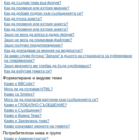
Как да създам тема във форум?
Как да променя или изтрия мнение?
Как да добавя подпис към съобщенията си?
Как да пусна анкета?
Как да променя или изтрия анкета?
Как да променя или изтрия анкета?
Защо не мога да вляза в даден форум?
Защо не мога да прикачвам файлове?
Защо получих предупреждение?
Как да докладвам за мнения на модератор?
За какво служи бутона “Запази” в дъното на страницата за публикуване
на тема/мнение?
Защо мнението ми трябва да бъде одобрявано?
Как да избутам темата си?
Форматиране и видове теми
Какво е BBCode?
Мога ли да ползвам HTML?
Какво са Smilies?
Мога ли да прилагам картинки към съобщенията си?
Какво е ГЛОБАЛНО СЪОБЩЕНИЕ?
Какво е Съобщение?
Какво е Важна Тема?
Какво е Заключена тема?
Какво означават иконите на темите?
Потребителски нива и групи
Какво е Администратор?