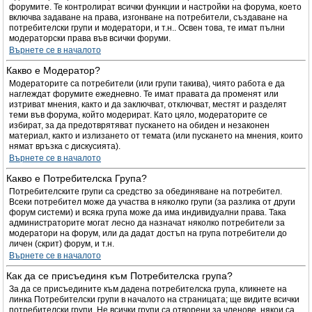
форумите. Те контролират всички функции и настройки на форума, което
включва задаване на права, изгонване на потребители, създаване на
потребителски групи и модератори, и т.н.. Освен това, те имат пълни
модераторски права във всички форуми.
Върнете се в началото
Какво е Модератор?
Модераторите са потребители (или групи такива), чиято работа е да
наглеждат форумите ежедневно. Те имат правата да променят или
изтриват мнения, както и да заключват, отключват, местят и разделят
теми във форума, който модерират. Като цяло, модераторите се
избират, за да предотврятяват пускането на обиден и незаконен
материал, както и излизането от темата (или пускането на мнения, които
нямат връзка с дискусията).
Върнете се в началото
Какво е Потребителска Група?
Потребителските групи са средство за обединяване на потребител.
Всеки потребител може да участва в няколко групи (за разлика от други
форум системи) и всяка група може да има индивидуални права. Така
администраторите могат лесно да назначат няколко потребители за
модератори на форум, или да дадат достъп на група потребители до
личен (скрит) форум, и т.н.
Върнете се в началото
Как да се присъединя към Потребителска група?
За да се присъедините към дадена потребителска група, кликнете на
линка Потребителски групи в началото на страницата; ще видите всички
потребителски групи. Не всички групи са отворени за членове, някои са