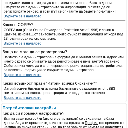
продължително време, за да се намали размера на базата данни.
Свържете се с администраторите за информация. Можете да се
регистрирате отново, и този път се опитайте да бъдете по-активни!
Върнете се в началото
Какво е COPPA?
COPPA или (Child Online Privacy and Protection Act of 1998) е закон в
Щатите, изискващ от сайтовете, които събират информация от хора под
13 години родителско съгласие.
Върнете се в началото
Защо не мога да се регистрирам?
Възможно е администратора на форума да е баннал вашия IP адрес или
името с което се опитвате да се регистрирате е вече заето/забранено.
Собственика може да е спрял временно регистрацията на потребители,
за повече информация се свържете с администратора.
Върнете се в началото
Какво всъщност прави "Изтрии всички бисквитки"?
Изтрий всички бисквитки изтрива бисквитките създадени от phpBB3
които запомнят вашата регистрация и ви поддържат включен.
Върнете се в началото
Потребителски настройки
Как да си променя настройките?
Всички ваши настройки (ако сте регистриран) се съхраняват в база
данни. За да ги промените, кликнете на връзката
Профил
(по принцип се
намира на върха на страниците, но това зависи от Темата на форумите).