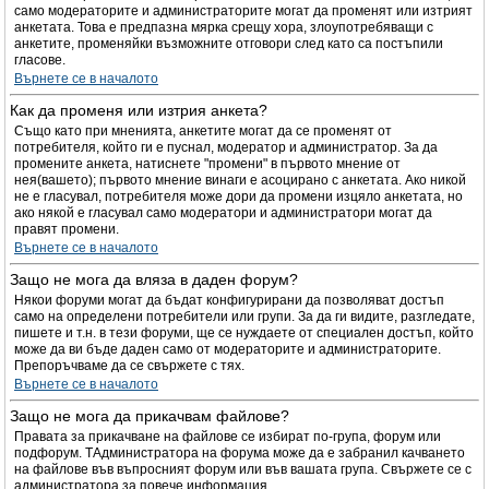
само модераторите и администраторите могат да променят или изтрият
анкетата. Това е предпазна мярка срещу хора, злоупотребяващи с
анкетите, променяйки възможните отговори след като са постъпили
гласове.
Върнете се в началото
Как да променя или изтрия анкета?
Също като при мненията, анкетите могат да се променят от
потребителя, който ги е пуснал, модератор и администратор. За да
промените анкета, натиснете "промени" в първото мнение от
нея(вашето); първото мнение винаги е асоцирано с анкетата. Ако никой
не е гласувал, потребителя може дори да промени изцяло анкетата, но
ако някой е гласувал само модератори и администратори могат да
правят промени.
Върнете се в началото
Защо не мога да вляза в даден форум?
Някои форуми могат да бъдат конфигурирани да позволяват достъп
само на определени потребители или групи. За да ги видите, разгледате,
пишете и т.н. в тези форуми, ще се нуждаете от специален достъп, който
може да ви бъде даден само от модераторите и администраторите.
Препоръчваме да се свържете с тях.
Върнете се в началото
Защо не мога да прикачвам файлове?
Правата за прикачване на файлове се избират по-група, форум или
подфорум. TАдминистратора на форума може да е забранил качването
на файлове във въпросният форум или във вашата група. Свържете се с
администратора за повече информация.