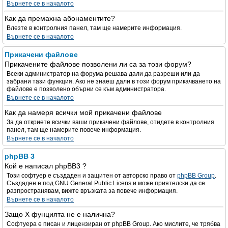
Върнете се в началото
Как да премахна абонаментите?
Влезте в контролния панел, там ще намерите информация.
Върнете се в началото
Прикачени файлове
Прикачените файлове позволени ли са за този форум?
Всеки администратор на форума решава дали да разреши или да
забрани тази функция. Ако не знаеш дали в този форум прикачването на
файлове е позволено обърни се към администратора.
Върнете се в началото
Как да намеря всички мой прикачени файлове
За да откриете всички ваши прикачени файлове, отидете в контролния
панел, там ще намерите повече информация.
Върнете се в началото
phpBB 3
Кой е написал phpBB3 ?
Този софтуер е създаден и защитен от авторско право от
phpBB Group
.
Създаден е под GNU General Public Licens и може приятелски да се
разпространявам, вижте връзката за повече информация.
Върнете се в началото
Защо X фунцията не е налична?
Софтуера е писан и лицензиран от phpBB Group. Ако мислите, че трябва