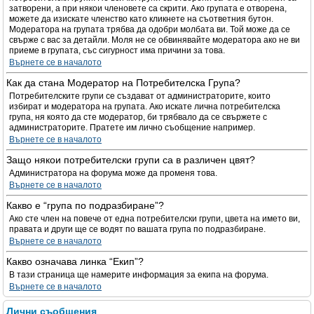
затворени, а при някои членовете са скрити. Ако групата е отворена,
можете да изискате членство като кликнете на съответния бутон.
Модератора на групата трябва да одобри молбата ви. Той може да се
свърже с вас за детайли. Моля не се обвинявайте модератора ако не ви
приеме в групата, със сигурност има причини за това.
Върнете се в началото
Как да стана Модератор на Потребителска Група?
Потребителските групи се създават от администраторите, които
избират и модератора на групата. Ако искате лична потребителска
група, ня която да сте модератор, би трябвало да се свържете с
администраторите. Пратете им лично съобщение например.
Върнете се в началото
Защо някои потребителски групи са в различен цвят?
Администратора на форума може да променя това.
Върнете се в началото
Какво е “група по подразбиране”?
Ако сте член на повече от една потребителски групи, цвета на името ви,
правата и други ще се водят по вашата група по подразбиране.
Върнете се в началото
Какво означава линка “Екип”?
В тази страница ще намерите информация за екипа на форума.
Върнете се в началото
Лични съобщения