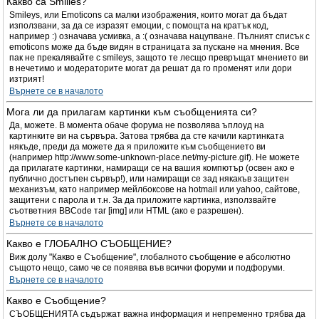
Какво са Smilies?
Smileys, или Emoticons са малки изображения, които могат да бъдат
използвани, за да се изразят емоции, с помощта на кратък код,
например :) означава усмивка, а :( означава нацупване. Пълният списък с
emoticons може да бъде видян в страницата за пускане на мнения. Все
пак не прекалявайте с smileys, защото те лесщо превръщат мнението ви
в нечетимо и модераторите могат да решат да го променят или дори
изтрият!
Върнете се в началото
Мога ли да прилагам картинки към съобщенията си?
Да, можете. В момента обаче форума не позволява ъплоуд на
картинките ви на сървъра. Затова трябва да сте качили картинката
някъде, преди да можете да я приложите към съобщението ви
(например http://www.some-unknown-place.net/my-picture.gif). Не можете
да прилагате картинки, намиращи се на вашия компютър (освен ако е
публично достъпен сървър!), или намиращи се зад някакъв защитен
механизъм, като например мейлбоксове на hotmail или yahoo, сайтове,
защитени с парола и т.н. За да приложите картинка, използвайте
съответния BBCode таг [img] или HTML (ако е разрешен).
Върнете се в началото
Какво е ГЛОБАЛНО СЪОБЩЕНИЕ?
Виж долу "Какво е Съобщение", глобалното съобщение е абсолютно
същото нещо, само че се появява във всички форуми и подфоруми.
Върнете се в началото
Какво е Съобщение?
СЪОБЩЕНИЯТА съдържат важна информация и непременно трябва да