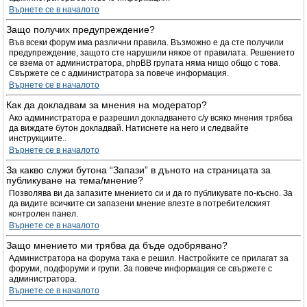
Върнете се в началото
Защо получих предупреждение?
Във всеки форум има различни правила. Възможно е да сте получили
предупреждение, защото сте нарушили някое от правилата. Решението
се взема от администратора, phpBB групата няма нищо общо с това.
Свържете се с администратора за повече информация.
Върнете се в началото
Как да докладвам за мнения на модератор?
Ако администратора е разрешил докладването с/у всяко мнения трябва
да виждате бутон докладвай. Натиснете на него и следвайте
инструкциите..
Върнете се в началото
За какво служи бутона “Запази” в дъното на страницата за
публикуване на тема/мнение?
Позволява ви да запазите мнението си и да го публикувате по-късно. За
да видите всичките си запазени мнение влезте в потребителският
контролен панел.
Върнете се в началото
Защо мнението ми трябва да бъде одобрявано?
Администратора на форума така е решил. Настройките се прилагат за
форуми, подфоруми и групи. За повече информация се свържете с
администратора.
Върнете се в началото