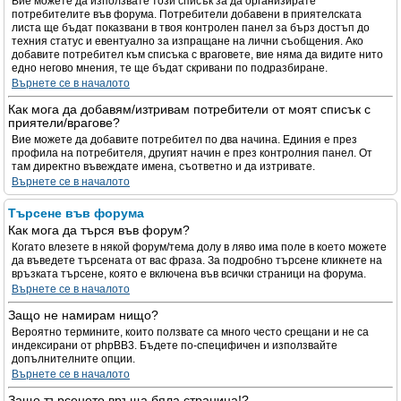
Вие можете да използвате този списък за да организирате
потребителите във форума. Потребители добавени в приятелската
листа ще бъдат показвани в твоя контролен панел за бърз достъп до
техния статус и евентуално за изпращане на лични съобщения. Ако
добавите потребител към списъка с враговете, вие няма да видите нито
едно негово мнения, те ще бъдат скривани по подразбиране.
Върнете се в началото
Как мога да добавям/изтривам потребители от моят списък с
приятели/врагове?
Вие можете да добавите потребител по два начина. Единия е през
профила на потребителя, другият начин е през контролния панел. От
там директно въвеждате имена, съответно и да изтривате.
Върнете се в началото
Търсене във форума
Как мога да търся във форум?
Когато влезете в някой форум/тема долу в ляво има поле в което можете
да въведете търсената от вас фраза. За подробно търсене кликнете на
връзката търсене, която е включена във всички страници на форума.
Върнете се в началото
Защо не намирам нищо?
Вероятно термините, които ползвате са много често срещани и не са
индексирани от phpBB3. Бъдете по-специфичен и използвайте
допълнителните опции.
Върнете се в началото
Защо търсенето връща бяла страница!?