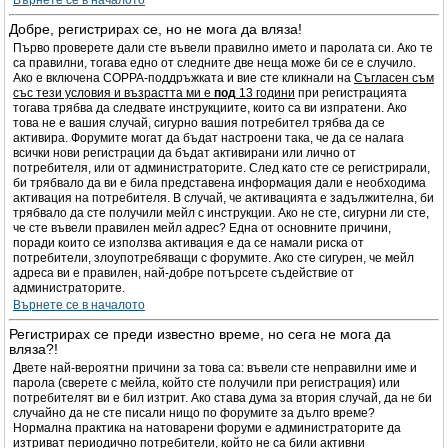
Върнете се в началото
Добре, регистрирах се, но не мога да вляза!
Първо проверете дали сте въвели правилно името и паролата си. Ако те
са правилни, тогава едно от следните две неща може би се е случило.
Ако е включена COPPA-поддръжката и вие сте кликнали на
Съгласен съм
със тези условия и възрастта ми е
под
13 години
при регистрацията
тогава трябва да следвате инструкциите, които са ви изпратени. Ако
това не е вашия случай, сигурно вашия потребител трябва да се
активира. Форумите могат да бъдат настроени така, че да се налага
всички нови регистрации да бъдат активирани или лично от
потребителя, или от администраторите. След като сте се регистрирали,
би трябвало да ви е била представена информация дали е необходима
активация на потребителя. В случай, че активацията е задължителна, би
трябвало да сте получили мейл с инструкции. Ако не сте, сигурни ли сте,
че сте въвели правилен мейл адрес? Една от основните причини,
поради които се използва активация е да се намали риска от
потребители, злоупотребяващи с форумите. Ако сте сигурен, че мейл
адреса ви е правилен, най-добре потърсете съдействие от
администраторите.
Върнете се в началото
Регистрирах се преди известно време, но сега не мога да
вляза?!
Двете най-вероятни причини за това са: въвели сте неправилни име и
парола (сверете с мейла, който сте получили при регистрация) или
потребителят ви е бил изтрит. Ако става дума за втория случай, да не би
случайно да не сте писали нищо по форумите за дълго време?
Нормална практика на натоварени форуми е администраторите да
изтриват периодично потребители, който не са били активни