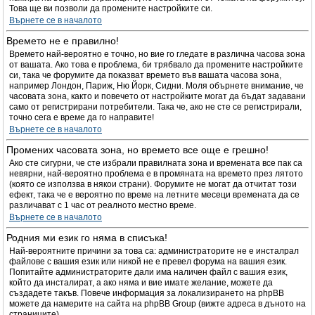
Това ще ви позволи да промените настройките си.
Върнете се в началото
Времето не е правилно!
Времето най-вероятно е точно, но вие го гледате в различна часова зона
от вашата. Ако това е проблема, би трябвало да промените настройките
си, така че форумите да показват времето във вашата часова зона,
например Лондон, Париж, Ню Йорк, Сидни. Моля обърнете внимание, че
часовата зона, както и повечето от настройките могат да бъдат задавани
само от регистрирани потребители. Така че, ако не сте се регистрирали,
точно сега е време да го направите!
Върнете се в началото
Промених часовата зона, но времето все още е грешно!
Ако сте сигурни, че сте избрали правилната зона и времената все пак са
невярни, най-вероятно проблема е в промяната на времето през лятото
(която се използва в някои страни). Форумите не могат да отчитат този
ефект, така че е вероятно по време на летните месеци времената да се
различават с 1 час от реалното местно време.
Върнете се в началото
Родния ми език го няма в списъка!
Най-вероятните причини за това са: администраторите не е инсталрал
файлове с вашия език или никой не е превел форума на вашия език.
Попитайте администраторите дали има наличен файл с вашия език,
който да инсталират, а ако няма и вие имате желание, можете да
създадете такъв. Повече информация за локализирането на phpBB
можете да намерите на сайта на phpBB Group (вижте адреса в дъното на
страниците).