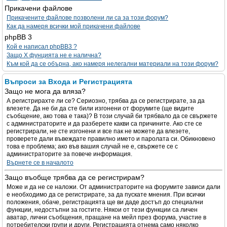
Прикачени файлове
Прикачените файлове позволени ли са за този форум?
Как да намеря всички мой прикачени файлове
phpBB 3
Кой е написал phpBB3 ?
Защо X фунцията не е налична?
Към кой да се обърна, ако намеря нелегални материали на този форум?
Въпроси за Входа и Регистрацията
Защо не мога да вляза?
А регистрирахте ли се? Сериозно, трябва да се регистрирате, за да
влезете. Да не би да сте били изгонени от форумите (ще видите
съобщение, ако това е така)? В този случай би трябвало да се свържете
с администраторите и да разберете какви са причините. Ако сте се
регистрирали, не сте изгонени и все пак не можете да влезете,
проверете дали въвеждате правилно името и паролата си. Обикновено
това е проблема; ако във вашия случай не е, свържете се с
администраторите за повече информация.
Върнете се в началото
Защо въобще трябва да се регистрирам?
Може и да не се наложи. От администраторите на форумите зависи дали
е необходимо да се регистрирате, за да пускате мнения. При всички
положения, обаче, регистрацията ще ви даде достъп до специални
функции, недостъпни за гостите. Някои от тези функции са личен
аватар, лични съобщения, пращане на мейл през форума, участие в
потребителски групи и други. Регистрацията отнема само няколко