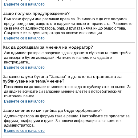
Върнете се в началото
Защо получих предупреждение?
Във всеки форум има различни правила. Възможно е да сте получили
предупреждение, защото сте нарушили някое от правилата. Решението
се взема от администратора, phpBB групата няма нищо общо с това.
Свържете се с администратора за повече информация.
Върнете се в началото
Как да докладвам за мнения на модератор?
Ако администратора е разрешил докладването с/у всяко мнения трябва
да виждате бутон докладвай. Натиснете на него и следвайте
инструкциите..
Върнете се в началото
За какво служи бутона “Запази” в дъното на страницата за
публикуване на тема/мнение?
Позволява ви да запазите мнението си и да го публикувате по-късно. За
да видите всичките си запазени мнение влезте в потребителският
контролен панел.
Върнете се в началото
Защо мнението ми трябва да бъде одобрявано?
Администратора на форума така е решил. Настройките се прилагат за
форуми, подфоруми и групи. За повече информация се свържете с
администратора.
Върнете се в началото