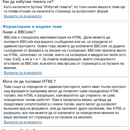
Как да избутам темата си?
Като натиснете бутона "Избутай темата", по този начин вашата тема ще
се появи отново на началната страница за въпросният форум.
Върнете се в началото
Форматиране и видове теми
Какво е BBCode?
BBCode е специална имплементация на HTML. Дали можете да
ползвате BBCode във вашите съобщения или не, се определя от
администраторите. Освен това, можете да изключите BBCode за дадено
съобщение от формата за писане на съобщения. BBCode прилича много
на HTML, използват се тагове, които са затворени в квадратни скоби (ето
така: [таг]), а не в < и >. За повече информация, вижте специалното
упътване за BBCode, към което има връзка от страницата за пускане на
мнение.
Върнете се в началото
Мога ли да ползвам HTML?
Това също се определя от администраторите, които имат пълен контрол
над функцията (например могат да позволят само определени HTML
тагове). Ако HTML е разрешен, най-вероятно ще откриете, че само
определени тагове работят. Това е предпазна мярка, целяща да
предотвари злоупотребата с някои тагове, които могат да развалят
външния вид на форумите, или да причинят други проблеми. Ако HTML е
разрешен, все пак можете да го изключите за определени мнения по
ваше желание (от страницата за пускане на мнения)
Върнете се в началото