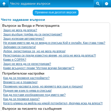
Често задавани въпроси
Премини към десктоп версия
Често задавани въпроси
Въпроси за Входа и Регистрацията
Защо не мога да вляза?
Защо въобще трябва да се регистрирам?
Защо излизам автоматично?
Не искам името ми да се вижда в списъка Кой е онлайн. Как става това?
Забравих си паролата!
Добре, регистрирах се, но не мога да вляза!
Регистрирах се преди известно време, но сега не мога да вляза?!
Какво е COPPA?
Защо не мога да се регистрирам?
Какво всъщност прави "Изтрии всички бисквитки"?
Потребителски настройки
Как да си променя настройките?
Времето не е правилно!
Промених часовата зона, но времето все още е грешно!
Родния ми език го няма в списъка!
Как да поставя изображение под името ми?
Как да си променя ранга?
Когато кликна на мейла на някой потребител, форума иска да вляза?!
Въпроси за писането на съобщения