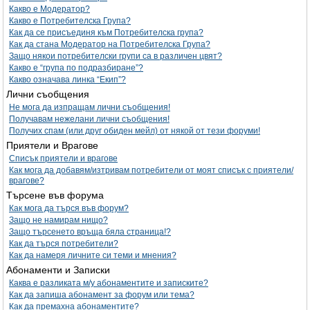
Какво е Модератор?
Какво е Потребителска Група?
Как да се присъединя към Потребителска група?
Как да стана Модератор на Потребителска Група?
Защо някои потребителски групи са в различен цвят?
Какво е “група по подразбиране”?
Какво означава линка “Екип”?
Лични съобщения
Не мога да изпращам лични съобщения!
Получавам нежелани лични съобщения!
Получих спам (или друг обиден мейл) от някой от тези форуми!
Приятели и Врагове
Списък приятели и врагове
Как мога да добавям/изтривам потребители от моят списък с приятели/
врагове?
Търсене във форума
Как мога да търся във форум?
Защо не намирам нищо?
Защо търсенето връща бяла страница!?
Как да търся потребители?
Как да намеря личните си теми и мнения?
Абонаменти и Записки
Каква е разликата м/у абонаментите и записките?
Как да запиша абонамент за форум или тема?
Как да премахна абонаментите?