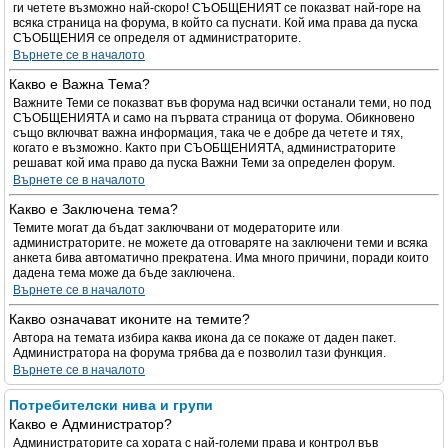
ги четете възможно най-скоро! СЪОБЩЕНИЯТ се показват най-горе на
всяка страница на форума, в който са пуснати. Кой има права да пуска
СЪОБЩЕНИЯ се определя от администраторите.
Върнете се в началото
Какво е Важна Тема?
Важните Теми се показват във форума над всички останали теми, но под
СЪОБЩЕНИЯТА и само на първата страница от форума. Обикновено
също включват важна информация, така че е добре да четете и тях,
когато е възможно. Както при СЪОБЩЕНИЯТА, администраторите
решават кой има право да пуска Важни Теми за определен форум.
Върнете се в началото
Какво е Заключена тема?
Темите могат да бъдат заключвани от модераторите или
администраторите. не можете да отговаряте на заключени теми и всяка
анкета бива автоматично прекратена. Има много причини, поради които
дадена тема може да бъде заключена.
Върнете се в началото
Какво означават иконите на темите?
Автора на темата избира каква икона да се покаже от даден пакет.
Администратора на форума трябва да е позволил тази функция.
Върнете се в началото
Потребителски нива и групи
Какво е Администратор?
Администраторите са хората с най-големи права и контрол във