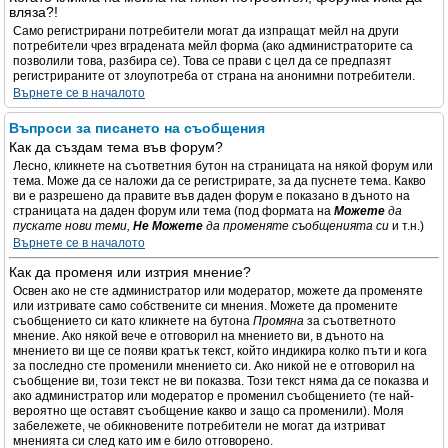
вляза?!
Само регистрирани потребители могат да изпращат мейл на други
потребители чрез вградената мейл форма (ако администраторите са
позволили това, разбира се). Това се прави с цел да се предпазят
регистрираните от злоупотреба от страна на анонимни потребители.
Върнете се в началото
Въпроси за писането на съобщения
Как да създам тема във форум?
Лесно, кликнете на съответния бутон на страницата на някой форум или
тема. Може да се наложи да се регистрирате, за да пуснете тема. Какво
ви е разрешено да правите във даден форум е показано в дъното на
страницата на даден форум или тема (под формата на
Можете
да
пускате нови теми,
Не Можете
да променяте съобщенията си
и т.н.)
Върнете се в началото
Как да променя или изтрия мнение?
Освен ако не сте администратор или модератор, можете да променяте
или изтривате само собствените си мнения. Можете да промените
съобщението си като кликнете на бутона
Промяна
за съответното
мнение. Ако някой вече е отговорил на мнението ви, в дъното на
мнението ви ще се появи кратък текст, който индикира колко пъти и кога
за последно сте променили мнението си. Ако никой не е отговорил на
съобщение ви, този текст не ви показва. Този текст няма да се показва и
ако администратор или модератор е променил съобщението (те най-
вероятно ще оставят съобщение какво и защо са променили). Моля
забележете, че обикновените потребители не могат да изтриват
мненията си след като им е било отговорено.