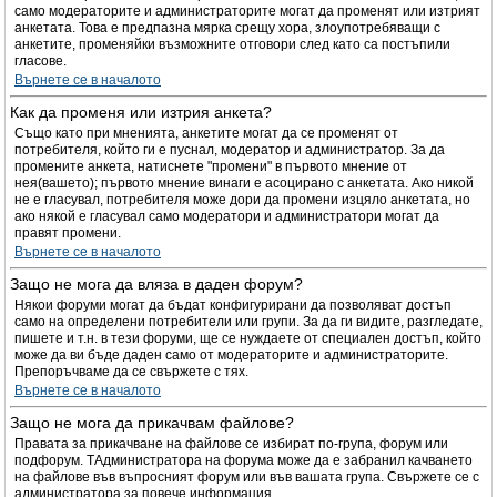
само модераторите и администраторите могат да променят или изтрият
анкетата. Това е предпазна мярка срещу хора, злоупотребяващи с
анкетите, променяйки възможните отговори след като са постъпили
гласове.
Върнете се в началото
Как да променя или изтрия анкета?
Също като при мненията, анкетите могат да се променят от
потребителя, който ги е пуснал, модератор и администратор. За да
промените анкета, натиснете "промени" в първото мнение от
нея(вашето); първото мнение винаги е асоцирано с анкетата. Ако никой
не е гласувал, потребителя може дори да промени изцяло анкетата, но
ако някой е гласувал само модератори и администратори могат да
правят промени.
Върнете се в началото
Защо не мога да вляза в даден форум?
Някои форуми могат да бъдат конфигурирани да позволяват достъп
само на определени потребители или групи. За да ги видите, разгледате,
пишете и т.н. в тези форуми, ще се нуждаете от специален достъп, който
може да ви бъде даден само от модераторите и администраторите.
Препоръчваме да се свържете с тях.
Върнете се в началото
Защо не мога да прикачвам файлове?
Правата за прикачване на файлове се избират по-група, форум или
подфорум. TАдминистратора на форума може да е забранил качването
на файлове във въпросният форум или във вашата група. Свържете се с
администратора за повече информация.