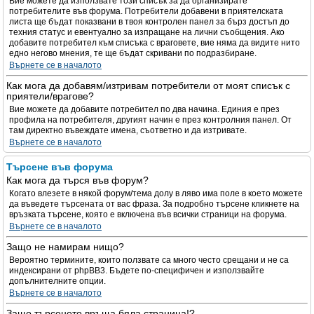
Вие можете да използвате този списък за да организирате
потребителите във форума. Потребители добавени в приятелската
листа ще бъдат показвани в твоя контролен панел за бърз достъп до
техния статус и евентуално за изпращане на лични съобщения. Ако
добавите потребител към списъка с враговете, вие няма да видите нито
едно негово мнения, те ще бъдат скривани по подразбиране.
Върнете се в началото
Как мога да добавям/изтривам потребители от моят списък с
приятели/врагове?
Вие можете да добавите потребител по два начина. Единия е през
профила на потребителя, другият начин е през контролния панел. От
там директно въвеждате имена, съответно и да изтривате.
Върнете се в началото
Търсене във форума
Как мога да търся във форум?
Когато влезете в някой форум/тема долу в ляво има поле в което можете
да въведете търсената от вас фраза. За подробно търсене кликнете на
връзката търсене, която е включена във всички страници на форума.
Върнете се в началото
Защо не намирам нищо?
Вероятно термините, които ползвате са много често срещани и не са
индексирани от phpBB3. Бъдете по-специфичен и използвайте
допълнителните опции.
Върнете се в началото
Защо търсенето връща бяла страница!?