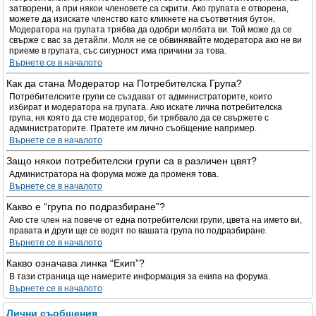
затворени, а при някои членовете са скрити. Ако групата е отворена,
можете да изискате членство като кликнете на съответния бутон.
Модератора на групата трябва да одобри молбата ви. Той може да се
свърже с вас за детайли. Моля не се обвинявайте модератора ако не ви
приеме в групата, със сигурност има причини за това.
Върнете се в началото
Как да стана Модератор на Потребителска Група?
Потребителските групи се създават от администраторите, които
избират и модератора на групата. Ако искате лична потребителска
група, ня която да сте модератор, би трябвало да се свържете с
администраторите. Пратете им лично съобщение например.
Върнете се в началото
Защо някои потребителски групи са в различен цвят?
Администратора на форума може да променя това.
Върнете се в началото
Какво е “група по подразбиране”?
Ако сте член на повече от една потребителски групи, цвета на името ви,
правата и други ще се водят по вашата група по подразбиране.
Върнете се в началото
Какво означава линка “Екип”?
В тази страница ще намерите информация за екипа на форума.
Върнете се в началото
Лични съобщения