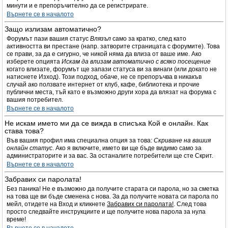
минути и е препоръчително да се регистрирате.
Върнете се в началото
Защо излизам автоматично?
Форумът пази вашия статус
Влязъл
само за кратко, след като
активността ви престане (напр. затворите страницата с форумите). Това
се прави, за да е сигурно, че никой няма да влиза от ваше име. Ако
изберете опцията
Искам да влизам автоматично с всяко посещение
когато влизате, форумът ще запази статуса ви за винаги (или докато не
натиснете Изход). Този подход, обаче, не се препоръчва в никакъв
случай ако ползвате интернет от клуб, кафе, библиотека и прочие
публични места, тъй като е възможно други хора да влязат на форума с
вашия потребител.
Върнете се в началото
Не искам името ми да се вижда в списъка Кой е онлайн. Как
става това?
Във вашия профил има специална опция за това:
Скриване на вашия
онлайн статус
. Ако я включите, името ви ще бъде видимо само за
администраторите и за вас. За останалите потребители ще сте Скрит.
Върнете се в началото
Забравих си паролата!
Без паника! Не е възможно да получите старата си парола, но за сметка
на това ще ви бъде сменена с нова. За да получите новата си парола по
мейл, отидете на Вход и кликнете
Забравих си паролата!
. След това
просто следвайте инструкциите и ще получите нова парола за нула
време!