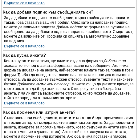
Върнете се в началото
Как да добавя подпис към съобщенията си?
За да добавите подпис към съобщение, първо трябва да си направите
такъв. Това става във вашия Профил. След като си направите подпис,
можете да включите опцията
Добави подпис
от формата за пускане на
съобщение, за да добавите подписа в края на съобщението. Също така,
можете да включите от Профила си опцията за автоматично добавяне
на подписа.
Върнете се в началото
Как да пусна анкета?
Когато пускате нова тема, ще видите отделна форма за
Добавяне на
анкета
точно под главната форма за писане на съобщение. Ако няма
форма за добавяне на анкета, най-вероятно нямате такива права в този
форум. Трябва да въведете заглавие на анкетата и поне два възможни
отговора. За да добавите възможен отговор, въведете текст и натиснете
бутона
Добавете възможен отговор
. Можете също да укажете време, за
което анкетата да бъде активна, като 0 ще резултира в безкрайна
анкета. Има лимит за възможните отговори, които можете да добавите,
който се определя от администраторите.
Върнете се в началото
Как да променя или изтрия анкета?
Също както при съобщенията, анкетите могат да бъдат променяни само
от техния автор, от модераторите и администраторите. За да промените
анкета, изберете за промяна мнението, което съдържа анкетата (винаги
първото мнение в дадена тема). Ако никой не е гласувал на анкетата,
можете я промените или изтриете. Ако обаче има поставени гласове,