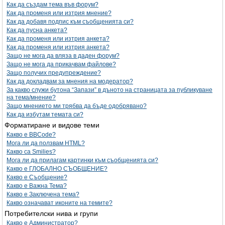
Как да създам тема във форум?
Как да променя или изтрия мнение?
Как да добавя подпис към съобщенията си?
Как да пусна анкета?
Как да променя или изтрия анкета?
Как да променя или изтрия анкета?
Защо не мога да вляза в даден форум?
Защо не мога да прикачвам файлове?
Защо получих предупреждение?
Как да докладвам за мнения на модератор?
За какво служи бутона “Запази” в дъното на страницата за публикуване
на тема/мнение?
Защо мнението ми трябва да бъде одобрявано?
Как да избутам темата си?
Форматиране и видове теми
Какво е BBCode?
Мога ли да ползвам HTML?
Какво са Smilies?
Мога ли да прилагам картинки към съобщенията си?
Какво е ГЛОБАЛНО СЪОБЩЕНИЕ?
Какво е Съобщение?
Какво е Важна Тема?
Какво е Заключена тема?
Какво означават иконите на темите?
Потребителски нива и групи
Какво е Администратор?