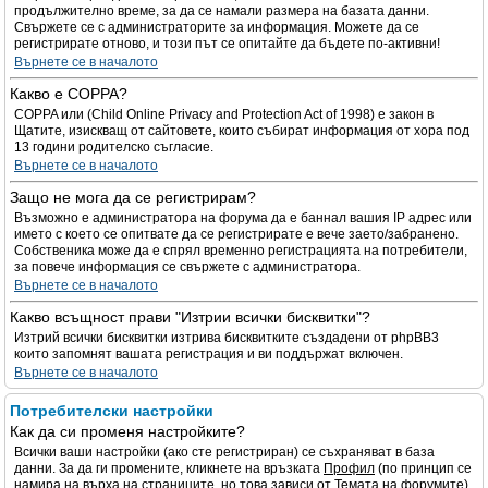
продължително време, за да се намали размера на базата данни.
Свържете се с администраторите за информация. Можете да се
регистрирате отново, и този път се опитайте да бъдете по-активни!
Върнете се в началото
Какво е COPPA?
COPPA или (Child Online Privacy and Protection Act of 1998) е закон в
Щатите, изискващ от сайтовете, които събират информация от хора под
13 години родителско съгласие.
Върнете се в началото
Защо не мога да се регистрирам?
Възможно е администратора на форума да е баннал вашия IP адрес или
името с което се опитвате да се регистрирате е вече заето/забранено.
Собственика може да е спрял временно регистрацията на потребители,
за повече информация се свържете с администратора.
Върнете се в началото
Какво всъщност прави "Изтрии всички бисквитки"?
Изтрий всички бисквитки изтрива бисквитките създадени от phpBB3
които запомнят вашата регистрация и ви поддържат включен.
Върнете се в началото
Потребителски настройки
Как да си променя настройките?
Всички ваши настройки (ако сте регистриран) се съхраняват в база
данни. За да ги промените, кликнете на връзката
Профил
(по принцип се
намира на върха на страниците, но това зависи от Темата на форумите).