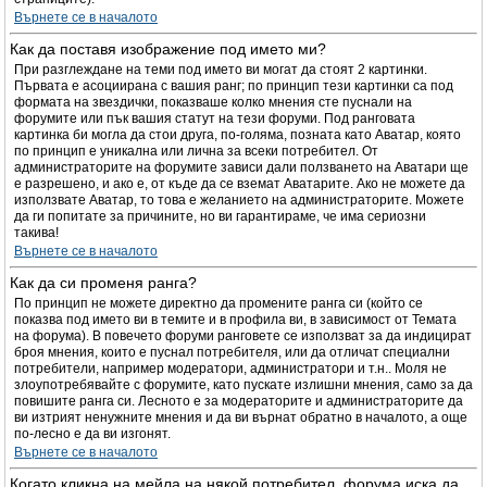
Върнете се в началото
Как да поставя изображение под името ми?
При разглеждане на теми под името ви могат да стоят 2 картинки.
Първата е асоциирана с вашия ранг; по принцип тези картинки са под
формата на звездички, показваше колко мнения сте пуснали на
форумите или пък вашия статут на тези форуми. Под ранговата
картинка би могла да стои друга, по-голяма, позната като Аватар, която
по принцип е уникална или лична за всеки потребител. От
администраторите на форумите зависи дали ползването на Аватари ще
е разрешено, и ако е, от къде да се вземат Аватарите. Ако не можете да
използвате Аватар, то това е желанието на администраторите. Можете
да ги попитате за причините, но ви гарантираме, че има сериозни
такива!
Върнете се в началото
Как да си променя ранга?
По принцип не можете директно да промените ранга си (който се
показва под името ви в темите и в профила ви, в зависимост от Темата
на форума). В повечето форуми ранговете се използват за да индицират
броя мнения, които е пуснал потребителя, или да отличат специални
потребители, например модератори, администратори и т.н.. Моля не
злоупотребявайте с форумите, като пускате излишни мнения, само за да
повишите ранга си. Лесното е за модераторите и администраторите да
ви изтрият ненужните мнения и да ви върнат обратно в началото, а още
по-лесно е да ви изгонят.
Върнете се в началото
Когато кликна на мейла на някой потребител, форума иска да