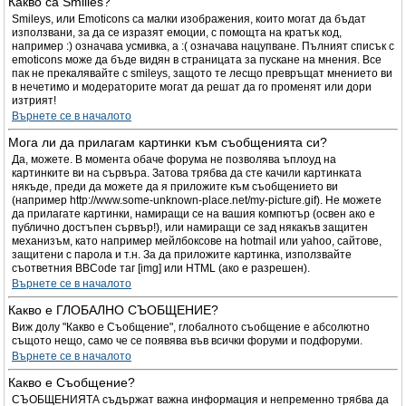
Какво са Smilies?
Smileys, или Emoticons са малки изображения, които могат да бъдат
използвани, за да се изразят емоции, с помощта на кратък код,
например :) означава усмивка, а :( означава нацупване. Пълният списък с
emoticons може да бъде видян в страницата за пускане на мнения. Все
пак не прекалявайте с smileys, защото те лесщо превръщат мнението ви
в нечетимо и модераторите могат да решат да го променят или дори
изтрият!
Върнете се в началото
Мога ли да прилагам картинки към съобщенията си?
Да, можете. В момента обаче форума не позволява ъплоуд на
картинките ви на сървъра. Затова трябва да сте качили картинката
някъде, преди да можете да я приложите към съобщението ви
(например http://www.some-unknown-place.net/my-picture.gif). Не можете
да прилагате картинки, намиращи се на вашия компютър (освен ако е
публично достъпен сървър!), или намиращи се зад някакъв защитен
механизъм, като например мейлбоксове на hotmail или yahoo, сайтове,
защитени с парола и т.н. За да приложите картинка, използвайте
съответния BBCode таг [img] или HTML (ако е разрешен).
Върнете се в началото
Какво е ГЛОБАЛНО СЪОБЩЕНИЕ?
Виж долу "Какво е Съобщение", глобалното съобщение е абсолютно
същото нещо, само че се появява във всички форуми и подфоруми.
Върнете се в началото
Какво е Съобщение?
СЪОБЩЕНИЯТА съдържат важна информация и непременно трябва да