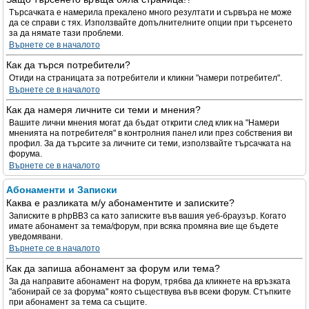
Търсачката е намерила прекалено много резултати и сървъра не може
да се справи с тях. Използвайте допълнителните опции при търсенето
за да нямате тази проблеми.
Върнете се в началото
Как да търся потребители?
Отиди на страницата за потребители и кликни "намери потребител".
Върнете се в началото
Как да намеря личните си теми и мнения?
Вашите лични мнения могат да бъдат открити след клик на "Намери
мненията на потребителя" в контролния панел или през собствения ви
профил. За да търсите за личните си теми, използвайте търсачката на
форума.
Върнете се в началото
Абонаменти и Записки
Каква е разликата м/у абонаментите и записките?
Записките в phpBB3 са като записките във вашия уеб-браузър. Когато
имате абонамент за тема/форум, при всяка промяна вие ще бъдете
уведомявани.
Върнете се в началото
Как да запиша абонамент за форум или тема?
За да направите абонамент на форум, трябва да кликнете на връзката
"абонирай се за форума" която съществува във всеки форум. Стъпките
при абонамент за тема са същите.