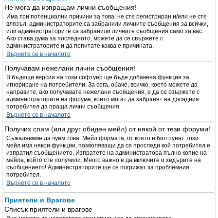
Не мога да изпращам лични съобщения!
Има три потенциални причини за това: не сте регистриран и/или не сте
влязъл, администраторите са забранили личните съобщения за всички,
или администраторите са забранили личните съобщения само за вас.
Ако става дума за последното, можете да се свържете с
администраторите и да попитате каква е причината.
Върнете се в началото
Получавам нежелани лични съобщения!
В бъдещи версии на този софтуер ще бъде добавена функция за
игнориране на потребители. За сега, обаче, всичко, което можете да
направите, ако получавате нежелани съобщения, е да се свържете с
администраторите на форума, които могат да забранят на досадния
потребител да праща лични съобщения.
Върнете се в началото
Получих спам (или друг обиден мейл) от някой от тези форуми!
Съжаляваме да чуем това. Мейл формата, от която е бил пунат този
мейл има някои функции, позволяващи да се проследи кой потребител е
изпратил съобщението. Изпратете на администратора пълно копие на
мейла, който сте получили. Много важно е да включите и хедърите на
съобщението! Администраторите ще се погрижат за проблемния
потребител.
Върнете се в началото
Приятели и Врагове
Списък приятели и врагове