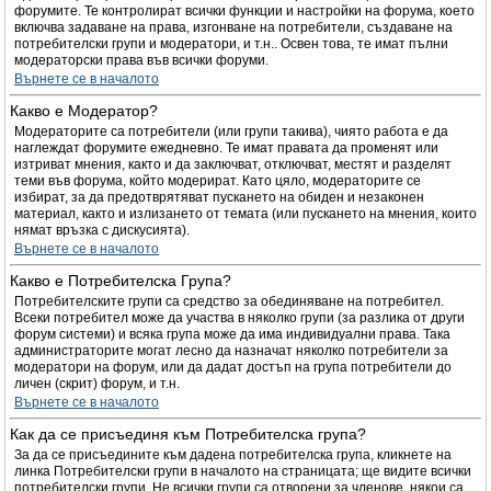
форумите. Те контролират всички функции и настройки на форума, което
включва задаване на права, изгонване на потребители, създаване на
потребителски групи и модератори, и т.н.. Освен това, те имат пълни
модераторски права във всички форуми.
Върнете се в началото
Какво е Модератор?
Модераторите са потребители (или групи такива), чиято работа е да
наглеждат форумите ежедневно. Те имат правата да променят или
изтриват мнения, както и да заключват, отключват, местят и разделят
теми във форума, който модерират. Като цяло, модераторите се
избират, за да предотврятяват пускането на обиден и незаконен
материал, както и излизането от темата (или пускането на мнения, които
нямат връзка с дискусията).
Върнете се в началото
Какво е Потребителска Група?
Потребителските групи са средство за обединяване на потребител.
Всеки потребител може да участва в няколко групи (за разлика от други
форум системи) и всяка група може да има индивидуални права. Така
администраторите могат лесно да назначат няколко потребители за
модератори на форум, или да дадат достъп на група потребители до
личен (скрит) форум, и т.н.
Върнете се в началото
Как да се присъединя към Потребителска група?
За да се присъедините към дадена потребителска група, кликнете на
линка Потребителски групи в началото на страницата; ще видите всички
потребителски групи. Не всички групи са отворени за членове, някои са