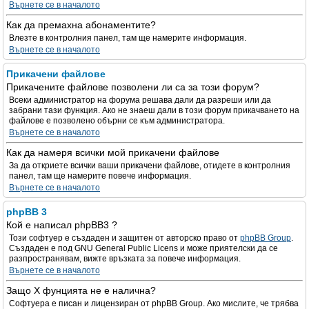
Върнете се в началото
Как да премахна абонаментите?
Влезте в контролния панел, там ще намерите информация.
Върнете се в началото
Прикачени файлове
Прикачените файлове позволени ли са за този форум?
Всеки администратор на форума решава дали да разреши или да
забрани тази функция. Ако не знаеш дали в този форум прикачването на
файлове е позволено обърни се към администратора.
Върнете се в началото
Как да намеря всички мой прикачени файлове
За да откриете всички ваши прикачени файлове, отидете в контролния
панел, там ще намерите повече информация.
Върнете се в началото
phpBB 3
Кой е написал phpBB3 ?
Този софтуер е създаден и защитен от авторско право от
phpBB Group
.
Създаден е под GNU General Public Licens и може приятелски да се
разпространявам, вижте връзката за повече информация.
Върнете се в началото
Защо X фунцията не е налична?
Софтуера е писан и лицензиран от phpBB Group. Ако мислите, че трябва