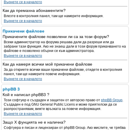
Върнете се в началото
Как да премахна абонаментите?
Влезте в контролния панел, там ще намерите информация.
Върнете се в началото
Прикачени файлове
Прикачените файлове позволени ли са за този форум?
Всеки администратор на форума решава дали да разреши или да
забрани тази функция. Ако не знаеш дали в този форум прикачването на
файлове е позволено обърни се към администратора.
Върнете се в началото
Как да намеря всички мой прикачени файлове
За да откриете всички ваши прикачени файлове, отидете в контролния
панел, там ще намерите повече информация.
Върнете се в началото
phpBB 3
Кой е написал phpBB3 ?
Този софтуер е създаден и защитен от авторско право от
phpBB Group
.
Създаден е под GNU General Public Licens и може приятелски да се
разпространявам, вижте връзката за повече информация.
Върнете се в началото
Защо X фунцията не е налична?
Софтуера е писан и лицензиран от phpBB Group. Ако мислите, че трябва