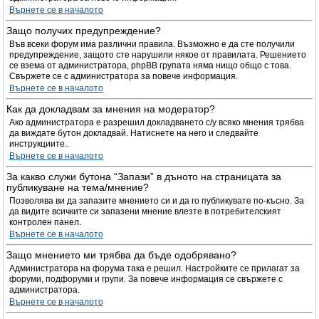
Върнете се в началото
Защо получих предупреждение?
Във всеки форум има различни правила. Възможно е да сте получили
предупреждение, защото сте нарушили някое от правилата. Решението
се взема от администратора, phpBB групата няма нищо общо с това.
Свържете се с администратора за повече информация.
Върнете се в началото
Как да докладвам за мнения на модератор?
Ако администратора е разрешил докладването с/у всяко мнения трябва
да виждате бутон докладвай. Натиснете на него и следвайте
инструкциите..
Върнете се в началото
За какво служи бутона “Запази” в дъното на страницата за
публикуване на тема/мнение?
Позволява ви да запазите мнението си и да го публикувате по-късно. За
да видите всичките си запазени мнение влезте в потребителският
контролен панел.
Върнете се в началото
Защо мнението ми трябва да бъде одобрявано?
Администратора на форума така е решил. Настройките се прилагат за
форуми, подфоруми и групи. За повече информация се свържете с
администратора.
Върнете се в началото