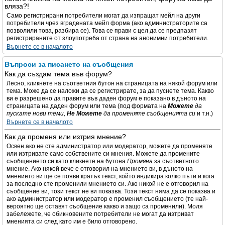
вляза?!
Само регистрирани потребители могат да изпращат мейл на други
потребители чрез вградената мейл форма (ако администраторите са
позволили това, разбира се). Това се прави с цел да се предпазят
регистрираните от злоупотреба от страна на анонимни потребители.
Върнете се в началото
Въпроси за писането на съобщения
Как да създам тема във форум?
Лесно, кликнете на съответния бутон на страницата на някой форум или
тема. Може да се наложи да се регистрирате, за да пуснете тема. Какво
ви е разрешено да правите във даден форум е показано в дъното на
страницата на даден форум или тема (под формата на
Можете
да
пускате нови теми,
Не Можете
да променяте съобщенията си
и т.н.)
Върнете се в началото
Как да променя или изтрия мнение?
Освен ако не сте администратор или модератор, можете да променяте
или изтривате само собствените си мнения. Можете да промените
съобщението си като кликнете на бутона
Промяна
за съответното
мнение. Ако някой вече е отговорил на мнението ви, в дъното на
мнението ви ще се появи кратък текст, който индикира колко пъти и кога
за последно сте променили мнението си. Ако никой не е отговорил на
съобщение ви, този текст не ви показва. Този текст няма да се показва и
ако администратор или модератор е променил съобщението (те най-
вероятно ще оставят съобщение какво и защо са променили). Моля
забележете, че обикновените потребители не могат да изтриват
мненията си след като им е било отговорено.