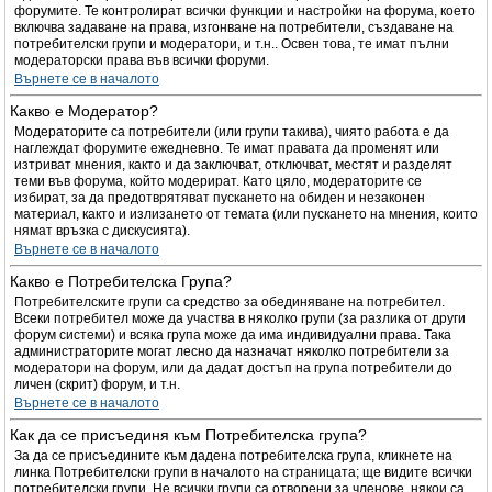
форумите. Те контролират всички функции и настройки на форума, което
включва задаване на права, изгонване на потребители, създаване на
потребителски групи и модератори, и т.н.. Освен това, те имат пълни
модераторски права във всички форуми.
Върнете се в началото
Какво е Модератор?
Модераторите са потребители (или групи такива), чиято работа е да
наглеждат форумите ежедневно. Те имат правата да променят или
изтриват мнения, както и да заключват, отключват, местят и разделят
теми във форума, който модерират. Като цяло, модераторите се
избират, за да предотврятяват пускането на обиден и незаконен
материал, както и излизането от темата (или пускането на мнения, които
нямат връзка с дискусията).
Върнете се в началото
Какво е Потребителска Група?
Потребителските групи са средство за обединяване на потребител.
Всеки потребител може да участва в няколко групи (за разлика от други
форум системи) и всяка група може да има индивидуални права. Така
администраторите могат лесно да назначат няколко потребители за
модератори на форум, или да дадат достъп на група потребители до
личен (скрит) форум, и т.н.
Върнете се в началото
Как да се присъединя към Потребителска група?
За да се присъедините към дадена потребителска група, кликнете на
линка Потребителски групи в началото на страницата; ще видите всички
потребителски групи. Не всички групи са отворени за членове, някои са