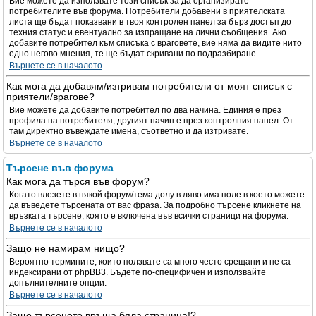
Вие можете да използвате този списък за да организирате
потребителите във форума. Потребители добавени в приятелската
листа ще бъдат показвани в твоя контролен панел за бърз достъп до
техния статус и евентуално за изпращане на лични съобщения. Ако
добавите потребител към списъка с враговете, вие няма да видите нито
едно негово мнения, те ще бъдат скривани по подразбиране.
Върнете се в началото
Как мога да добавям/изтривам потребители от моят списък с
приятели/врагове?
Вие можете да добавите потребител по два начина. Единия е през
профила на потребителя, другият начин е през контролния панел. От
там директно въвеждате имена, съответно и да изтривате.
Върнете се в началото
Търсене във форума
Как мога да търся във форум?
Когато влезете в някой форум/тема долу в ляво има поле в което можете
да въведете търсената от вас фраза. За подробно търсене кликнете на
връзката търсене, която е включена във всички страници на форума.
Върнете се в началото
Защо не намирам нищо?
Вероятно термините, които ползвате са много често срещани и не са
индексирани от phpBB3. Бъдете по-специфичен и използвайте
допълнителните опции.
Върнете се в началото
Защо търсенето връща бяла страница!?