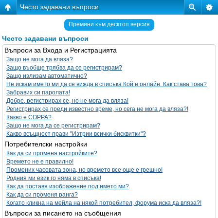
Често задавани въпроси
Премини към десктоп версия
Често задавани въпроси
Въпроси за Входа и Регистрацията
Защо не мога да вляза?
Защо въобще трябва да се регистрирам?
Защо излизам автоматично?
Не искам името ми да се вижда в списъка Кой е онлайн. Как става това?
Забравих си паролата!
Добре, регистрирах се, но не мога да вляза!
Регистрирах се преди известно време, но сега не мога да вляза?!
Какво е COPPA?
Защо не мога да се регистрирам?
Какво всъщност прави "Изтрии всички бисквитки"?
Потребителски настройки
Как да си променя настройките?
Времето не е правилно!
Промених часовата зона, но времето все още е грешно!
Родния ми език го няма в списъка!
Как да поставя изображение под името ми?
Как да си променя ранга?
Когато кликна на мейла на някой потребител, форума иска да вляза?!
Въпроси за писането на съобщения