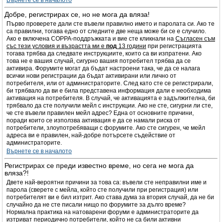
Върнете се в началото
Добре, регистрирах се, но не мога да вляза!
Първо проверете дали сте въвели правилно името и паролата си. Ако те
са правилни, тогава едно от следните две неща може би се е случило.
Ако е включена COPPA-поддръжката и вие сте кликнали на
Съгласен съм
със тези условия и възрастта ми е
под
13 години
при регистрацията
тогава трябва да следвате инструкциите, които са ви изпратени. Ако
това не е вашия случай, сигурно вашия потребител трябва да се
активира. Форумите могат да бъдат настроени така, че да се налага
всички нови регистрации да бъдат активирани или лично от
потребителя, или от администраторите. След като сте се регистрирали,
би трябвало да ви е била представена информация дали е необходима
активация на потребителя. В случай, че активацията е задължителна, би
трябвало да сте получили мейл с инструкции. Ако не сте, сигурни ли сте,
че сте въвели правилен мейл адрес? Една от основните причини,
поради които се използва активация е да се намали риска от
потребители, злоупотребяващи с форумите. Ако сте сигурен, че мейл
адреса ви е правилен, най-добре потърсете съдействие от
администраторите.
Върнете се в началото
Регистрирах се преди известно време, но сега не мога да
вляза?!
Двете най-вероятни причини за това са: въвели сте неправилни име и
парола (сверете с мейла, който сте получили при регистрация) или
потребителят ви е бил изтрит. Ако става дума за втория случай, да не би
случайно да не сте писали нищо по форумите за дълго време?
Нормална практика на натоварени форуми е администраторите да
изтриват периодично потребители, който не са били активни