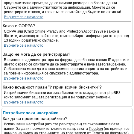
продължително време, за да се намали размера на базата данни.
Свържете се с администраторите за информация. Можете да се
регистрирате отново, и този път се опитайте да бъдете по-активни!
Върнете се в началото
Какво е COPPA?
COPPA или (Child Online Privacy and Protection Act of 1998) е закон в
Щатите, изискващ от сайтовете, които събират информация от хора под
13 години родителско съгласие.
Върнете се в началото
Защо не мога да се регистрирам?
Възможно е администратора на форума да е баннал вашия IP адрес или
името с което се опитвате да се регистрирате е вече заето/забранено.
Собственика може да е спрял временно регистрацията на потребители,
за повече информация се свържете с администратора.
Върнете се в началото
Какво всъщност прави "Изтрии всички бисквитки"?
Изтрий всички бисквитки изтрива бисквитките създадени от phpBB3
които запомнят вашата регистрация и ви поддържат включен.
Върнете се в началото
Потребителски настройки
Как да си променя настройките?
Всички ваши настройки (ако сте регистриран) се съхраняват в база
данни. За да ги промените, кликнете на връзката
Профил
(по принцип се
намира на върха на страниците, но това зависи от Темата на форумите).