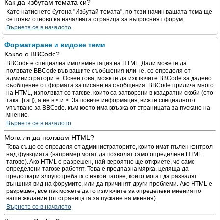
Как да избутам темата си?
Като натиснете бутона "Избутай темата", по този начин вашата тема ще
се появи отново на началната страница за въпросният форум.
Върнете се в началото
Форматиране и видове теми
Какво е BBCode?
BBCode е специална имплементация на HTML. Дали можете да
ползвате BBCode във вашите съобщения или не, се определя от
администраторите. Освен това, можете да изключите BBCode за дадено
съобщение от формата за писане на съобщения. BBCode прилича много
на HTML, използват се тагове, които са затворени в квадратни скоби (ето
така: [таг]), а не в < и >. За повече информация, вижте специалното
упътване за BBCode, към което има връзка от страницата за пускане на
мнение.
Върнете се в началото
Мога ли да ползвам HTML?
Това също се определя от администраторите, които имат пълен контрол
над функцията (например могат да позволят само определени HTML
тагове). Ако HTML е разрешен, най-вероятно ще откриете, че само
определени тагове работят. Това е предпазна мярка, целяща да
предотвари злоупотребата с някои тагове, които могат да развалят
външния вид на форумите, или да причинят други проблеми. Ако HTML е
разрешен, все пак можете да го изключите за определени мнения по
ваше желание (от страницата за пускане на мнения)
Върнете се в началото