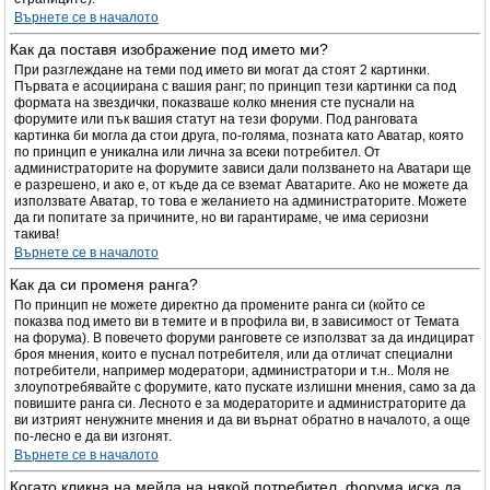
Върнете се в началото
Как да поставя изображение под името ми?
При разглеждане на теми под името ви могат да стоят 2 картинки.
Първата е асоциирана с вашия ранг; по принцип тези картинки са под
формата на звездички, показваше колко мнения сте пуснали на
форумите или пък вашия статут на тези форуми. Под ранговата
картинка би могла да стои друга, по-голяма, позната като Аватар, която
по принцип е уникална или лична за всеки потребител. От
администраторите на форумите зависи дали ползването на Аватари ще
е разрешено, и ако е, от къде да се вземат Аватарите. Ако не можете да
използвате Аватар, то това е желанието на администраторите. Можете
да ги попитате за причините, но ви гарантираме, че има сериозни
такива!
Върнете се в началото
Как да си променя ранга?
По принцип не можете директно да промените ранга си (който се
показва под името ви в темите и в профила ви, в зависимост от Темата
на форума). В повечето форуми ранговете се използват за да индицират
броя мнения, които е пуснал потребителя, или да отличат специални
потребители, например модератори, администратори и т.н.. Моля не
злоупотребявайте с форумите, като пускате излишни мнения, само за да
повишите ранга си. Лесното е за модераторите и администраторите да
ви изтрият ненужните мнения и да ви върнат обратно в началото, а още
по-лесно е да ви изгонят.
Върнете се в началото
Когато кликна на мейла на някой потребител, форума иска да