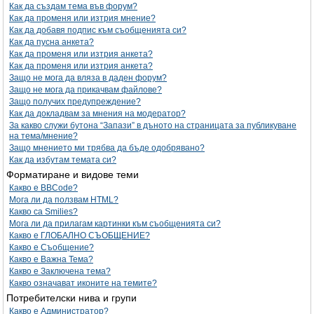
Как да създам тема във форум?
Как да променя или изтрия мнение?
Как да добавя подпис към съобщенията си?
Как да пусна анкета?
Как да променя или изтрия анкета?
Как да променя или изтрия анкета?
Защо не мога да вляза в даден форум?
Защо не мога да прикачвам файлове?
Защо получих предупреждение?
Как да докладвам за мнения на модератор?
За какво служи бутона “Запази” в дъното на страницата за публикуване
на тема/мнение?
Защо мнението ми трябва да бъде одобрявано?
Как да избутам темата си?
Форматиране и видове теми
Какво е BBCode?
Мога ли да ползвам HTML?
Какво са Smilies?
Мога ли да прилагам картинки към съобщенията си?
Какво е ГЛОБАЛНО СЪОБЩЕНИЕ?
Какво е Съобщение?
Какво е Важна Тема?
Какво е Заключена тема?
Какво означават иконите на темите?
Потребителски нива и групи
Какво е Администратор?