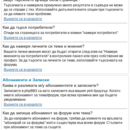
Търсачката е намерила прекалено много резултати и сървъра не може
да се справи с тях. Използвайте допълнителните опции при търсенето
за да нямате тази проблеми.
Върнете се в началото
Как да търся потребители?
Отиди на страницата за потребители и кликни "намери потребител".
Върнете се в началото
Как да намеря личните си теми и мнения?
Вашите лични мнения могат да бъдат открити след клик на "Намери
мненията на потребителя" в контролния панел или през собствения ви
профил. За да търсите за личните си теми, използвайте търсачката на
форума.
Върнете се в началото
Абонаменти и Записки
Каква е разликата м/у абонаментите и записките?
Записките в phpBB3 са като записките във вашия уеб-браузър. Когато
имате абонамент за тема/форум, при всяка промяна вие ще бъдете
уведомявани.
Върнете се в началото
Как да запиша абонамент за форум или тема?
За да направите абонамент на форум, трябва да кликнете на връзката
"абонирай се за форума" която съществува във всеки форум. Стъпките
при абонамент за тема са същите.