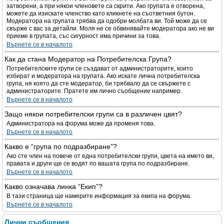
затворени, а при някои членовете са скрити. Ако групата е отворена,
можете да изискате членство като кликнете на съответния бутон.
Модератора на групата трябва да одобри молбата ви. Той може да се
свърже с вас за детайли. Моля не се обвинявайте модератора ако не ви
приеме в групата, със сигурност има причини за това.
Върнете се в началото
Как да стана Модератор на Потребителска Група?
Потребителските групи се създават от администраторите, които
избират и модератора на групата. Ако искате лична потребителска
група, ня която да сте модератор, би трябвало да се свържете с
администраторите. Пратете им лично съобщение например.
Върнете се в началото
Защо някои потребителски групи са в различен цвят?
Администратора на форума може да променя това.
Върнете се в началото
Какво е “група по подразбиране”?
Ако сте член на повече от една потребителски групи, цвета на името ви,
правата и други ще се водят по вашата група по подразбиране.
Върнете се в началото
Какво означава линка “Екип”?
В тази страница ще намерите информация за екипа на форума.
Върнете се в началото
Лични съобщения