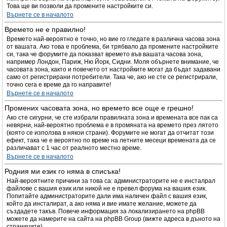
Това ще ви позволи да промените настройките си.
Върнете се в началото
Времето не е правилно!
Времето най-вероятно е точно, но вие го гледате в различна часова зона
от вашата. Ако това е проблема, би трябвало да промените настройките
си, така че форумите да показват времето във вашата часова зона,
например Лондон, Париж, Ню Йорк, Сидни. Моля обърнете внимание, че
часовата зона, както и повечето от настройките могат да бъдат задавани
само от регистрирани потребители. Така че, ако не сте се регистрирали,
точно сега е време да го направите!
Върнете се в началото
Промених часовата зона, но времето все още е грешно!
Ако сте сигурни, че сте избрали правилната зона и времената все пак са
невярни, най-вероятно проблема е в промяната на времето през лятото
(която се използва в някои страни). Форумите не могат да отчитат този
ефект, така че е вероятно по време на летните месеци времената да се
различават с 1 час от реалното местно време.
Върнете се в началото
Родния ми език го няма в списъка!
Най-вероятните причини за това са: администраторите не е инсталрал
файлове с вашия език или никой не е превел форума на вашия език.
Попитайте администраторите дали има наличен файл с вашия език,
който да инсталират, а ако няма и вие имате желание, можете да
създадете такъв. Повече информация за локализирането на phpBB
можете да намерите на сайта на phpBB Group (вижте адреса в дъното на
страниците).