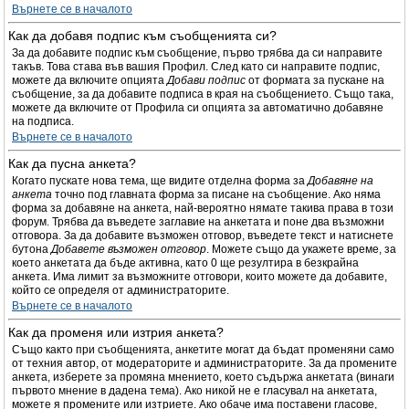
Върнете се в началото
Как да добавя подпис към съобщенията си?
За да добавите подпис към съобщение, първо трябва да си направите
такъв. Това става във вашия Профил. След като си направите подпис,
можете да включите опцията
Добави подпис
от формата за пускане на
съобщение, за да добавите подписа в края на съобщението. Също така,
можете да включите от Профила си опцията за автоматично добавяне
на подписа.
Върнете се в началото
Как да пусна анкета?
Когато пускате нова тема, ще видите отделна форма за
Добавяне на
анкета
точно под главната форма за писане на съобщение. Ако няма
форма за добавяне на анкета, най-вероятно нямате такива права в този
форум. Трябва да въведете заглавие на анкетата и поне два възможни
отговора. За да добавите възможен отговор, въведете текст и натиснете
бутона
Добавете възможен отговор
. Можете също да укажете време, за
което анкетата да бъде активна, като 0 ще резултира в безкрайна
анкета. Има лимит за възможните отговори, които можете да добавите,
който се определя от администраторите.
Върнете се в началото
Как да променя или изтрия анкета?
Също както при съобщенията, анкетите могат да бъдат променяни само
от техния автор, от модераторите и администраторите. За да промените
анкета, изберете за промяна мнението, което съдържа анкетата (винаги
първото мнение в дадена тема). Ако никой не е гласувал на анкетата,
можете я промените или изтриете. Ако обаче има поставени гласове,