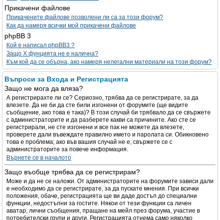
Прикачени файлове
Прикачените файлове позволени ли са за този форум?
Как да намеря всички мой прикачени файлове
phpBB 3
Кой е написал phpBB3 ?
Защо X фунцията не е налична?
Към кой да се обърна, ако намеря нелегални материали на този форум?
Въпроси за Входа и Регистрацията
Защо не мога да вляза?
А регистрирахте ли се? Сериозно, трябва да се регистрирате, за да
влезете. Да не би да сте били изгонени от форумите (ще видите
съобщение, ако това е така)? В този случай би трябвало да се свържете
с администраторите и да разберете какви са причините. Ако сте се
регистрирали, не сте изгонени и все пак не можете да влезете,
проверете дали въвеждате правилно името и паролата си. Обикновено
това е проблема; ако във вашия случай не е, свържете се с
администраторите за повече информация.
Върнете се в началото
Защо въобще трябва да се регистрирам?
Може и да не се наложи. От администраторите на форумите зависи дали
е необходимо да се регистрирате, за да пускате мнения. При всички
положения, обаче, регистрацията ще ви даде достъп до специални
функции, недостъпни за гостите. Някои от тези функции са личен
аватар, лични съобщения, пращане на мейл през форума, участие в
потребителски групи и други. Регистрацията отнема само няколко