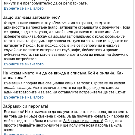
минути и е препоръчително да се регистрирате.
Върнете се в началото
Защо излизам автоматично?
Форумът пази вашия статус
Влязъл
само за кратко, след като
активността ви престане (напр. затворите страницата с форумите). Това
се прави, за да е сигурно, че никой няма да влиза от ваше име. Ако
изберете опцията
Искам да влизам автоматично с всяко посещение
когато влизате, форумът ще запази статуса ви за винаги (или докато не
натиснете Изход). Този подход, обаче, не се препоръчва в никакъв
случай ако ползвате интернет от клуб, кафе, библиотека и прочие
публични места, тъй като е възможно други хора да влязат на форума с
вашия потребител.
Върнете се в началото
Не искам името ми да се вижда в списъка Кой е онлайн. Как
става това?
Във вашия профил има специална опция за това:
Скриване на вашия
онлайн статус
. Ако я включите, името ви ще бъде видимо само за
администраторите и за вас. За останалите потребители ще сте Скрит.
Върнете се в началото
Забравих си паролата!
Без паника! Не е възможно да получите старата си парола, но за сметка
на това ще ви бъде сменена с нова. За да получите новата си парола по
мейл, отидете на Вход и кликнете
Забравих си паролата!
. След това
просто следвайте инструкциите и ще получите нова парола за нула
време!