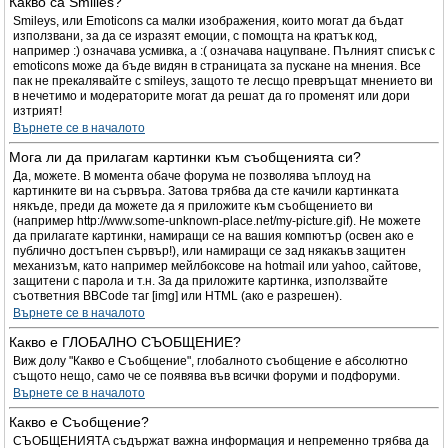
Какво са Smilies?
Smileys, или Emoticons са малки изображения, които могат да бъдат
използвани, за да се изразят емоции, с помощта на кратък код,
например :) означава усмивка, а :( означава нацупване. Пълният списък с
emoticons може да бъде видян в страницата за пускане на мнения. Все
пак не прекалявайте с smileys, защото те лесщо превръщат мнението ви
в нечетимо и модераторите могат да решат да го променят или дори
изтрият!
Върнете се в началото
Мога ли да прилагам картинки към съобщенията си?
Да, можете. В момента обаче форума не позволява ъплоуд на
картинките ви на сървъра. Затова трябва да сте качили картинката
някъде, преди да можете да я приложите към съобщението ви
(например http://www.some-unknown-place.net/my-picture.gif). Не можете
да прилагате картинки, намиращи се на вашия компютър (освен ако е
публично достъпен сървър!), или намиращи се зад някакъв защитен
механизъм, като например мейлбоксове на hotmail или yahoo, сайтове,
защитени с парола и т.н. За да приложите картинка, използвайте
съответния BBCode таг [img] или HTML (ако е разрешен).
Върнете се в началото
Какво е ГЛОБАЛНО СЪОБЩЕНИЕ?
Виж долу "Какво е Съобщение", глобалното съобщение е абсолютно
същото нещо, само че се появява във всички форуми и подфоруми.
Върнете се в началото
Какво е Съобщение?
СЪОБЩЕНИЯТА съдържат важна информация и непременно трябва да