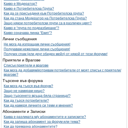
Какво е Модератор?
Какво е Потребителска Група?
Как да се присъединя към Потребителска група?
Как да стана Модератор на Потребителска Група?
Защо някои потребителски групи са в различен цвят?
Какво е “група по подразбиране”?
Какво означава линка “Екип”?
Лични съобщения
Не мога да изпращам лични съобщения!
Получавам нежелани лични съобщения!
Получих спам (или друг обиден мейл) от някой от тези форуми!
Приятели и Врагове
Списък приятели и врагове
Как мога да добавям/изтривам потребители от моят списък с приятели/
врагове?
Търсене във форума
Как мога да търся във форум?
Защо не намирам нищо?
Защо търсенето връща бяла страница!?
Как да търся потребители?
Как да намеря личните си теми и мнения?
Абонаменти и Записки
Каква е разликата м/у абонаментите и записките?
Как да запиша абонамент за форум или тема?
Как да премахна абонаментите?