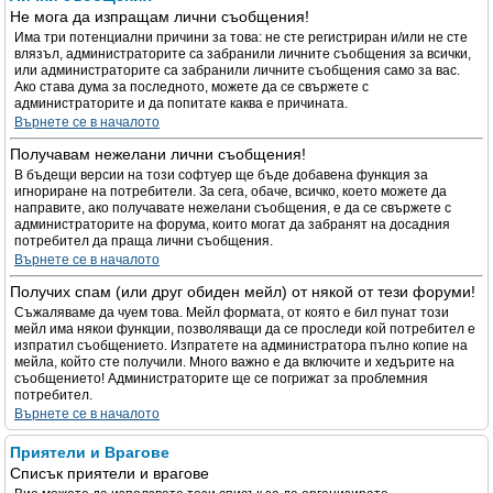
Не мога да изпращам лични съобщения!
Има три потенциални причини за това: не сте регистриран и/или не сте
влязъл, администраторите са забранили личните съобщения за всички,
или администраторите са забранили личните съобщения само за вас.
Ако става дума за последното, можете да се свържете с
администраторите и да попитате каква е причината.
Върнете се в началото
Получавам нежелани лични съобщения!
В бъдещи версии на този софтуер ще бъде добавена функция за
игнориране на потребители. За сега, обаче, всичко, което можете да
направите, ако получавате нежелани съобщения, е да се свържете с
администраторите на форума, които могат да забранят на досадния
потребител да праща лични съобщения.
Върнете се в началото
Получих спам (или друг обиден мейл) от някой от тези форуми!
Съжаляваме да чуем това. Мейл формата, от която е бил пунат този
мейл има някои функции, позволяващи да се проследи кой потребител е
изпратил съобщението. Изпратете на администратора пълно копие на
мейла, който сте получили. Много важно е да включите и хедърите на
съобщението! Администраторите ще се погрижат за проблемния
потребител.
Върнете се в началото
Приятели и Врагове
Списък приятели и врагове