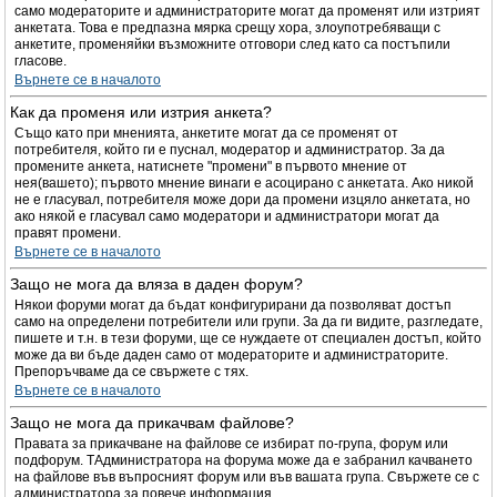
само модераторите и администраторите могат да променят или изтрият
анкетата. Това е предпазна мярка срещу хора, злоупотребяващи с
анкетите, променяйки възможните отговори след като са постъпили
гласове.
Върнете се в началото
Как да променя или изтрия анкета?
Също като при мненията, анкетите могат да се променят от
потребителя, който ги е пуснал, модератор и администратор. За да
промените анкета, натиснете "промени" в първото мнение от
нея(вашето); първото мнение винаги е асоцирано с анкетата. Ако никой
не е гласувал, потребителя може дори да промени изцяло анкетата, но
ако някой е гласувал само модератори и администратори могат да
правят промени.
Върнете се в началото
Защо не мога да вляза в даден форум?
Някои форуми могат да бъдат конфигурирани да позволяват достъп
само на определени потребители или групи. За да ги видите, разгледате,
пишете и т.н. в тези форуми, ще се нуждаете от специален достъп, който
може да ви бъде даден само от модераторите и администраторите.
Препоръчваме да се свържете с тях.
Върнете се в началото
Защо не мога да прикачвам файлове?
Правата за прикачване на файлове се избират по-група, форум или
подфорум. TАдминистратора на форума може да е забранил качването
на файлове във въпросният форум или във вашата група. Свържете се с
администратора за повече информация.