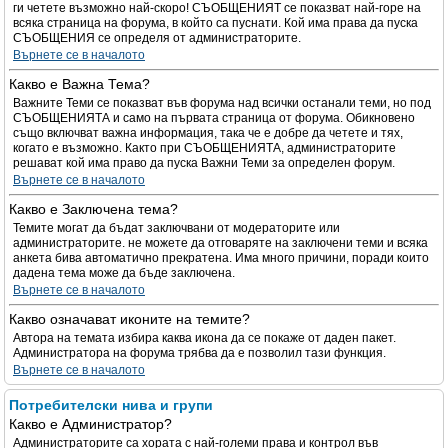
ги четете възможно най-скоро! СЪОБЩЕНИЯТ се показват най-горе на
всяка страница на форума, в който са пуснати. Кой има права да пуска
СЪОБЩЕНИЯ се определя от администраторите.
Върнете се в началото
Какво е Важна Тема?
Важните Теми се показват във форума над всички останали теми, но под
СЪОБЩЕНИЯТА и само на първата страница от форума. Обикновено
също включват важна информация, така че е добре да четете и тях,
когато е възможно. Както при СЪОБЩЕНИЯТА, администраторите
решават кой има право да пуска Важни Теми за определен форум.
Върнете се в началото
Какво е Заключена тема?
Темите могат да бъдат заключвани от модераторите или
администраторите. не можете да отговаряте на заключени теми и всяка
анкета бива автоматично прекратена. Има много причини, поради които
дадена тема може да бъде заключена.
Върнете се в началото
Какво означават иконите на темите?
Автора на темата избира каква икона да се покаже от даден пакет.
Администратора на форума трябва да е позволил тази функция.
Върнете се в началото
Потребителски нива и групи
Какво е Администратор?
Администраторите са хората с най-големи права и контрол във