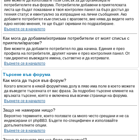
Вие можете да използвате този списък за да организирате
потребителите във форума. Потребители добавени в приятелската
листа ще бъдат показвани в твоя контролен панел за бърз достъп до
техния статус и евентуално за изпращане на лични съобщения. Ако
добавите потребител към списъка с враговете, вие няма да видите нито
едно негово мнения, те ще бъдат скривани по подразбиране.
Върнете се в началото
Как мога да добавям/изтривам потребители от моят списък с
приятели/врагове?
Вие можете да добавите потребител по два начина. Единия е през
профила на потребителя, другият начин е през контролния панел. От
там директно въвеждате имена, съответно и да изтривате.
Върнете се в началото
Търсене във форума
Как мога да търся във форум?
Когато влезете в някой форум/тема долу в ляво има поле в което можете
да въведете търсената от вас фраза. За подробно търсене кликнете на
връзката търсене, която е включена във всички страници на форума.
Върнете се в началото
Защо не намирам нищо?
Вероятно термините, които ползвате са много често срещани и не са
индексирани от phpBB3. Бъдете по-специфичен и използвайте
допълнителните опции.
Върнете се в началото
Защо търсенето връща бяла страница!?