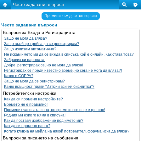
Често задавани въпроси
Премини към десктоп версия
Често задавани въпроси
Въпроси за Входа и Регистрацията
Защо не мога да вляза?
Защо въобще трябва да се регистрирам?
Защо излизам автоматично?
Не искам името ми да се вижда в списъка Кой е онлайн. Как става това?
Забравих си паролата!
Добре, регистрирах се, но не мога да вляза!
Регистрирах се преди известно време, но сега не мога да вляза?!
Какво е COPPA?
Защо не мога да се регистрирам?
Какво всъщност прави "Изтрии всички бисквитки"?
Потребителски настройки
Как да си променя настройките?
Времето не е правилно!
Промених часовата зона, но времето все още е грешно!
Родния ми език го няма в списъка!
Как да поставя изображение под името ми?
Как да си променя ранга?
Когато кликна на мейла на някой потребител, форума иска да вляза?!
Въпроси за писането на съобщения