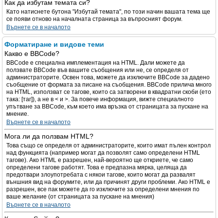
Как да избутам темата си?
Като натиснете бутона "Избутай темата", по този начин вашата тема ще
се появи отново на началната страница за въпросният форум.
Върнете се в началото
Форматиране и видове теми
Какво е BBCode?
BBCode е специална имплементация на HTML. Дали можете да
ползвате BBCode във вашите съобщения или не, се определя от
администраторите. Освен това, можете да изключите BBCode за дадено
съобщение от формата за писане на съобщения. BBCode прилича много
на HTML, използват се тагове, които са затворени в квадратни скоби (ето
така: [таг]), а не в < и >. За повече информация, вижте специалното
упътване за BBCode, към което има връзка от страницата за пускане на
мнение.
Върнете се в началото
Мога ли да ползвам HTML?
Това също се определя от администраторите, които имат пълен контрол
над функцията (например могат да позволят само определени HTML
тагове). Ако HTML е разрешен, най-вероятно ще откриете, че само
определени тагове работят. Това е предпазна мярка, целяща да
предотвари злоупотребата с някои тагове, които могат да развалят
външния вид на форумите, или да причинят други проблеми. Ако HTML е
разрешен, все пак можете да го изключите за определени мнения по
ваше желание (от страницата за пускане на мнения)
Върнете се в началото