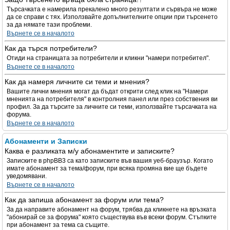
Търсачката е намерила прекалено много резултати и сървъра не може
да се справи с тях. Използвайте допълнителните опции при търсенето
за да нямате тази проблеми.
Върнете се в началото
Как да търся потребители?
Отиди на страницата за потребители и кликни "намери потребител".
Върнете се в началото
Как да намеря личните си теми и мнения?
Вашите лични мнения могат да бъдат открити след клик на "Намери
мненията на потребителя" в контролния панел или през собствения ви
профил. За да търсите за личните си теми, използвайте търсачката на
форума.
Върнете се в началото
Абонаменти и Записки
Каква е разликата м/у абонаментите и записките?
Записките в phpBB3 са като записките във вашия уеб-браузър. Когато
имате абонамент за тема/форум, при всяка промяна вие ще бъдете
уведомявани.
Върнете се в началото
Как да запиша абонамент за форум или тема?
За да направите абонамент на форум, трябва да кликнете на връзката
"абонирай се за форума" която съществува във всеки форум. Стъпките
при абонамент за тема са същите.