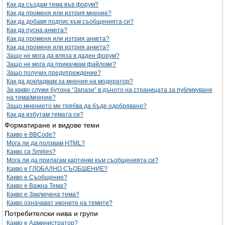
Как да създам тема във форум?
Как да променя или изтрия мнение?
Как да добавя подпис към съобщенията си?
Как да пусна анкета?
Как да променя или изтрия анкета?
Как да променя или изтрия анкета?
Защо не мога да вляза в даден форум?
Защо не мога да прикачвам файлове?
Защо получих предупреждение?
Как да докладвам за мнения на модератор?
За какво служи бутона “Запази” в дъното на страницата за публикуване
на тема/мнение?
Защо мнението ми трябва да бъде одобрявано?
Как да избутам темата си?
Форматиране и видове теми
Какво е BBCode?
Мога ли да ползвам HTML?
Какво са Smilies?
Мога ли да прилагам картинки към съобщенията си?
Какво е ГЛОБАЛНО СЪОБЩЕНИЕ?
Какво е Съобщение?
Какво е Важна Тема?
Какво е Заключена тема?
Какво означават иконите на темите?
Потребителски нива и групи
Какво е Администратор?