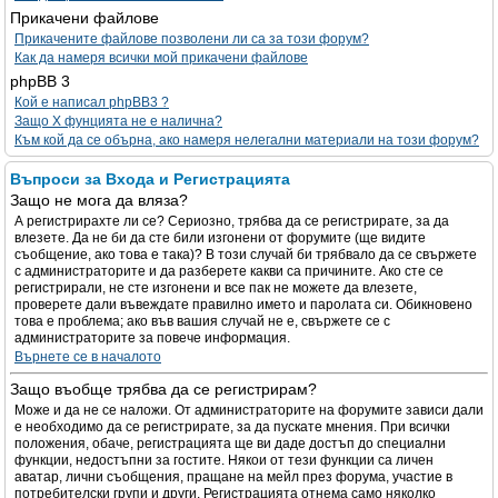
Прикачени файлове
Прикачените файлове позволени ли са за този форум?
Как да намеря всички мой прикачени файлове
phpBB 3
Кой е написал phpBB3 ?
Защо X фунцията не е налична?
Към кой да се обърна, ако намеря нелегални материали на този форум?
Въпроси за Входа и Регистрацията
Защо не мога да вляза?
А регистрирахте ли се? Сериозно, трябва да се регистрирате, за да
влезете. Да не би да сте били изгонени от форумите (ще видите
съобщение, ако това е така)? В този случай би трябвало да се свържете
с администраторите и да разберете какви са причините. Ако сте се
регистрирали, не сте изгонени и все пак не можете да влезете,
проверете дали въвеждате правилно името и паролата си. Обикновено
това е проблема; ако във вашия случай не е, свържете се с
администраторите за повече информация.
Върнете се в началото
Защо въобще трябва да се регистрирам?
Може и да не се наложи. От администраторите на форумите зависи дали
е необходимо да се регистрирате, за да пускате мнения. При всички
положения, обаче, регистрацията ще ви даде достъп до специални
функции, недостъпни за гостите. Някои от тези функции са личен
аватар, лични съобщения, пращане на мейл през форума, участие в
потребителски групи и други. Регистрацията отнема само няколко