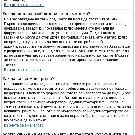
Върнете се в началото
Как да поставя изображение под името ми?
При разглеждане на теми под името ви могат да стоят 2 картинки.
Първата е асоциирана с вашия ранг; по принцип тези картинки са под
формата на звездички, показваше колко мнения сте пуснали на
форумите или пък вашия статут на тези форуми. Под ранговата
картинка би могла да стои друга, по-голяма, позната като Аватар, която
по принцип е уникална или лична за всеки потребител. От
администраторите на форумите зависи дали ползването на Аватари ще
е разрешено, и ако е, от къде да се вземат Аватарите. Ако не можете да
използвате Аватар, то това е желанието на администраторите. Можете
да ги попитате за причините, но ви гарантираме, че има сериозни
такива!
Върнете се в началото
Как да си променя ранга?
По принцип не можете директно да промените ранга си (който се
показва под името ви в темите и в профила ви, в зависимост от Темата
на форума). В повечето форуми ранговете се използват за да индицират
броя мнения, които е пуснал потребителя, или да отличат специални
потребители, например модератори, администратори и т.н.. Моля не
злоупотребявайте с форумите, като пускате излишни мнения, само за да
повишите ранга си. Лесното е за модераторите и администраторите да
ви изтрият ненужните мнения и да ви върнат обратно в началото, а още
по-лесно е да ви изгонят.
Върнете се в началото
Когато кликна на мейла на някой потребител, форума иска да