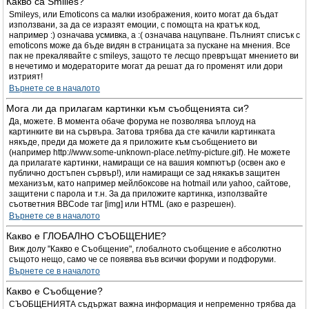
Какво са Smilies?
Smileys, или Emoticons са малки изображения, които могат да бъдат
използвани, за да се изразят емоции, с помощта на кратък код,
например :) означава усмивка, а :( означава нацупване. Пълният списък с
emoticons може да бъде видян в страницата за пускане на мнения. Все
пак не прекалявайте с smileys, защото те лесщо превръщат мнението ви
в нечетимо и модераторите могат да решат да го променят или дори
изтрият!
Върнете се в началото
Мога ли да прилагам картинки към съобщенията си?
Да, можете. В момента обаче форума не позволява ъплоуд на
картинките ви на сървъра. Затова трябва да сте качили картинката
някъде, преди да можете да я приложите към съобщението ви
(например http://www.some-unknown-place.net/my-picture.gif). Не можете
да прилагате картинки, намиращи се на вашия компютър (освен ако е
публично достъпен сървър!), или намиращи се зад някакъв защитен
механизъм, като например мейлбоксове на hotmail или yahoo, сайтове,
защитени с парола и т.н. За да приложите картинка, използвайте
съответния BBCode таг [img] или HTML (ако е разрешен).
Върнете се в началото
Какво е ГЛОБАЛНО СЪОБЩЕНИЕ?
Виж долу "Какво е Съобщение", глобалното съобщение е абсолютно
същото нещо, само че се появява във всички форуми и подфоруми.
Върнете се в началото
Какво е Съобщение?
СЪОБЩЕНИЯТА съдържат важна информация и непременно трябва да