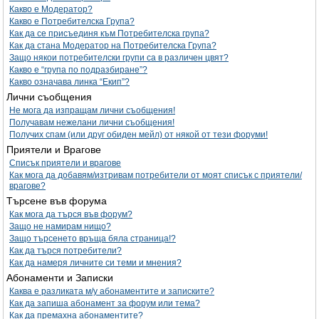
Какво е Модератор?
Какво е Потребителска Група?
Как да се присъединя към Потребителска група?
Как да стана Модератор на Потребителска Група?
Защо някои потребителски групи са в различен цвят?
Какво е “група по подразбиране”?
Какво означава линка “Екип”?
Лични съобщения
Не мога да изпращам лични съобщения!
Получавам нежелани лични съобщения!
Получих спам (или друг обиден мейл) от някой от тези форуми!
Приятели и Врагове
Списък приятели и врагове
Как мога да добавям/изтривам потребители от моят списък с приятели/
врагове?
Търсене във форума
Как мога да търся във форум?
Защо не намирам нищо?
Защо търсенето връща бяла страница!?
Как да търся потребители?
Как да намеря личните си теми и мнения?
Абонаменти и Записки
Каква е разликата м/у абонаментите и записките?
Как да запиша абонамент за форум или тема?
Как да премахна абонаментите?