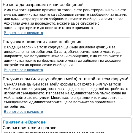
Не мога да изпращам лични съобщения!
Има три потенциални причини за това: не сте регистриран и/или не сте
влязъл, администраторите са забранили личните съобщения за всички,
или администраторите са забранили личните съобщения само за вас.
Ако става дума за последното, можете да се свържете с
администраторите и да попитате каква е причината.
Върнете се в началото
Получавам нежелани лични съобщения!
В бъдещи версии на този софтуер ще бъде добавена функция за
игнориране на потребители. За сега, обаче, всичко, което можете да
направите, ако получавате нежелани съобщения, е да се свържете с
администраторите на форума, които могат да забранят на досадния
потребител да праща лични съобщения.
Върнете се в началото
Получих спам (или друг обиден мейл) от някой от тези форуми!
Съжаляваме да чуем това. Мейл формата, от която е бил пунат този
мейл има някои функции, позволяващи да се проследи кой потребител е
изпратил съобщението. Изпратете на администратора пълно копие на
мейла, който сте получили. Много важно е да включите и хедърите на
съобщението! Администраторите ще се погрижат за проблемния
потребител.
Върнете се в началото
Приятели и Врагове
Списък приятели и врагове