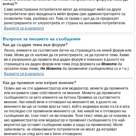
вляза?!
Само регистрирани потребители могат да изпращат мейл на други
потребители чрез вградената мейл форма (ако администраторите са
позволили това, разбира се). Това се прави с цел да се предпазят
регистрираните от злоупотреба от страна на анонимни потребители.
Върнете се в началото
Въпроси за писането на съобщения
Как да създам тема във форум?
Лесно, кликнете на съответния бутон на страницата на някой форум или
тема. Може да се наложи да се регистрирате, за да пуснете тема. Какво
ви е разрешено да правите във даден форум е показано в дъното на
страницата на даден форум или тема (под формата на
Можете
да
пускате нови теми,
Не Можете
да променяте съобщенията си
и т.н.)
Върнете се в началото
Как да променя или изтрия мнение?
Освен ако не сте администратор или модератор, можете да променяте
или изтривате само собствените си мнения. Можете да промените
съобщението си като кликнете на бутона
Промяна
за съответното
мнение. Ако някой вече е отговорил на мнението ви, в дъното на
мнението ви ще се появи кратък текст, който индикира колко пъти и кога
за последно сте променили мнението си. Ако никой не е отговорил на
съобщение ви, този текст не ви показва. Този текст няма да се показва и
ако администратор или модератор е променил съобщението (те най-
вероятно ще оставят съобщение какво и защо са променили). Моля
забележете, че обикновените потребители не могат да изтриват
мненията си след като им е било отговорено.