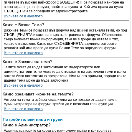
ги четете възможно най-скоро! СЪОБЩЕНИЯТ се показват най-горе на
всяка страница на форума, в който са пуснати. Кой има права да пуска
СЪОБЩЕНИЯ се определя от администраторите.
Върнете се в началото
Какво е Важна Тема?
Важните Теми се показват във форума над всички останали теми, но под
СЪОБЩЕНИЯТА и само на първата страница от форума. Обикновено
също включват важна информация, така че е добре да четете и тях,
когато е възможно. Както при СЪОБЩЕНИЯТА, администраторите
решават кой има право да пуска Важни Теми за определен форум.
Върнете се в началото
Какво е Заключена тема?
Темите могат да бъдат заключвани от модераторите или
администраторите. не можете да отговаряте на заключени теми и всяка
анкета бива автоматично прекратена. Има много причини, поради които
дадена тема може да бъде заключена.
Върнете се в началото
Какво означават иконите на темите?
Автора на темата избира каква икона да се покаже от даден пакет.
Администратора на форума трябва да е позволил тази функция.
Върнете се в началото
Потребителски нива и групи
Какво е Администратор?
Администраторите са хората с най-големи права и контрол във