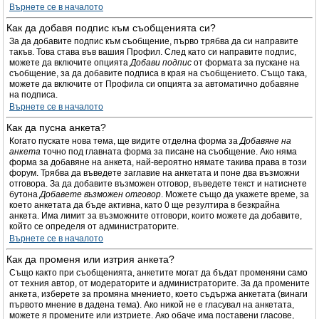
Върнете се в началото
Как да добавя подпис към съобщенията си?
За да добавите подпис към съобщение, първо трябва да си направите
такъв. Това става във вашия Профил. След като си направите подпис,
можете да включите опцията
Добави подпис
от формата за пускане на
съобщение, за да добавите подписа в края на съобщението. Също така,
можете да включите от Профила си опцията за автоматично добавяне
на подписа.
Върнете се в началото
Как да пусна анкета?
Когато пускате нова тема, ще видите отделна форма за
Добавяне на
анкета
точно под главната форма за писане на съобщение. Ако няма
форма за добавяне на анкета, най-вероятно нямате такива права в този
форум. Трябва да въведете заглавие на анкетата и поне два възможни
отговора. За да добавите възможен отговор, въведете текст и натиснете
бутона
Добавете възможен отговор
. Можете също да укажете време, за
което анкетата да бъде активна, като 0 ще резултира в безкрайна
анкета. Има лимит за възможните отговори, които можете да добавите,
който се определя от администраторите.
Върнете се в началото
Как да променя или изтрия анкета?
Също както при съобщенията, анкетите могат да бъдат променяни само
от техния автор, от модераторите и администраторите. За да промените
анкета, изберете за промяна мнението, което съдържа анкетата (винаги
първото мнение в дадена тема). Ако никой не е гласувал на анкетата,
можете я промените или изтриете. Ако обаче има поставени гласове,