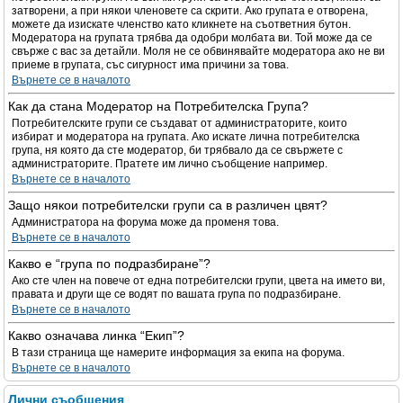
затворени, а при някои членовете са скрити. Ако групата е отворена,
можете да изискате членство като кликнете на съответния бутон.
Модератора на групата трябва да одобри молбата ви. Той може да се
свърже с вас за детайли. Моля не се обвинявайте модератора ако не ви
приеме в групата, със сигурност има причини за това.
Върнете се в началото
Как да стана Модератор на Потребителска Група?
Потребителските групи се създават от администраторите, които
избират и модератора на групата. Ако искате лична потребителска
група, ня която да сте модератор, би трябвало да се свържете с
администраторите. Пратете им лично съобщение например.
Върнете се в началото
Защо някои потребителски групи са в различен цвят?
Администратора на форума може да променя това.
Върнете се в началото
Какво е “група по подразбиране”?
Ако сте член на повече от една потребителски групи, цвета на името ви,
правата и други ще се водят по вашата група по подразбиране.
Върнете се в началото
Какво означава линка “Екип”?
В тази страница ще намерите информация за екипа на форума.
Върнете се в началото
Лични съобщения