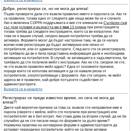
Върнете се в началото
Добре, регистрирах се, но не мога да вляза!
Първо проверете дали сте въвели правилно името и паролата си. Ако те
са правилни, тогава едно от следните две неща може би се е случило.
Ако е включена COPPA-поддръжката и вие сте кликнали на
Съгласен съм
със тези условия и възрастта ми е
под
13 години
при регистрацията
тогава трябва да следвате инструкциите, които са ви изпратени. Ако
това не е вашия случай, сигурно вашия потребител трябва да се
активира. Форумите могат да бъдат настроени така, че да се налага
всички нови регистрации да бъдат активирани или лично от
потребителя, или от администраторите. След като сте се регистрирали,
би трябвало да ви е била представена информация дали е необходима
активация на потребителя. В случай, че активацията е задължителна, би
трябвало да сте получили мейл с инструкции. Ако не сте, сигурни ли сте,
че сте въвели правилен мейл адрес? Една от основните причини,
поради които се използва активация е да се намали риска от
потребители, злоупотребяващи с форумите. Ако сте сигурен, че мейл
адреса ви е правилен, най-добре потърсете съдействие от
администраторите.
Върнете се в началото
Регистрирах се преди известно време, но сега не мога да
вляза?!
Двете най-вероятни причини за това са: въвели сте неправилни име и
парола (сверете с мейла, който сте получили при регистрация) или
потребителят ви е бил изтрит. Ако става дума за втория случай, да не би
случайно да не сте писали нищо по форумите за дълго време?
Нормална практика на натоварени форуми е администраторите да
изтриват периодично потребители, който не са били активни