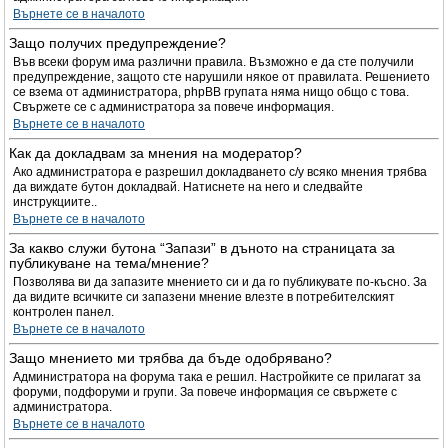
Върнете се в началото
Защо получих предупреждение?
Във всеки форум има различни правила. Възможно е да сте получили
предупреждение, защото сте нарушили някое от правилата. Решението
се взема от администратора, phpBB групата няма нищо общо с това.
Свържете се с администратора за повече информация.
Върнете се в началото
Как да докладвам за мнения на модератор?
Ако администратора е разрешил докладването с/у всяко мнения трябва
да виждате бутон докладвай. Натиснете на него и следвайте
инструкциите..
Върнете се в началото
За какво служи бутона “Запази” в дъното на страницата за
публикуване на тема/мнение?
Позволява ви да запазите мнението си и да го публикувате по-късно. За
да видите всичките си запазени мнение влезте в потребителският
контролен панел.
Върнете се в началото
Защо мнението ми трябва да бъде одобрявано?
Администратора на форума така е решил. Настройките се прилагат за
форуми, подфоруми и групи. За повече информация се свържете с
администратора.
Върнете се в началото