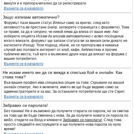
минути и е препоръчително да се регистрирате.
Върнете се в началото
Защо излизам автоматично?
Форумът пази вашия статус
Влязъл
само за кратко, след като
активността ви престане (напр. затворите страницата с форумите). Това
се прави, за да е сигурно, че никой няма да влиза от ваше име. Ако
изберете опцията
Искам да влизам автоматично с всяко посещение
когато влизате, форумът ще запази статуса ви за винаги (или докато не
натиснете Изход). Този подход, обаче, не се препоръчва в никакъв
случай ако ползвате интернет от клуб, кафе, библиотека и прочие
публични места, тъй като е възможно други хора да влязат на форума с
вашия потребител.
Върнете се в началото
Не искам името ми да се вижда в списъка Кой е онлайн. Как
става това?
Във вашия профил има специална опция за това:
Скриване на вашия
онлайн статус
. Ако я включите, името ви ще бъде видимо само за
администраторите и за вас. За останалите потребители ще сте Скрит.
Върнете се в началото
Забравих си паролата!
Без паника! Не е възможно да получите старата си парола, но за сметка
на това ще ви бъде сменена с нова. За да получите новата си парола по
мейл, отидете на Вход и кликнете
Забравих си паролата!
. След това
просто следвайте инструкциите и ще получите нова парола за нула
време!