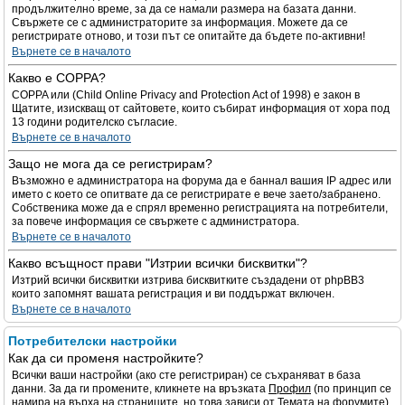
продължително време, за да се намали размера на базата данни.
Свържете се с администраторите за информация. Можете да се
регистрирате отново, и този път се опитайте да бъдете по-активни!
Върнете се в началото
Какво е COPPA?
COPPA или (Child Online Privacy and Protection Act of 1998) е закон в
Щатите, изискващ от сайтовете, които събират информация от хора под
13 години родителско съгласие.
Върнете се в началото
Защо не мога да се регистрирам?
Възможно е администратора на форума да е баннал вашия IP адрес или
името с което се опитвате да се регистрирате е вече заето/забранено.
Собственика може да е спрял временно регистрацията на потребители,
за повече информация се свържете с администратора.
Върнете се в началото
Какво всъщност прави "Изтрии всички бисквитки"?
Изтрий всички бисквитки изтрива бисквитките създадени от phpBB3
които запомнят вашата регистрация и ви поддържат включен.
Върнете се в началото
Потребителски настройки
Как да си променя настройките?
Всички ваши настройки (ако сте регистриран) се съхраняват в база
данни. За да ги промените, кликнете на връзката
Профил
(по принцип се
намира на върха на страниците, но това зависи от Темата на форумите).