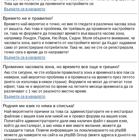
Това ще ви позволи да промените настройките си.
Върнете се в началото
Времето не е правилно!
Времето най-вероятно е точно, но вие го гледате в различна часова зона
от вашата. Ако това е проблема, би трябвало да промените настройките
си, така че форумите да показват времето във вашата часова зона,
например Лондон, Париж, Ню Йорк, Сидни. Моля обърнете внимание, че
часовата зона, както и повечето от настройките могат да бъдат задавани
само от регистрирани потребители. Така че, ако не сте се регистрирали,
точно сега е време да го направите!
Върнете се в началото
Промених часовата зона, но времето все още е грешно!
Ако сте сигурни, че сте избрали правилната зона и времената все пак са
невярни, най-вероятно проблема е в промяната на времето през лятото
(която се използва в някои страни). Форумите не могат да отчитат този
ефект, така че е вероятно по време на летните месеци времената да се
различават с 1 час от реалното местно време.
Върнете се в началото
Родния ми език го няма в списъка!
Най-вероятните причини за това са: администраторите не е инсталрал
файлове с вашия език или никой не е превел форума на вашия език.
Попитайте администраторите дали има наличен файл с вашия език,
който да инсталират, а ако няма и вие имате желание, можете да
създадете такъв. Повече информация за локализирането на phpBB
можете да намерите на сайта на phpBB Group (вижте адреса в дъното на
страниците).