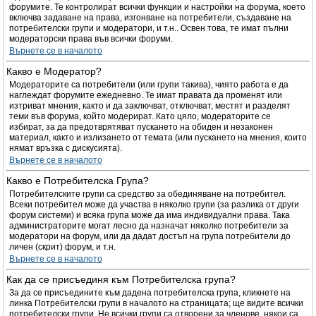
форумите. Те контролират всички функции и настройки на форума, което
включва задаване на права, изгонване на потребители, създаване на
потребителски групи и модератори, и т.н.. Освен това, те имат пълни
модераторски права във всички форуми.
Върнете се в началото
Какво е Модератор?
Модераторите са потребители (или групи такива), чиято работа е да
наглеждат форумите ежедневно. Те имат правата да променят или
изтриват мнения, както и да заключват, отключват, местят и разделят
теми във форума, който модерират. Като цяло, модераторите се
избират, за да предотврятяват пускането на обиден и незаконен
материал, както и излизането от темата (или пускането на мнения, които
нямат връзка с дискусията).
Върнете се в началото
Какво е Потребителска Група?
Потребителските групи са средство за обединяване на потребител.
Всеки потребител може да участва в няколко групи (за разлика от други
форум системи) и всяка група може да има индивидуални права. Така
администраторите могат лесно да назначат няколко потребители за
модератори на форум, или да дадат достъп на група потребители до
личен (скрит) форум, и т.н.
Върнете се в началото
Как да се присъединя към Потребителска група?
За да се присъедините към дадена потребителска група, кликнете на
линка Потребителски групи в началото на страницата; ще видите всички
потребителски групи. Не всички групи са отворени за членове, някои са