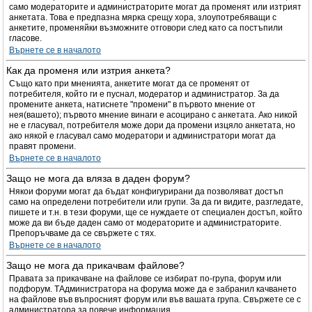
само модераторите и администраторите могат да променят или изтрият
анкетата. Това е предпазна мярка срещу хора, злоупотребяващи с
анкетите, променяйки възможните отговори след като са постъпили
гласове.
Върнете се в началото
Как да променя или изтрия анкета?
Също като при мненията, анкетите могат да се променят от
потребителя, който ги е пуснал, модератор и администратор. За да
промените анкета, натиснете "промени" в първото мнение от
нея(вашето); първото мнение винаги е асоцирано с анкетата. Ако никой
не е гласувал, потребителя може дори да промени изцяло анкетата, но
ако някой е гласувал само модератори и администратори могат да
правят промени.
Върнете се в началото
Защо не мога да вляза в даден форум?
Някои форуми могат да бъдат конфигурирани да позволяват достъп
само на определени потребители или групи. За да ги видите, разгледате,
пишете и т.н. в тези форуми, ще се нуждаете от специален достъп, който
може да ви бъде даден само от модераторите и администраторите.
Препоръчваме да се свържете с тях.
Върнете се в началото
Защо не мога да прикачвам файлове?
Правата за прикачване на файлове се избират по-група, форум или
подфорум. TАдминистратора на форума може да е забранил качването
на файлове във въпросният форум или във вашата група. Свържете се с
администратора за повече информация.