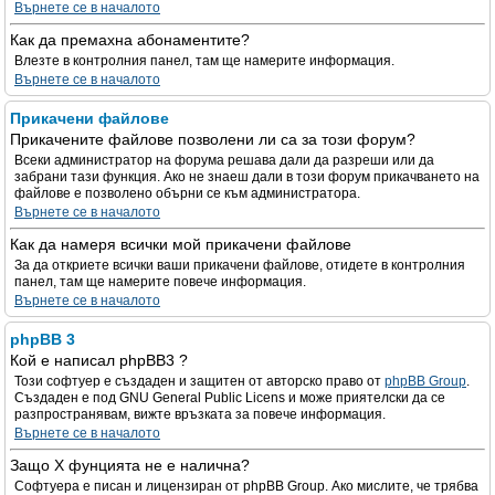
Върнете се в началото
Как да премахна абонаментите?
Влезте в контролния панел, там ще намерите информация.
Върнете се в началото
Прикачени файлове
Прикачените файлове позволени ли са за този форум?
Всеки администратор на форума решава дали да разреши или да
забрани тази функция. Ако не знаеш дали в този форум прикачването на
файлове е позволено обърни се към администратора.
Върнете се в началото
Как да намеря всички мой прикачени файлове
За да откриете всички ваши прикачени файлове, отидете в контролния
панел, там ще намерите повече информация.
Върнете се в началото
phpBB 3
Кой е написал phpBB3 ?
Този софтуер е създаден и защитен от авторско право от
phpBB Group
.
Създаден е под GNU General Public Licens и може приятелски да се
разпространявам, вижте връзката за повече информация.
Върнете се в началото
Защо X фунцията не е налична?
Софтуера е писан и лицензиран от phpBB Group. Ако мислите, че трябва