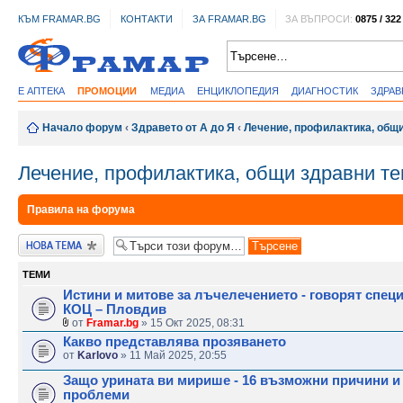
КЪМ FRAMAR.BG
КОНТАКТИ
ЗА FRAMAR.BG
ЗА ВЪПРОСИ:
0875 / 322
Е АПТЕКА
ПРОМОЦИИ
МЕДИА
ЕНЦИКЛОПЕДИЯ
ДИАГНОСТИК
ЗДРА
Начало форум
‹
Здравето от А до Я
‹
Лечение, профилактика, общ
Лечение, профилактика, общи здравни т
Правила на форума
Публикувай нова
тема
ТЕМИ
Истини и митове за лъчелечението - говорят спец
КОЦ – Пловдив
от
Framar.bg
» 15 Окт 2025, 08:31
Какво представлява прозяването
от
Karlovo
» 11 Май 2025, 20:55
Защо урината ви мирише - 16 възможни причини и
проблеми