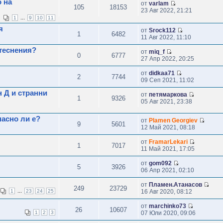
 на
от
varlam
105
18153
23 Авг 2022, 21:21
...
1
9
10
11
я
от
Srock112
1
6482
11 Авг 2022, 11:10
теснения?
от
miq_f
0
6777
27 Апр 2022, 20:25
от
didkaa71
2
7744
09 Сеп 2021, 11:02
н Д и странни
от
петямаркова
1
9326
05 Авг 2021, 23:38
пасно ли е?
от
Plamen Georgiev
9
5601
12 Май 2021, 08:18
от
FramarLekari
1
7017
11 Май 2021, 17:05
от
gom092
5
3926
06 Апр 2021, 02:10
от
Пламен.Атанасов
249
23729
...
1
23
24
25
16 Авг 2020, 08:12
от
marchinko73
26
10607
1
2
3
07 Юли 2020, 09:06