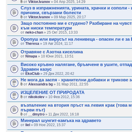
от
Viktor.Ivanov
» 04 Апр 2025, 14:29
Слуз в изпражненията, урината, храчки и сополи - 
причини, свързани болести
от
Viktor.Ivanov
» 09 Мар 2025, 20:17
Защо постоянно ми е студено? Разбиране на чувс
към ниски температури
от
neko-chan
» 25 Окт 2015, 13:33
Оропуш или вирусът на ленивеца - опасен ли е за
от
Theresa
» 19 Авг 2024, 11:17
Отравяне с Азотна киселина
от
Ninapa
» 10 Юни 2021, 13:51
Високо кръвно налягане, бръмчене в ушите, отпад
Здравен казус
от
EkoClub
» 29 Дек 2022, 20:42
Не мога да заспя - хранителни добавки и трикове 
от
Alexsandra bg
» 31 Мар 2011, 22:55
ИЗЦЕЛЕНИЕ ОТ ПРИРОДАТА
от
nikokolev
» 10 Фев 2012, 15:36
възпаление на втория пръст на левия крак (това м
първи път)
от
__dmytro
» 11 Дек 2022, 16:18
Минерал шунгит-камъка на здравето
от
liel
» 09 Ное 2022, 15:37