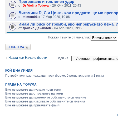
Прегряване и топлинен удар
от
Dr Violina Todeva
» 26 Юни 2011, 20:43
Витамини D, C и Цинк - кои продукти ще ми препо
от
mimeto96
» 17 Мар 2020, 10:06
Имам ли риск от тромби, ако непрекъснато лежа. 
от
Данаил.Данаилов
» 04 Апр 2020, 19:19
Покажи темите от миналия:
Публикувай нова
тема
Назад към Начало форум
Иди на:
КОЙ Е НА ЛИНИЯ
Потребители разглеждащи този форум: 0 регистрирани и 1 госта
ПРАВА НА ФОРУМА
Вие
не можете
да пускате нови теми
Вие
не можете
да отговаряте на теми
Вие
не можете
да променяте собственото си мнение
Вие
не можете
да изтривате собствените си мнения
Вие
не можете
да прикачвате файл
П