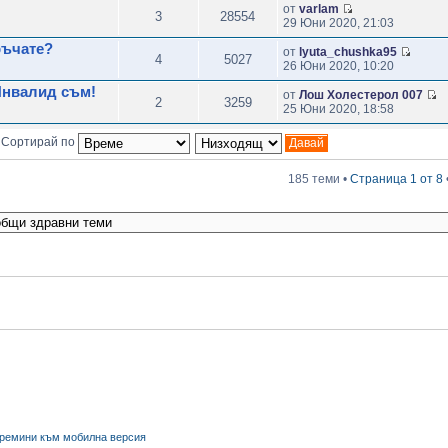
от
varlam
3
28554
29 Юни 2020, 21:03
ръчате?
от
lyuta_chushka95
4
5027
26 Юни 2020, 10:20
Инвалид съм!
от
Лош Холестерол 007
2
3259
25 Юни 2020, 18:58
Сортирай по
185 теми •
Страница
1
от
8
ремини към мобилна версия