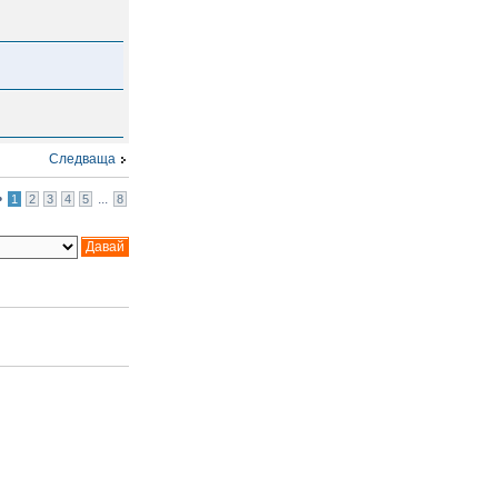
Следваща
•
...
1
2
3
4
5
8