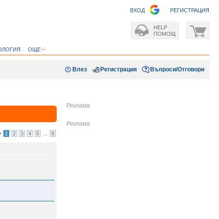
ВХОД
РЕГИСТРАЦИЯ
HELP
ПОМОЩ
ОЛОГИЯ
ОЩЕ
Влез
Регистрация
Въпроси/Отговори
•
...
1
2
3
4
5
8