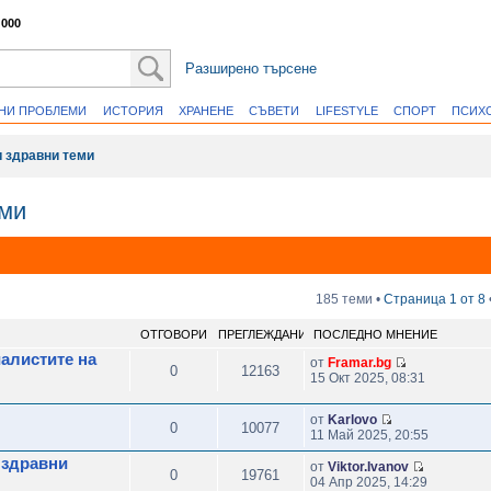
 000
Разширено търсене
ВНИ ПРОБЛЕМИ
ИСТОРИЯ
ХРАНЕНЕ
СЪВЕТИ
LIFESTYLE
СПОРТ
ПСИХ
и здравни теми
еми
185 теми •
Страница
1
от
8
ОТГОВОРИ
ПРЕГЛЕЖДАНИЯ
ПОСЛЕДНО МНЕНИЕ
иалистите на
от
Framar.bg
0
12163
15 Окт 2025, 08:31
от
Karlovo
0
10077
11 Май 2025, 20:55
 здравни
от
Viktor.Ivanov
0
19761
04 Апр 2025, 14:29