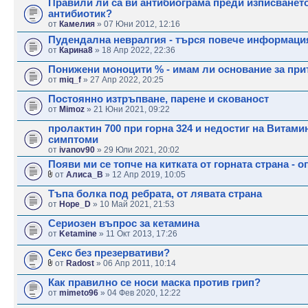
Правили ли са ви антибиограма преди изписването
антибиотик?
от
Камелия
» 07 Юни 2012, 12:16
Пудендална невралгия - търся повече информаци
от
Карина8
» 18 Апр 2022, 22:36
Понижени моноцити % - имам ли основание за при
от
miq_f
» 27 Апр 2022, 20:25
Постоянно изтръпване, парене и скованост
от
Mimoz
» 21 Юни 2021, 09:22
пролактин 700 при горна 324 и недостиг на Витами
симптоми
от
ivanov90
» 29 Юли 2021, 20:02
Появи ми се топче на китката от горната страна - о
от
Алиса_В
» 12 Апр 2019, 10:05
Тъпа болка под ребрата, от лявата страна
от
Hope_D
» 10 Май 2021, 21:53
Сериозен въпрос за кетамина
от
Ketamine
» 11 Окт 2013, 17:26
Секс без презервативи?
от
Radost
» 06 Апр 2011, 10:14
Как правилно се носи маска против грип?
от
mimeto96
» 04 Фев 2020, 12:22