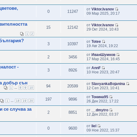
цветове,
от
Viktor.Ivanov
0
11247
09 Мар 2025, 20:17
твителността
от
Viktor.Ivanov
15
12142
29 Окт 2024, 10:43
1
2
 България?
от
Totee
3
10397
19 Авг 2024, 19:22
от
ИванШумков
2
3456
17 Мар 2024, 16:45
налост -
от
AnnF
3
8926
10 Ное 2023, 20:47
за добър сън
от
SlavyankaBojanina
94
20599
...
1
8
9
10
12 Сеп 2023, 10:41
от
Тонина95
197
9896
...
1
18
19
20
26 Дек 2022, 17:22
и се случва за
от
__dmytro
2
8851
12 Дек 2022, 03:37
от
liel
0
9600
09 Ное 2022, 15:37