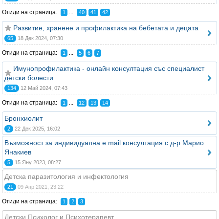
Отиди на страница:
...
1
40
41
42
Развитие, хранене и профилактика на бебетата и децата
65
18 Дек 2024, 07:30
Отиди на страница:
...
1
5
6
7
Имунопрофилактика - онлайн консултация със специалист
детски болести
134
12 Май 2024, 07:43
Отиди на страница:
...
1
12
13
14
Бронхиолит
2
22 Дек 2025, 16:02
Възможност за индивидуална e mail консултация с д-р Марио
Янакиев
5
15 Яну 2023, 08:27
Детска паразитология и инфектология
21
09 Апр 2021, 23:22
Отиди на страница:
1
2
3
Детски Психолог и Психотерапевт