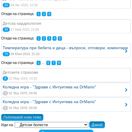
20
04 Авг 2020, 12:56
Отиди на страница:
1
2
3
Детска кардиология
44
27 Май 2020, 21:09
Отиди на страница:
1
2
3
4
5
Температура при бебета и деца - въпроси, отговори, коментари
75
04 Юни 2019, 21:20
Отиди на страница:
...
1
6
7
8
Детските страхове
8
22 Мар 2019, 14:20
Коледна игра - "Здрави с Интуитива на DrMario"
0
01 Яну 1970, 03:00
Коледна игра - "Здрави с Интуитива на DrMario"
0
01 Яну 1970, 03:00
Публикувай нова тема
Иди на: