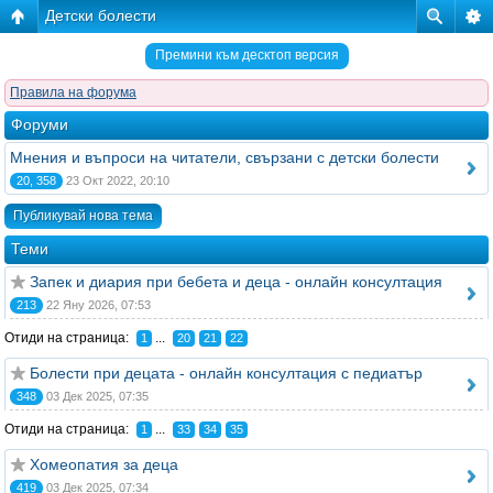
Детски болести
Премини към десктоп версия
Правила на форума
Форуми
Мнения и въпроси на читатели, свързани с детски болести
20, 358
23 Окт 2022, 20:10
Публикувай нова тема
Теми
Запек и диария при бебета и деца - онлайн консултация
213
22 Яну 2026, 07:53
Отиди на страница:
...
1
20
21
22
Болести при децата - онлайн консултация с педиатър
348
03 Дек 2025, 07:35
Отиди на страница:
...
1
33
34
35
Хомеопатия за деца
419
03 Дек 2025, 07:34