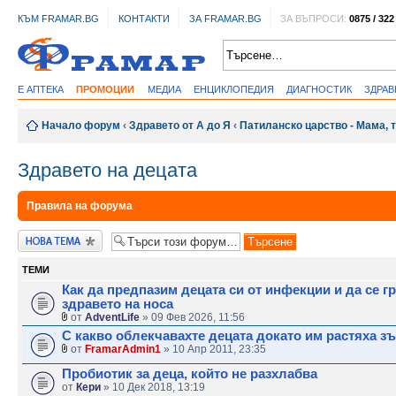
КЪМ FRAMAR.BG
КОНТАКТИ
ЗА FRAMAR.BG
ЗА ВЪПРОСИ:
0875 / 322
Е АПТЕКА
ПРОМОЦИИ
МЕДИА
ЕНЦИКЛОПЕДИЯ
ДИАГНОСТИК
ЗДРА
Начало форум
‹
Здравето от А до Я
‹
Патиланско царство - Мама, т
Здравето на децата
Правила на форума
Публикувай нова
тема
ТЕМИ
Как да предпазим децата си от инфекции и да се г
здравето на носа
от
AdventLife
» 09 Фев 2026, 11:56
С какво облекчавахте децата докато им растяха з
от
FramarAdmin1
» 10 Апр 2011, 23:35
Пробиотик за деца, който не разхлабва
от
Кери
» 10 Дек 2018, 13:19