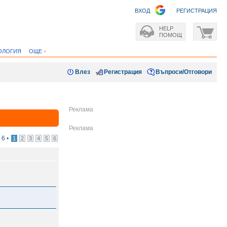
ВХОД
РЕГИСТРАЦИЯ
HELP
ПОМОЩ
ОЛОГИЯ
ОЩЕ
Влез
Регистрация
Въпроси/Отговори
т
6
•
1
2
3
4
5
6