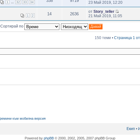
338
9719
...
1
32
33
34
23 Май 2019, 12:20
от
Story_teller
14
2636
1
2
21 Май 2019, 11:05
Сортирай по
150 теми •
Страница
1
о
ремини към мобилна версия
Екип
•
Powered by
phpBB
© 2000, 2002, 2005, 2007 phpBB Group