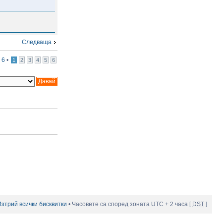
Следваща
т
6
•
1
2
3
4
5
6
Изтрий всички бисквитки
• Часовете са според зоната UTC + 2 часа [
DST
]