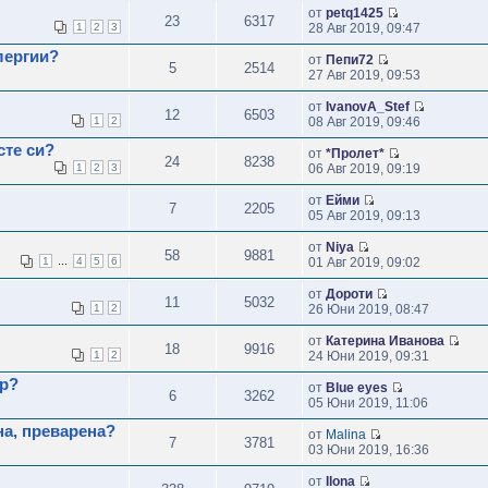
от
petq1425
23
6317
1
2
3
28 Авг 2019, 09:47
лергии?
от
Пепи72
5
2514
27 Авг 2019, 09:53
от
IvanovA_Stef
12
6503
1
2
08 Авг 2019, 09:46
сте си?
от
*Пролет*
24
8238
1
2
3
06 Авг 2019, 09:19
от
Ейми
7
2205
05 Авг 2019, 09:13
от
Niya
58
9881
...
1
4
5
6
01 Авг 2019, 09:02
от
Дороти
11
5032
1
2
26 Юни 2019, 08:47
от
Катерина Иванова
18
9916
1
2
24 Юни 2019, 09:31
ар?
от
Blue eyes
6
3262
05 Юни 2019, 11:06
на, преварена?
от
Malina
7
3781
03 Юни 2019, 16:36
от
Ilona