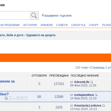
 000
Разширено търсене
ВНИ ПРОБЛЕМИ
ИСТОРИЯ
ХРАНЕНЕ
СЪВЕТИ
LIFESTYLE
СПОРТ
ПСИХ
ате, бебе и дете
‹
Здравето на децата
150 теми •
Страница
1
о
ОТГОВОРИ
ПРЕГЛЕЖДАНИЯ
ПОСЛЕДНО МНЕНИЕ
рижим за
от
AdventLife
0
137261
09 Фев 2026, 11:56
ъбки?
от
soniapandova
68
12589
...
1
5
6
7
14 Фев 2025, 12:10
от
Anastasiq Lenkova
3
2425
13 Ное 2024, 15:13