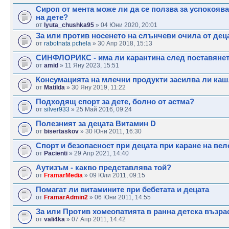
Сироп от мента може ли да се ползва за успокоява
на дете?
от
lyuta_chushka95
» 04 Юни 2020, 20:01
За или против носенето на слънчеви очила от дец
от
rabotnata pchela
» 30 Апр 2018, 15:13
СИНФЛОРИКС - има ли карантина след поставяне
от
amid
» 11 Яну 2023, 15:51
Консумацията на млечни продукти засилва ли ка
от
Matilda
» 30 Яну 2019, 11:22
Подходящ спорт за дете, болно от астма?
от
silver933
» 25 Май 2016, 09:24
Полезният за децата Витамин D
от
bisertaskov
» 30 Юни 2011, 16:30
Спорт и безопасност при децата при каране на ве
от
Pacienti
» 29 Апр 2021, 14:40
Аутизъм - какво представлява той?
от
FramarMedia
» 09 Юли 2011, 09:15
Помагат ли витамините при бебетата и децата
от
FramarAdmin2
» 06 Юни 2011, 14:55
За или Против хомеопатията в ранна детска възра
от
vali4ka
» 07 Апр 2011, 14:42