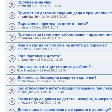
Пробиване на уши
от
tweety
» 21 Ное 2011, 14:35
Приемат ли детските градини деца с хранителни а
от
gabinka_80
» 18 Окт 2018, 10:00
Първи очен преглед на детето – кога?
от
lussy
» 09 Апр 2014, 11:49
Пренатест за генетични заболявания - правили ли 
от
fionnaa
» 06 Юли 2011, 11:16
Има ли как да се помогне на детето да порасне?
от
Anka
» 07 Апр 2017, 11:39
Кога проговаря детето?
от
Greenfly
» 21 Окт 2011, 11:20
Кога за пръв път детето ви се разболя?
от
ManiJani
» 02 Ное 2015, 17:54
Доколко са безвредни мокрите кърпички?
от
maminka
» 27 Юни 2014, 11:54
Как успокоявате детето преди посещение при лек
от
Mon_ton
» 18 Сеп 2018, 15:48
Каква вода да давам на детето - изворна, минерал
от
Надя!
» 28 Май 2019, 13:46
Достатъчна и качествена ли е храната в училище?