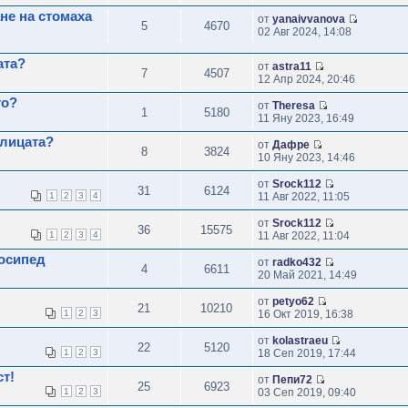
не на стомаха
от
yanaivvanova
5
4670
02 Авг 2024, 14:08
ата?
от
astra11
7
4507
12 Апр 2024, 20:46
то?
от
Theresa
1
5180
11 Яну 2023, 16:49
шлицата?
от
Дафре
8
3824
10 Яну 2023, 14:46
от
Srock112
31
6124
1
2
3
4
11 Авг 2022, 11:05
от
Srock112
36
15575
1
2
3
4
11 Авг 2022, 11:04
лосипед
от
radko432
4
6611
20 Май 2021, 14:49
от
petyo62
21
10210
1
2
3
16 Окт 2019, 16:38
от
kolastraeu
22
5120
1
2
3
18 Сеп 2019, 17:44
ст!
от
Пепи72
25
6923
1
2
3
03 Сеп 2019, 09:40