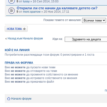
от
lussy
» 16 Сеп 2014, 15:03
Открили ли сте начин да калявате детето си?
от
moni.sparrow
» 20 Ное 2014, 17:11
Покажи темите от миналия:
Публикувай нова
тема
Назад към Начало форум
Иди на:
КОЙ Е НА ЛИНИЯ
Потребители разглеждащи този форум: 0 регистрирани и 1 госта
ПРАВА НА ФОРУМА
Вие
не можете
да пускате нови теми
Вие
не можете
да отговаряте на теми
Вие
не можете
да променяте собственото си мнение
Вие
не можете
да изтривате собствените си мнения
Вие
не можете
да прикачвате файл
П
Начало форум