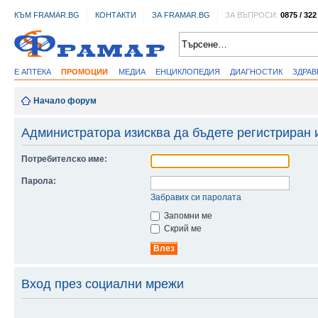
КЪМ FRAMAR.BG
КОНТАКТИ
ЗА FRAMAR.BG
ЗА ВЪПРОСИ:
0875 / 322
Е АПТЕКА
ПРОМОЦИИ
МЕДИА
ЕНЦИКЛОПЕДИЯ
ДИАГНОСТИК
ЗДРА
Начало форум
Администратора изисква да бъдете регистриран 
Потребителско име:
Парола:
Забравих си паролата
Запомни ме
Скрий ме
Вход през социални мрежи