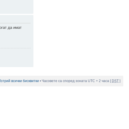
огат да имат
Изтрий всички бисквитки
• Часовете са според зоната UTC + 2 часа [
DST
]