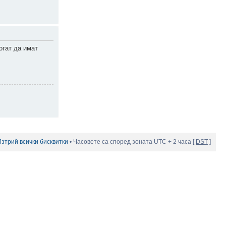
огат да имат
Изтрий всички бисквитки
• Часовете са според зоната UTC + 2 часа [
DST
]