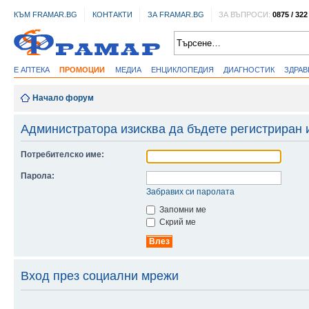
КЪМ FRAMAR.BG
КОНТАКТИ
ЗА FRAMAR.BG
ЗА ВЪПРОСИ:
0875 / 322
Е АПТЕКА
ПРОМОЦИИ
МЕДИА
ЕНЦИКЛОПЕДИЯ
ДИАГНОСТИК
ЗДРА
Начало форум
Администратора изисква да бъдете регистриран 
Потребителско име:
Парола:
Забравих си паролата
Запомни ме
Скрий ме
Вход през социални мрежи