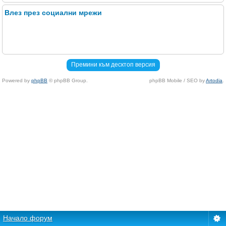
Влез през социални мрежи
Премини към десктоп версия
Powered by
phpBB
© phpBB Group.
phpBB Mobile / SEO by
Artodia
.
Начало форум