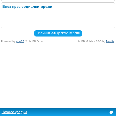
Влез през социални мрежи
Премини към десктоп версия
Powered by
phpBB
© phpBB Group.
phpBB Mobile / SEO by
Artodia
.
Начало форум