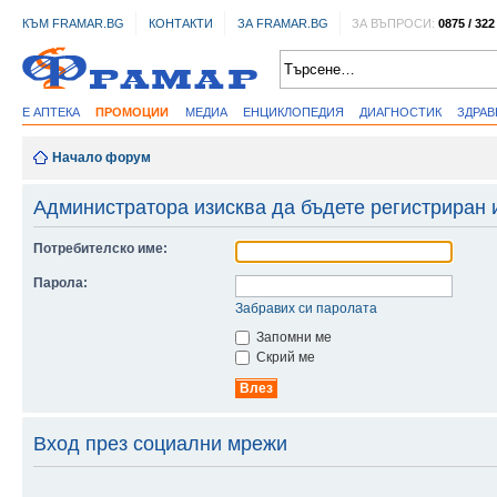
КЪМ FRAMAR.BG
КОНТАКТИ
ЗА FRAMAR.BG
ЗА ВЪПРОСИ:
0875 / 322
Е АПТЕКА
ПРОМОЦИИ
МЕДИА
ЕНЦИКЛОПЕДИЯ
ДИАГНОСТИК
ЗДРА
Начало форум
Администратора изисква да бъдете регистриран 
Потребителско име:
Парола:
Забравих си паролата
Запомни ме
Скрий ме
Вход през социални мрежи