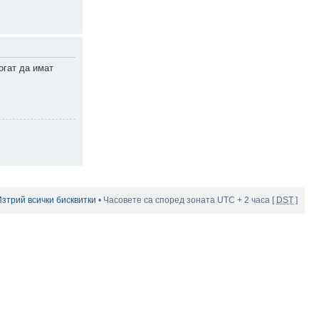
огат да имат
Изтрий всички бисквитки
• Часовете са според зоната UTC + 2 часа [
DST
]