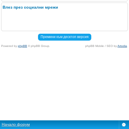
Влез през социални мрежи
Премини към десктоп версия
Powered by
phpBB
© phpBB Group.
phpBB Mobile / SEO by
Artodia
.
Начало форум