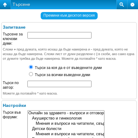
Търсене
Премини към десктоп версия
Запитване
Търсене за
ключови
думи:
Сложи
+
пред думата, която искаш да бъде намерена и
-
пред думата, която не
искаш да бъде намерена. Сложи лист от думи разделени с
|
в скоби, ако само една
от думите трябва да бъде намерена. Можете да ползвайте * като маска.
Търси за коя да е от въведените думи
Търси за всички въведени думи
Търси по
автор:
Можете да ползвайте * като маска.
Настройки
Търси във
форуми: