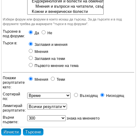
Избери форум или форуми в които искаш да търсиш. За да търсите и в под
форумите трябва да маркирате "търси в под форуми".
Търсене в
Да
Не
под форуми:
Търси в:
Заглавия и мнения
Мнения
Заглавия на теми
Първото мнение на тема
Покажи
Мнения
Теми
резултатите
като:
Сортирай
Възходящ
Низходящ
по:
Лимитирай
резултатите:
Върни
знака на мнението
първите: