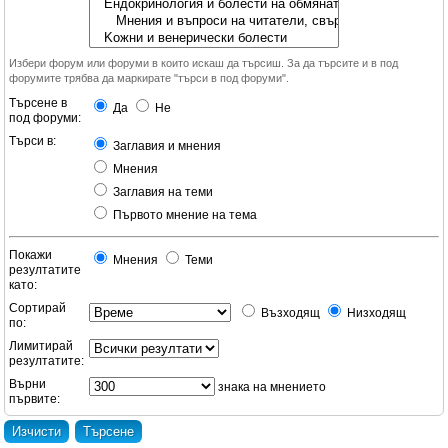
Избери форум или форуми в които искаш да търсиш. За да търсите и в под
форумите трябва да маркирате "търси в под форуми".
Търсене в
Да
Не
под форуми:
Търси в:
Заглавия и мнения
Мнения
Заглавия на теми
Първото мнение на тема
Покажи
Мнения
Теми
резултатите
като:
Сортирай
Възходящ
Низходящ
по:
Лимитирай
резултатите:
Върни
знака на мнението
първите: