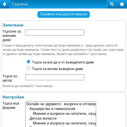
Търсене
Премини към десктоп версия
Запитване
Търсене за
ключови
думи:
Сложи
+
пред думата, която искаш да бъде намерена и
-
пред думата, която не
искаш да бъде намерена. Сложи лист от думи разделени с
|
в скоби, ако само една
от думите трябва да бъде намерена. Можете да ползвайте * като маска.
Търси за коя да е от въведените думи
Търси за всички въведени думи
Търси по
автор:
Можете да ползвайте * като маска.
Настройки
Търси във
форуми: