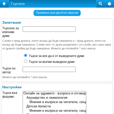
Търсене
Премини към десктоп версия
Запитване
Търсене за
ключови
думи:
Сложи
+
пред думата, която искаш да бъде намерена и
-
пред думата, която не
искаш да бъде намерена. Сложи лист от думи разделени с
|
в скоби, ако само една
от думите трябва да бъде намерена. Можете да ползвайте * като маска.
Търси за коя да е от въведените думи
Търси за всички въведени думи
Търси по
автор:
Можете да ползвайте * като маска.
Настройки
Търси във
форуми: