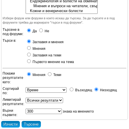
Избери форум или форуми в които искаш да търсиш. За да търсите и в под
форумите трябва да маркирате "търси в под форуми".
Търсене в
Да
Не
под форуми:
Търси в:
Заглавия и мнения
Мнения
Заглавия на теми
Първото мнение на тема
Покажи
Мнения
Теми
резултатите
като:
Сортирай
Възходящ
Низходящ
по:
Лимитирай
резултатите:
Върни
знака на мнението
първите: