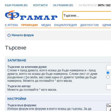
КЪМ FRAMAR.BG
КОНТАКТИ
ЗА FRAMAR.BG
ЗА ВЪПРОСИ:
0875 / 322
Е АПТЕКА
ПРОМОЦИИ
МЕДИА
ЕНЦИКЛОПЕДИЯ
ДИАГНОСТИК
ЗДРА
Начало форум
Търсене
ЗАПИТВАНЕ
Търсене за ключови думи:
Сложи
+
пред думата, която искаш да бъде намерена и
-
пред
думата, която не искаш да бъде намерена. Сложи лист от думи
разделени с
|
в скоби, ако само една от думите трябва да бъде
намерена. Можете да ползвайте * като маска.
Търси по автор:
Можете да ползвайте * като маска.
НАСТРОЙКИ
Търси във форуми:
Избери форум или форуми в които искаш да търсиш. За да