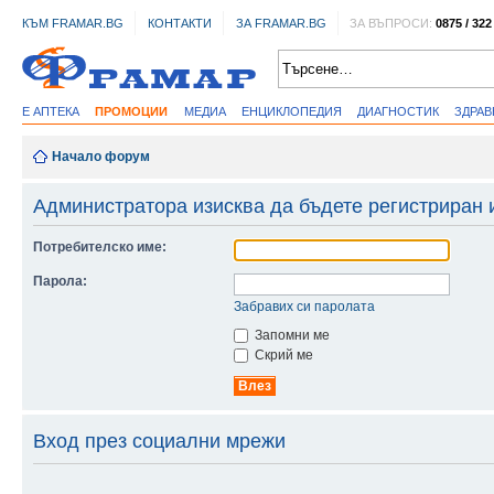
КЪМ FRAMAR.BG
КОНТАКТИ
ЗА FRAMAR.BG
ЗА ВЪПРОСИ:
0875 / 322
Е АПТЕКА
ПРОМОЦИИ
МЕДИА
ЕНЦИКЛОПЕДИЯ
ДИАГНОСТИК
ЗДРА
Начало форум
Администратора изисква да бъдете регистриран и
Потребителско име:
Парола:
Забравих си паролата
Запомни ме
Скрий ме
Вход през социални мрежи