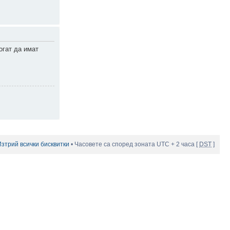
огат да имат
Изтрий всички бисквитки
• Часовете са според зоната UTC + 2 часа [
DST
]