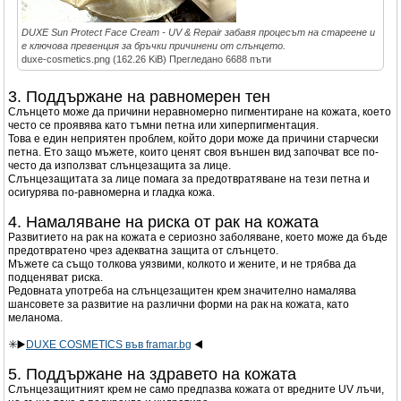
DUXE Sun Protect Face Cream - UV & Repair забавя процесът на стареене и
е ключова превенция за бръчки причинени от слънцето.
duxe-cosmetics.png (162.26 KiB) Прегледано 6688 пъти
3. Поддържане на равномерен тен
Слънцето може да причини неравномерно пигментиране на кожата, което
често се проявява като тъмни петна или хиперпигментация.
Това е един неприятен проблем, който дори може да причини старчески
петна. Ето защо мъжете, които ценят своя външен вид започват все по-
често да използват слънцезащита за лице.
Слънцезащитата за лице помага за предотвратяване на тези петна и
осигурява по-равномерна и гладка кожа.
4. Намаляване на риска от рак на кожата
Развитието на рак на кожата е сериозно заболяване, което може да бъде
предотвратено чрез адекватна защита от слънцето.
Мъжете са също толкова уязвими, колкото и жените, и не трябва да
подценяват риска.
Редовната употреба на слънцезащитен крем значително намалява
шансовете за развитие на различни форми на рак на кожата, като
меланома.
✳️▶️
DUXE COSMETICS във framar.bg
◀️
5. Поддържане на здравето на кожата
Слънцезащитният крем не само предпазва кожата от вредните UV лъчи,