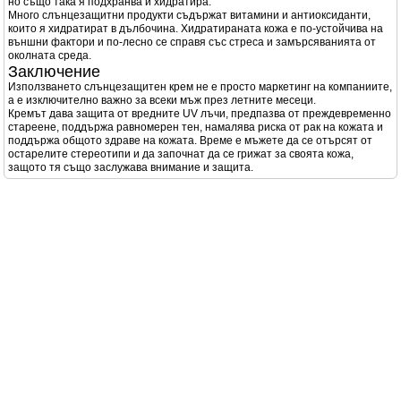
но също така я подхранва и хидратира.
Много слънцезащитни продукти съдържат витамини и антиоксиданти,
които я хидратират в дълбочина. Хидратираната кожа е по-устойчива на
външни фактори и по-лесно се справя със стреса и замърсяванията от
околната среда.
Заключение
Използването слънцезащитен крем не е просто маркетинг на компаниите,
а е изключително важно за всеки мъж през летните месеци.
Кремът дава защита от вредните UV лъчи, предпазва от преждевременно
стареене, поддържа равномерен тен, намалява риска от рак на кожата и
поддържа общото здраве на кожата. Време е мъжете да се отърсят от
остарелите стереотипи и да започнат да се грижат за своята кожа,
защото тя също заслужава внимание и защита.