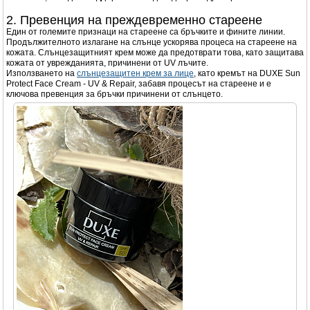
2. Превенция на преждевременно стареене
Един от големите признаци на стареене са бръчките и фините линии.
Продължителното излагане на слънце ускорява процеса на стареене на
кожата. Слънцезащитният крем може да предотврати това, като защитава
кожата от уврежданията, причинени от UV лъчите.
Използването на
слънцезащитен крем за лице
, като кремът на DUXE Sun
Protect Face Cream - UV & Repair, забавя процесът на стареене и е
ключова превенция за бръчки причинени от слънцето.