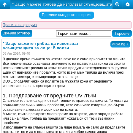
* Защо мъжете трябва да използват слънцезащита за лице: 5
Премини към десктоп версия
Правила на форума
Добави отговор
* Защо мъжете трябва да използват
↓
duxe.bg
слънцезащита за лице: 5 ползи
08 Авг 2024, 09:40
В днешно време грижата за кожата вече не е само приоритет за жените.
Все повече мъже осъзнават значението на правилната грижа за своята
кожа и включват различни козметични продукти в ежедневната си рутина.
Един от най-важните продукти, който всеки мъж трябва да включи през
летните месеци, е слънцезащитата за лице.
DUXE споделят какви са ползите за мъжката кожа от редовното
използване на слънцезащитен крем.
1. Предпазване от вредните UV лъчи
Слънчевите лъчи са едни от най-големите врагове на кожата. Те могат да
причинят различни кожни проблеми, като слънчево изгаряне, по-бързо
остаряване на кожата и дори рак на кожата.
Мъжете, които прекарват много време на открито, дали заради работа
или са на плаж, трябва да предпазят кожата си от тези възможни
проблеми.
Използването на слънцезащита за лице помага не само да предпазите
кожата си, но и да я поддържате млада и добре хидратирана.