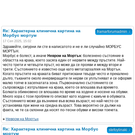
Re: Характерна клинична картина на
↓
framarforumadmin
Морбус мортум
17 Сеп 2025, 15:02
Здравейте, сигурни ли сте в написатото и не е ли случайно МОРБУС
МОРТЪН.
Морбус е болест, а иначе
Невром на Мортън
: болезнено състояние в
областта на крака, което засяга един от нервите между пръстите. Най-
често трети и четвърти пръст, но може да се прояви и между втори и
трети. Състоянието е известно още като метатарзалгия на Мортън.
Когато пръстите на краката биват притискани твърде често и прекалено
дълго, тъканите около инервиращите ги нерви се уплътняват и се оформя
малко топче в засегнатата зона. Първоначално състоянието се
съпровожда с изтръпване на крака, което се влошава във времето.
Болката обикновено се влошава по време на ходене и носене на обувки.
Много хора с този проблем го описват като ходене с камъче в обувката.
Състоянието може да възникне във всяка възраст, но най-често се
установява при жени на средна възраст. Това вероятно се дължи на
факта, че те са склонни да носят по-тесни обувки и високи токчета.
»
Невром на Мортън
Re: Характерна клинична картина на Морбус
↓
stefoylinaki
мортум