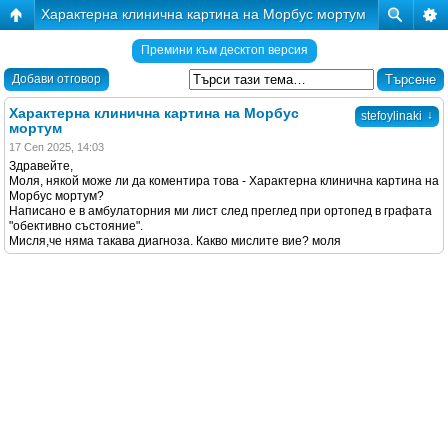
Характерна клинична картина на Морбус мортум
Премини към десктоп версия
Добави отговор
Характерна клинична картина на Морбус
↓
stefoylinaki
мортум
17 Сеп 2025, 14:03
Здравейте,
Моля, някой може ли да коментира това - Характерна клинична картина на
Морбус мортум?
Написано е в амбулаторния ми лист след преглед при ортопед в графата
"обективно състояние".
Мисля,че няма такава диагноза. Какво мислите вие? моля