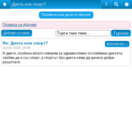
Диета или спорт?
#
Премини към десктоп версия
Правила на форума
Добави отговор
Re: Диета или спорт?
↓
Ibchoibcho
16 Окт 2024, 16:06
И двете, особено когато говорим за здравословно отслабване диетата
трябва да е със спорт, а спортът без диета няма да донесе добри
резултати