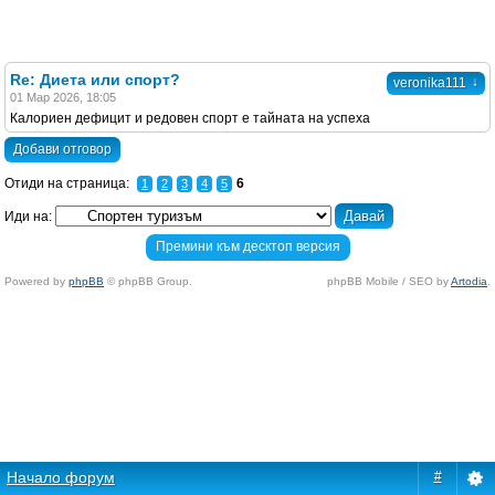
Re: Диета или спорт?
↓
veronika111
01 Мар 2026, 18:05
Калориен дефицит и редовен спорт е тайната на успеха
Добави отговор
Отиди на страница:
6
1
2
3
4
5
Иди на:
Премини към десктоп версия
Powered by
phpBB
© phpBB Group.
phpBB Mobile / SEO by
Artodia
.
Начало форум
#