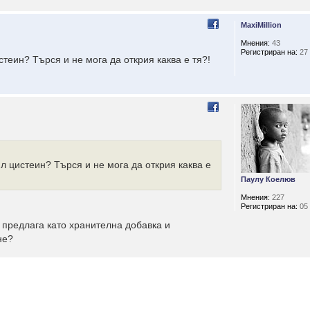
MaxiMillion
Мнения:
43
Регистриран на:
27 
теин? Търся и не мога да открия каква е тя?!
л цистеин? Търся и не мога да открия каква е
Паулу Коелюв
Мнения:
227
Регистриран на:
05 
 предлага като хранителна добавка и
не?