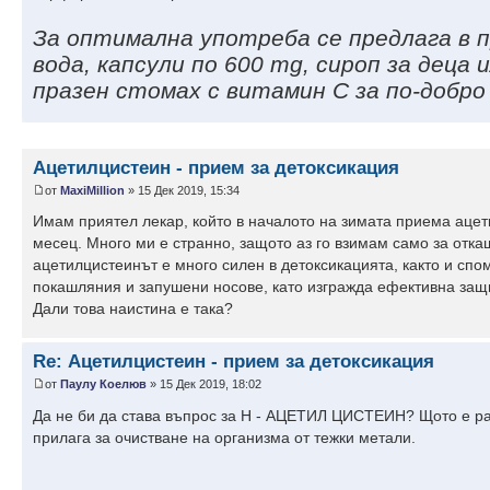
За оптимална употреба се предлага в п
вода, капсули по 600 mg, сироп за деца 
празен стомах с витамин C за по-добро
Ацетилцистеин - прием за детоксикация
от
MaxiMillion
» 15 Дек 2019, 15:34
Имам приятел лекар, който в началото на зимата приема ацет
месец. Много ми е странно, защото аз го взимам само за отка
ацетилцистеинът е много силен в детоксикацията, както и спо
покашляния и запушени носове, като изгражда ефективна защ
Дали това наистина е така?
Re: Ацетилцистеин - прием за детоксикация
от
Паулу Коелюв
» 15 Дек 2019, 18:02
Да не би да става въпрос за Н - АЦЕТИЛ ЦИСТЕИН? Щото е раз
прилага за очистване на организма от тежки метали.