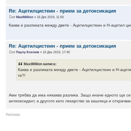
Re: Ацетилцистеин - прием за детоксикация
от
MaxiMillion
» 16 Дек 2019, 11:50
Каква е разликата между двете - Ацетилцистеин и Н-ацетил цис
Re: Ацетилцистеин - прием за детоксикация
от
Паулу Коелюв
» 16 Дек 2019, 17:40
MaxiMillion написа:
Каква е разликата между двете - Ацетилцистеин и Н-ацети
тя?!
Ами трябва да има някаква разлика. Защо иначе едното ще се
антиоксидант, а другото като лекарство за кашлица и отхрачва