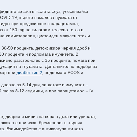
идните връзки в гъстата слуз, улеснявайки
COVID-19, където намалява нуждата от
тидот при предозиране с парацетамол,
а от 150 mg на килограм телесно тегло в
 на химиотерапия, цистоиден макулен оток и
с 30-50 процента, детоксикира черния дроб и
30 процента и подпомага имунитета. В
сивно разстройство с 35 процента, помага при
одулация на глутамата. Допълнително подобрява
ахар при
диабет тип 2
, подпомага PCOS и
 дневно за 5-14 дни, за детокс и имунитет –
0 mg за 8-12 седмици, а при парацетамол – IV
е, диария и мирис на сяра в дъха или урината,
оказан е при язва, бременност в първия
та. Взаимодейства с антикоагуланти като