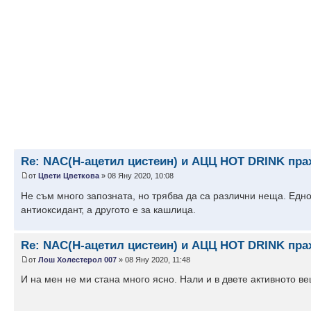
Re: NAC(Н-ацетил цистеин) и АЦЦ HOT DRINK прах
от
Цвети Цветкова
» 08 Яну 2020, 10:08
Не съм много запозната, но трябва да са различни неща. Едно
антиоксидант, а другото е за кашлица.
Re: NAC(Н-ацетил цистеин) и АЦЦ HOT DRINK прах
от
Лош Холестерол 007
» 08 Яну 2020, 11:48
И на мен не ми стана много ясно. Нали и в двете активното в