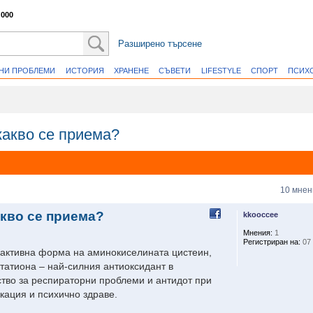
 000
Разширено търсене
ВНИ ПРОБЛЕМИ
ИСТОРИЯ
ХРАНЕНЕ
СЪВЕТИ
LIFESTYLE
СПОРТ
ПСИХ
какво се приема?
10 мнен
акво се приема?
kkooccee
Мнения:
1
Регистриран на:
07 
 активна форма на аминокиселината цистеин,
утатиона – най-силния антиоксидант в
рство за респираторни проблеми и антидот при
кация и психично здраве.