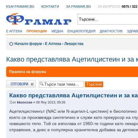
КЪМ FRAMAR.BG
КОНТАКТИ
ЗА FRAMAR.BG
ЗА ВЪПРОСИ:
0875 / 322
Е АПТЕКА
ПРОМОЦИИ
МЕДИА
ЕНЦИКЛОПЕДИЯ
ДИАГНОСТИК
ЗДРА
Начало форум
‹
Е Аптека
‹
Лекарства
Какво представлява Ацетилцистеин и за 
Правила на форума
Добави отговор
Какво представлява Ацетилцистеин и за к
от
kkooccee
» 08 Яну 2013, 09:26
Ацетилцистеинът (NAC или N-ацетил-L-цистеин) е биологично
която се произвежда синтетично и служи като прекурсор на гл
човешкото тяло. Той се използва от 1960-те години като лека
отравяния, а днес е популярна хранителна добавка за детокси