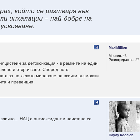
рах, който се разтваря във
или инхалации – най-добре на
 усвояване.
MaxiMillion
Мнения:
43
Регистриран на:
27 
илцистеин за детоксикация - в рамките на един
шляне и отхрачване. Според него,
мага за по-лекото минаване на всички възможни
ита и превенция.
лично... НАЦ е антиоксидант и наистина се
Паулу Коелюв