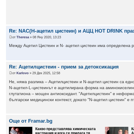
Re: NAC(Н-ацетил цистеин) и АЦЦ HOT DRINK прах
от
Theresa
» 08 Яну 2020, 13:23
Между Ацетил Цистеин и N- ацетил цистеин има определена ра
Re: Ацетилцистеин - прием за детоксикация
от
Karlovo
» 29 Дек 2025, 12:58
Не, няма разлика – Ацетилцистеин и N-ацетил цистеин са едно
N-ацетил-L-цистеинът е ацетилирана форма на аминокиселина
глутатиона – мощен антиоксидант. "Ацетилцистеин" е неформа
български медицински контекст, докато "N-ацетил цистеин" е 
Още от Framar.bg
Какво представлява химическата
К
кастрация и кога се прилага тя
А