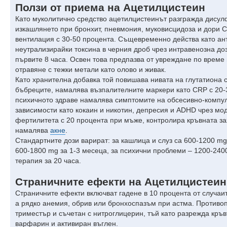
Ползи от приема на Ацетилцистеин
​Като муколитично средство ацетилцистеинът разгражда дисулф
изкашлянето при бронхит, пневмония, муковисцидоза и дори 
вентилация с 30-50 процента. Същевременно действа като ан
неутрализирайки токсина в черния дроб чрез интравенозна доз
първите 8 часа. Освен това предпазва от увреждане по време
отравяне с тежки метали като олово и живак.
​Като хранителна добавка той повишава нивата на глутатиона 
бъбреците, намалява възпалителните маркери като CRP с 20-
психичното здраве намалява симптомите на обсесивно-компул
зависимости като кокаин и никотин, депресия и ADHD чрез м
фертилитета с 20 процента при мъже, контролира кръвната з
намалява
акне
.
​Стандартните дози варират: за кашлица и слуз са 600-1200 mg
600-1800 mg за 1-3 месеца, за психични проблеми – 1200-240
терапия за 20 часа.
Страничните ефекти на Ацетилцистеин
Страничните ефекти включват гадене в 10 процента от случаит
а рядко анемия, обрив или бронхоспазъм при астма. Противоп
триместър и съчетан с нитроглицерин, тъй като разрежда кръв
варфарин и активиран въглен.