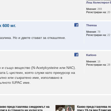
Лош Холестерол 
Мнения:
269
Регистриран на:
20 
 600 мг.
Theresa
Мнения:
78
Регистриран на:
22 
злика. Но и двете стават за откашляне.
Karlovo
Мнения:
16
Регистриран на:
28 
 и също вещество (N-Acetylcysteine или NAC).
та L-цистеин, която служи като прекурсор на
лно или съкратено име, използвано в
пълното IUPAC име.
акво представлява синдромът на
Какво представлява п
лиса в страната на чудесата
през 19-ти век Еликсир