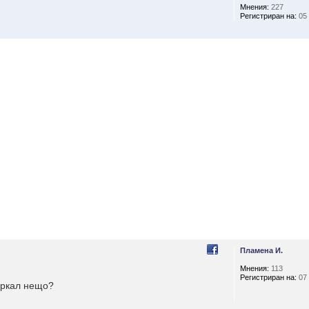
Мнения:
227
Регистриран на:
05 
Пламена И.
Мнения:
113
Регистриран на:
07 
бъркал нещо?