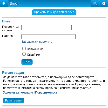
Влез
Премини към десктоп версия
Влез
Потребител
ско име:
Парола:
Забравих си паролата
Запомни ме
Скрий ме
Регистрация
За да влизате като потребител, е необходимо да се регистрирате.
Регистрирането отнема няколко минути, но регистрираните потребители
могат да имат допълнителни права и възможности. Преди да влезете,
прочетете внимателно всички правила и изисквания за участие.
Условия за ползване
|
Поверителност
Регистрация