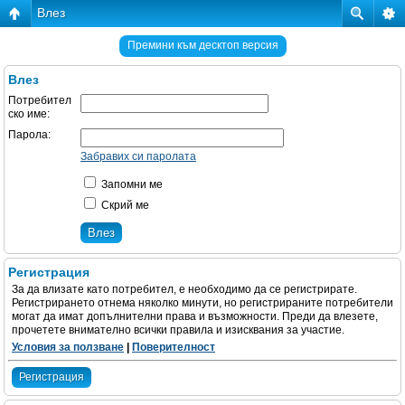
Влез
Премини към десктоп версия
Влез
Потребител
ско име:
Парола:
Забравих си паролата
Запомни ме
Скрий ме
Регистрация
За да влизате като потребител, е необходимо да се регистрирате.
Регистрирането отнема няколко минути, но регистрираните потребители
могат да имат допълнителни права и възможности. Преди да влезете,
прочетете внимателно всички правила и изисквания за участие.
Условия за ползване
|
Поверителност
Регистрация