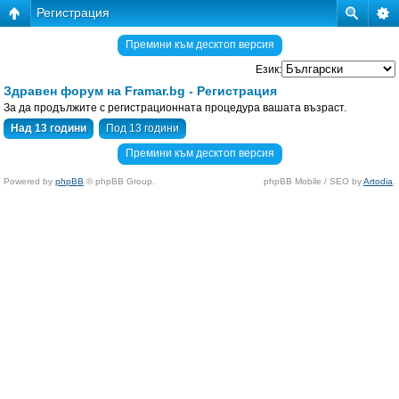
Регистрация
Премини към десктоп версия
Език:
Здравен форум на Framar.bg - Регистрация
За да продължите с регистрационната процедура вашата възраст.
Над 13 години
Под 13 години
Премини към десктоп версия
Powered by
phpBB
© phpBB Group.
phpBB Mobile / SEO by
Artodia
.