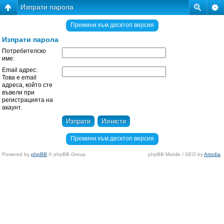
Изпрати парола
Премини към десктоп версия
Изпрати парола
Потребителско
име:
Email адрес:
Това е email
адреса, който сте
въвели при
регистрацията на
акаунт.
Премини към десктоп версия
Powered by
phpBB
© phpBB Group.
phpBB Mobile / SEO by
Artodia
.