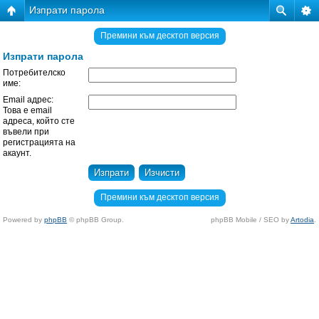
Изпрати парола
Премини към десктоп версия
Изпрати парола
Потребителско
име:
Email адрес:
Това е email
адреса, който сте
въвели при
регистрацията на
акаунт.
Премини към десктоп версия
Powered by
phpBB
© phpBB Group.
phpBB Mobile / SEO by
Artodia
.