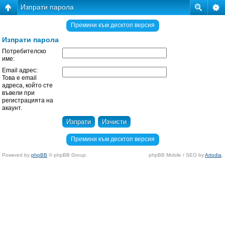
Изпрати парола
Премини към десктоп версия
Изпрати парола
Потребителско
име:
Email адрес:
Това е email
адреса, който сте
въвели при
регистрацията на
акаунт.
Премини към десктоп версия
Powered by
phpBB
© phpBB Group.
phpBB Mobile / SEO by
Artodia
.