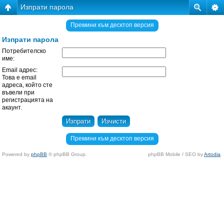
Изпрати парола
Премини към десктоп версия
Изпрати парола
Потребителско
име:
Email адрес:
Това е email
адреса, който сте
въвели при
регистрацията на
акаунт.
Премини към десктоп версия
Powered by
phpBB
© phpBB Group.
phpBB Mobile / SEO by
Artodia
.