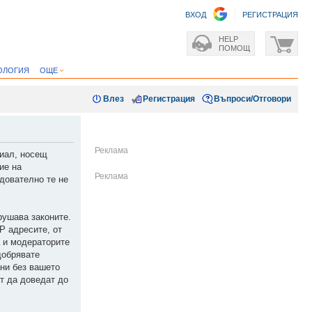
ВХОД
РЕГИСТРАЦИЯ
HELP
ПОМОЩ
ОЛОГИЯ
ОЩЕ
Влез
Регистрация
Въпроси/Отговори
риал, носещ
ие на
едователно те не
рушава законите.
P адресите, от
а и модераторите
добрявате
ани без вашето
ат да доведат до