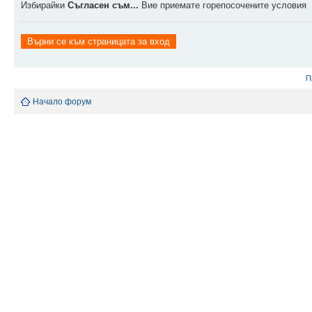
Избирайки
Съгласен съм...
Вие приемате горепосочените условия
Върни се към страницата за вход
П
Начало форум