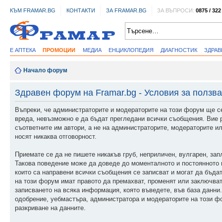
КЪМ FRAMAR.BG
КОНТАКТИ
ЗА FRAMAR.BG
ЗА ВЪПРОСИ:
0875 / 322
Е АПТЕКА
ПРОМОЦИИ
МЕДИА
ЕНЦИКЛОПЕДИЯ
ДИАГНОСТИК
ЗДРА
Начало форум
Здравен форум на Framar.bg - Условия за ползв
Въпреки, че администраторите и модераторите на този форум ще с
вреда, невъзможно е да бъдат прегледани всички съобщения. Вие 
съответните им автори, а не на администраторите, модераторите ил
носят никаква отговорност.
Приемате се да не пишете никакъв груб, неприличен, вулгарен, за
Такова поведение може да доведе до моменталното и постоянното в
които са направени всички съобщения се записват и могат да бъда
на този форум имат правото да премахват, променят или заключват
записването на всяка информация, която въведете, във база данни
одобрение, уебмастъра, администратора и модераторите на този фор
разкриване на данните.