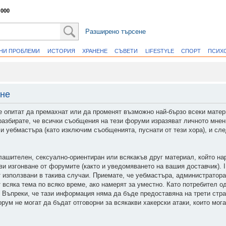
 000
Разширено търсене
ВНИ ПРОБЛЕМИ
ИСТОРИЯ
ХРАНЕНЕ
СЪВЕТИ
LIFESTYLE
СПОРТ
ПСИХ
ане
е опитат да премахнат или да променят възможно най-бързо всеки мате
разбирате, че всички съобщения на тези форуми изразяват личното мнен
и уебмастъра (като изключим съобщенията, пуснати от тези хора), и сл
плашителен, сексуално-ориентиран или всякакъв друг материал, който на
и изгонване от форумите (както и уведомяването на вашия доставчик). I
т използвани в такива случаи. Приемате, че уебмастъра, администратор
 всяка тема по всяко време, ако намерят за уместно. Като потребител о
. Въпреки, че тази информация няма да бъде предоставяна на трети стр
ум не могат да бъдат отговорни за всякакви хакерски атаки, които мог