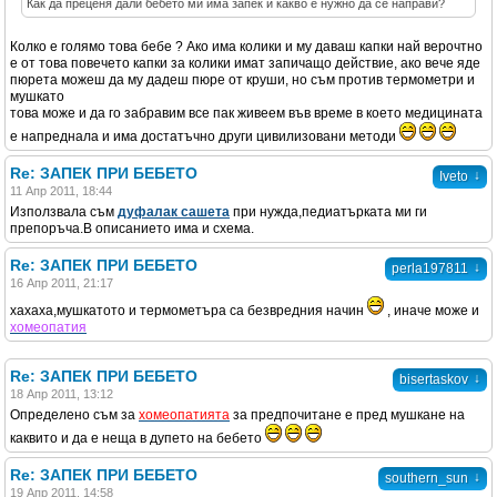
Как да преценя дали бебето ми има запек и какво е нужно да се направи?
Колко е голямо това бебе ? Ако има колики и му даваш капки най верочтно
е от това повечето капки за колики имат запичащо действие, ако вече яде
пюрета можеш да му дадеш пюре от круши, но съм против термометри и
мушкато
това може и да го забравим все пак живеем във време в което медицината
е напреднала и има достатъчно други цивилизовани методи
Re: ЗАПЕК ПРИ БЕБЕТО
↓
Iveto
11 Апр 2011, 18:44
Използвала съм
дуфалак сашета
при нужда,педиатърката ми ги
препоръча.В описанието има и схема.
Re: ЗАПЕК ПРИ БЕБЕТО
↓
perla197811
16 Апр 2011, 21:17
хахаха,мушкатото и термометъра са безвредния начин
, иначе може и
хомеопатия
Re: ЗАПЕК ПРИ БЕБЕТО
↓
bisertaskov
18 Апр 2011, 13:12
Определено съм за
хомеопатията
за предпочитане е пред мушкане на
каквито и да е неща в дупето на бебето
Re: ЗАПЕК ПРИ БЕБЕТО
↓
southern_sun
19 Апр 2011, 14:58