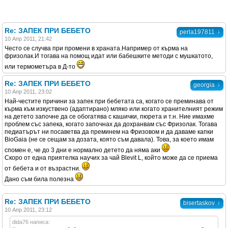
Re: ЗАПЕК ПРИ БЕБЕТО
↓
perla197811
10 Апр 2011, 21:42
Често се случва при промени в храната.Например от кърма на
фризолак.И тогава на помощ идат или бабешките методи с мушкатото,
или термометъра в Д-то
Re: ЗАПЕК ПРИ БЕБЕТО
↓
georgia
10 Апр 2011, 23:02
Най-честите причини за запек при бебетата са, когато се преминава от
кърма към изкуствено (адаптирано) мляко или когато хранителният режим
на детето започне да се обогатява с кашички, пюрета и т.н. Ние имахме
проблем със запека, когато започнах да дохранвам със Фризолак. Тогава
педиатърът ни посаветва да преминем на Фризовом и да даваме капки
BioGaia (не се сещам за дозата, която съм давала). Това, за което имам
спомен е, че до 3 дни е нормално детето да няма аки
Скоро от една приятелка научих за чай Blevit L, който може да се приема
от бебета и от възрастни.
Дано съм била полезна
Re: ЗАПЕК ПРИ БЕБЕТО
↓
bisertaskov
10 Апр 2011, 23:12
dida76 написа: