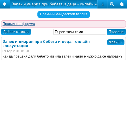
Запек и диария при бебета и деца - онлайн консултация
#
Премини към десктоп версия
Правила на форума
Добави отговор
Запек и диария при бебета и деца - онлайн
↓
dida76
консултация
09 Апр 2011, 01:20
Как да преценя дали бебето ми има запек и какво е нужно да се направи?