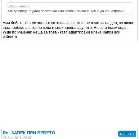
dida76 написа:
Как да преценя дали бебето ми има запек и какво е нужно да се направи?
Ами бебето ти има запек когато не се изака поне веднъж на ден, аз лично
съм пробвала с топла вода и спринцовка в дупето. Но сега имам къде,
къде по хуманни неща за това - като адаптирани млека, капки или
чайчета.
Re: ЗАПЕК ПРИ БЕБЕТО
↓
radina
25 Апр 2011, 22:37