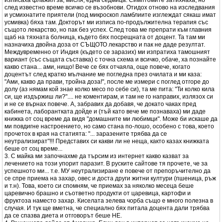
изписаха флажил за, мисля, една седмица. Симптомите затихнаха, но
след известно време всичко се възобнови. Отидох отново на изследвания
и усмихнатите приятели (под микроскоп ламблиите изглеждат сякаш имат
усмивка) бяха там. Докторът ми изписа по-продължителна терапия със
същото лекарство, но пак без успех. След това ме препрати към главния
щаб на тяхната болница, където бях посрещната от доцент. Та там ми
назначиха двойна доза от СЪЩОТО лекарство и пак не даде резултат.
Междувременно от Индия (където се заразих) ми изпратиха тамошният
вариант (със същата съставка) с точна схема и всичко, обаче, ха познайте
какво стана... ами, нищо! Вече се бях отчаяла, още повече, когато
доцентът след кратко мълчание ме погледна през очилата и ми каза:
"Ами, какво да прави, тройна доза!", после ме измери с поглед отгоре до
долу (аз нямам кой знае колко месо по себе си), та ме пита: "Ти колко кила
си, ще издържиш ли?".... не коментирам, и там не го направих, излязох си
и не се върнах повече. А, забравих да добавя, че докато чаках пред
кабинета, лаборантката дойде и (тъй като вече ме познаваха) ми даде
книжка от соц време да видя "домашните ми любимци". Може би искаше да
ми повдигне настроението, но само стана по-лошо, особено с това, което
прочетох в края на статията: "... заразените трябва да се
неутрализират"!!! Представих си какви ли не неща, както казах книжката
беше от соц време...
3. С майка ми започнахме да търсим из интернет какво казват за
лечението на този упорит паразит. В руските сайтове тя прочете, че за
успешното ми... т.е. МУ неутрализиране е повече от препоръчително да
се спре приема на захар, овес и доста други житни култури (пшеница, ръж
и т.н). Това, което си спомням, че приемах за няколко месеца беше
царевично брашно и съответно продукти от царевица, картофи и
фруктоза наместо захар. Киселата зелева чорба също е много полезна в
случая. И тук ще вметна, че специално бях питала доцента дали трябва
да се спазва диета и отговорът беше НЕ.