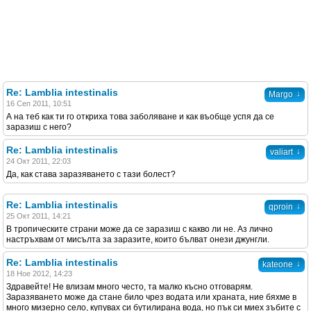
Re: Lamblia intestinalis
↓
Margo
16 Сеп 2011, 10:51
А на теб как ти го откриха това заболяване и как въобще успя да се
заразиш с него?
Re: Lamblia intestinalis
↓
valiart
24 Окт 2011, 22:03
Да, как става заразяването с тази болест?
Re: Lamblia intestinalis
↓
qproin
25 Окт 2011, 14:21
В тропическите страни може да се заразиш с какво ли не. Аз лично
настръхвам от мисълта за заразите, които бълват онези джунгли.
Re: Lamblia intestinalis
↓
kateone
18 Ное 2012, 14:23
Здравейте! Не влизам много често, та малко късно отговарям.
Заразяването може да стане било чрез водата или храната, ние бяхме в
много мизерно село, купувах си бутилирана вода, но пък си миех зъбите с