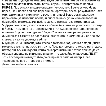
4. Решението дойде от Америка. Един ден в интернет се натъкнахме на
билкови таблетки, изписвани в тези случаи. Лекарството се нарича
PURGE. Поръчах си няколко опаковки, мисля, че с 3 вече всичко беше
наред. Най-после при два поредни лабораторни теста, резултатите бяха
отрицателни, а и симптомите вече ги нямаше! Беше останала само
параноята (за известно време) и липсата на сигурно милион полезни
бактерийки в стомаха ми, избити докато вземах този метронидазол.
5. Друго лекарство, което никак не обичат бившите ми усмихнати питомци,
е ЙОДЪТ. Към края на втората кутия с PURGE започнах паралелно да
приемам йодова тинктура от 5 %, по 7 капки на ден, разтворени в чист
лимонов сок. Сместа се разбърква, докато стане хомогенна и се пие със
сламка, за да не уврежда зъбите.
6.Туширане на щитовидната жлеза с тампон с йод, хванат с медицински
кохер изключително засилва имуна. През щитовидната жлеза могат да се
изхвърлят всички гадости, които са в организма ни, затова трябва да се
обръща специално внимание и на нея, не случайно е наречена "ЩИТ".
Този последния метод трябва да се прилага само от лекар. След
туширане се пие отново сок от лимон.
Дано съм ви била полезна.