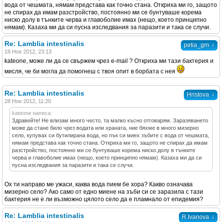
вода от чешмата, нямам представа как точно стана. Откриха ми го, защото
не спирах да имам разстройство, постоянно ми се бунтуваше корема
ниско долу в тънките черва и главоболие имах (нещо, което принципно
нямам). Казаха ми да си пусна изследвания за паразити и така се случи.
Re: Lamblia intestinalis
↓
petia_gm
18 Ное 2012, 23:13
kateone, може ли да се свържем чрез е-mail ? Откриха ми тази бактерия и
мисля, че би могла да помогнеш с твоя опит в борбата с нея
Re: Lamblia intestinalis
↓
Hristova
28 Ное 2012, 11:20
kateone написа:
Здравейте! Не влизам много често, та малко късно отговарям. Заразяването
може да стане било чрез водата или храната, ние бяхме в много мизерно
село, купувах си бутилирана вода, но пък си миех зъбите с вода от чешмата,
нямам представа как точно стана. Откриха ми го, защото не спирах да имам
разстройство, постоянно ми се бунтуваше корема ниско долу в тънките
черва и главоболие имах (нещо, което принципно нямам). Казаха ми да си
пусна изследвания за паразити и така се случи.
Ох ти направо ме ужаси, каква вода пием бе хора? Какво означава
мизерно село? Ако само от едно миене на зъби си се заразила с тази
бактерия не е ли възможно цялото село да е пламнало от епидемия?
Re: Lamblia intestinalis
↓
R.Ivanova