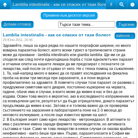
Lamblia intestinalis - как се спасих от тази болест
#
Премини към десктоп версия
Добави отговор
Lamblia intestinalis - как се спасих от тази болест
↓
kateone
29 Юли 2011, 20:46
Здравейте, пиша за една рядка по нашите георгафски ширини, но много
коварна паразитна болест, която всеки турист в тропическите страни
може да прихване - lamblia intestinalis или giardia lamblia. Ще ми се да
споделя как след почти едногодишна борба с този едноклетъчен паразит
и отчаяни опити на нашите лекари да ме предозират с познатите си
лекарства, най-после се отървах от него. Не с тяхна помощ за съжаление.
1. Та, най-напред много е важно да се правят изследвания на фекална
проба на всеки три месеца при заразените, а и поне веднъж
профилактично за здравите. В повечето случаи този паразит се развива с
придружени симптоми като диария, постоянно къркорене на червата,
гадене, обаче има и случаи, в които може да живее в нас и без да се
издава. Освен това много е вероятно, ако в изследваното изпражнение не
са изхвърлени цисти, резултатът да бъде отрицателен, докато паразитът
продължава да живее в нас. Затова е и толкова важно да се проверява
състоянието на заразения в лабораторията поне на 2-3 месеца до
неговото излекуване, а после още известно време на шест.
2. В България знаят само едно лекарство - метронидазол. В аптеките го
има с различни имена заради фирмите производители, но активната
съставка е тази. Само че това лекарство в някои случаи се оказва крайно
неефективно - както беше при мен. Първо, паразитолозите в София ми