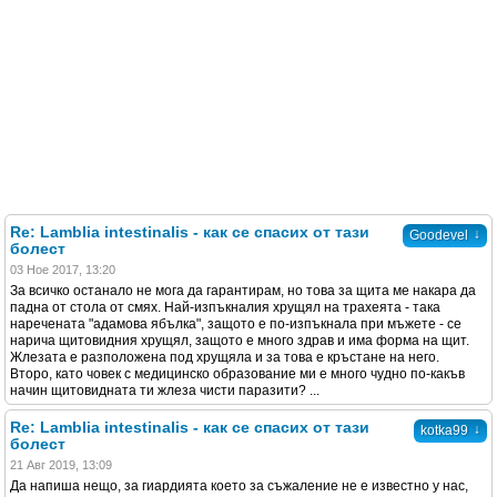
Re: Lamblia intestinalis - как се спасих от тази
↓
Goodevel
болест
03 Ное 2017, 13:20
За всичко останало не мога да гарантирам, но това за щита ме накара да
падна от стола от смях. Най-изпъкналия хрущял на трахеята - така
наречената "адамова ябълка", защото е по-изпъкнала при мъжете - се
нарича щитовидния хрущял, защото е много здрав и има форма на щит.
Жлезата е разположена под хрущяла и за това е кръстане на него.
Второ, като човек с медицинско образование ми е много чудно по-какъв
начин щитовидната ти жлеза чисти паразити? ...
Re: Lamblia intestinalis - как се спасих от тази
↓
kotka99
болест
21 Авг 2019, 13:09
Да напиша нещо, за гиардията което за съжаление не е известно у нас,