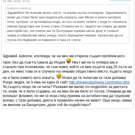
16 Авг 2016, 11:41
kateone написа:
Здравейте! Не влизам много често, та малко късно отговарям. Заразяването
може да стане било чрез водата или храната, ние бяхме в много мизерно
село, купувах си бутилирана вода, но пък си миех зъбите с вода от чешмата,
нямам представа как точно стана. Откриха ми го, защото не спирах да имам
разстройство, постоянно ми се бунтуваше корема ниско долу в тънките
черва и главоболие имах (нещо, което принципно нямам). Казаха ми да си
пусна изследвания за паразити и така се случи.
Здравей, kateone, изглежда, че на мен ми откриха същия проблем като
твоя, без да съм пътувала до Индия
Умът ми не го побира как е
станало при положение, че съм човек, който си мие ръцете над 20 пъти на
ден, но явно това се е случило на някакво обществено място, където нещо
не е било измито като хората..
Исках да те попитам за тази добавка
Purge..видях, че я има на един бг сайт
http://newaysbulgaria.com/index.html
Ти същото нещо ли си пила? Разкажи ми малко по-подробно за диетата
ти, знам, че е било отдавна, но на мен би ми било от полза..Очаквам да ми
изпишат флажил, но ми се иска след приема на антибиотика да туширам
всичко, с тази добавка, диета и правилен начин на живот. Още нещо..имаш
ли мнение за Биоцитрин, дали той би подействал?