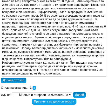
макар че тези лекарства ги има в света от 50 години... Има медикамент за
2.50 евро за 20 таблетки от Гърция го купувам като Ерцефурил- Ercefuryl в
други държави може да има други търг. наименования но основното
вещество е nifuroxazide / нифуроксазид/ . Клас Нитрофурани към него не
се развива резистентност, 96 % се усвоява в стомашно чревният тракт т.е.
не трови всичко и по преценка може да се дава дори на кърмещи. Не
закача микробиома - полезните бактрии и не намалява имунитета а
напротив. първия ден се приема интензивно през 4 - 6 часа и вторият на 6
часа - приема се 7-8 дни на 8 часа следващите. Капсулите имат жълт
безвкусен прах който спокойно се дава и на животни, може да се смеси с
вода или да се овкуси с бульон и се дозира според теглото - в руските вет.
източници има инф. Активно е към стафилококи / ауреус/ стрептококи,
салмонела, гиардия и т.н. дълъг списък с бактерии - при летни почивки е
незаменимо. Поради бактерицидната си активност и локалното действие
може да се смесва с кремове и микстури за раневи инфекции, изгаряния и
т.н. може да се смесва с антибиотици, имидазоли, антимикотици и прочие
и др. вещества. Нитрофурани има в Гранофурина,
Нифоцингела,Фуроталгина и др. мазила и капки. При гиардия има чести
рецидиви, което не пречи курсът да се повтори при нужда до крайно
изчистване на паразита. Е, това е от мен дано и лекари го прочетат и да
научат нещо различно от бълг. източници.
Добави отговор
Отиди на страница:
1
2
Иди на:
Премини към десктоп версия