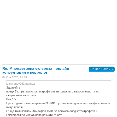
Re: Множествена склероза - онлайн
↓
Dr Ilian Savov
консултация с невролог
04 Окт 2020, 21:45
ivanivanov261 написа:
Здравейте,
преди 7 г. претърпях катастрофа извън града като велосипедист, със
сътресение на мозъка.
Бях 15г.
През годините ми са превени 3 ЯМР с установен аденом на хипофиза 4мм. и
нищо повече.
Съща такя взимам Абилифай 15мг, за психоза след катастрофата +
Глюкофлаж за инсулинова резистентност.