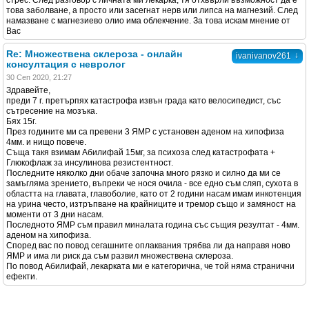
стрес. След разговор с личната ми лекарка, тя отхвърли възможност да е
това заболване, а просто или засегнат нерв или липса на магнезий. След
намазване с магнезиево олио има облекчение. За това искам мнение от
Вас
Re: Множествена склероза - онлайн
↓
ivanivanov261
консултация с невролог
30 Сеп 2020, 21:27
Здравейте,
преди 7 г. претърпях катастрофа извън града като велосипедист, със
сътресение на мозъка.
Бях 15г.
През годините ми са превени 3 ЯМР с установен аденом на хипофиза
4мм. и нищо повече.
Съща такя взимам Абилифай 15мг, за психоза след катастрофата +
Глюкофлаж за инсулинова резистентност.
Последните няколко дни обаче започна много рязко и силно да ми се
замъгляма зрението, въпреки че нося очила - все едно съм сляп, сухота в
областта на главата, главоболие, като от 2 години насам имам инкотенция
на урина често, изтръпване на крайниците и тремор също и замяност на
моменти от 3 дни насам.
Последното ЯМР съм правил миналата година със същия резултат - 4мм.
аденом на хипофиза.
Според вас по повод сегашните оплаквания трябва ли да направя ново
ЯМР и има ли риск да съм развил множествена склероза.
По повод Абилифай, лекарката ми е категорична, че той няма странични
ефекти.