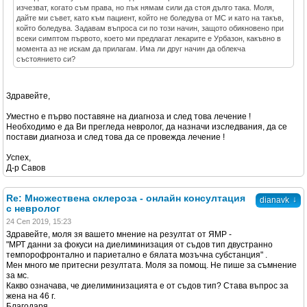
изчезват, когато съм права, но пък нямам сили да стоя дълго така. Моля,
дайте ми съвет, като към пациент, който не боледува от МС и като на такъв,
който боледува. Задавам въпроса си по този начин, защото обикновено при
всеки симптом първото, което ми предлагат лекарите е Урбазон, какъвно в
момента аз не искам да прилагам. Има ли друг начин да облекча
състоянието си?
Здравейте,
Уместно е първо поставяне на диагноза и след това лечение !
Необходимо е да Ви прегледа невролог, да назначи изследвания, да се
постави диагноза и след това да се провежда лечение !
Успех,
Д-р Савов
Re: Множествена склероза - онлайн консултация
↓
dianavk
с невролог
24 Сеп 2019, 15:23
Здравейте, моля зя вашето мнение на резултат от ЯМР -
"МРТ данни за фокуси на диелиминизация от съдов тип двустранно
темпорофронтално и париетално е бялата мозъчна субстанция" .
Мен много ме притесни резултата. Моля за помощ. Не пише за съмнение
за мс.
Какво означава, че диелиминизацията е от съдов тип? Става въпрос за
жена на 46 г.
Благодаря.