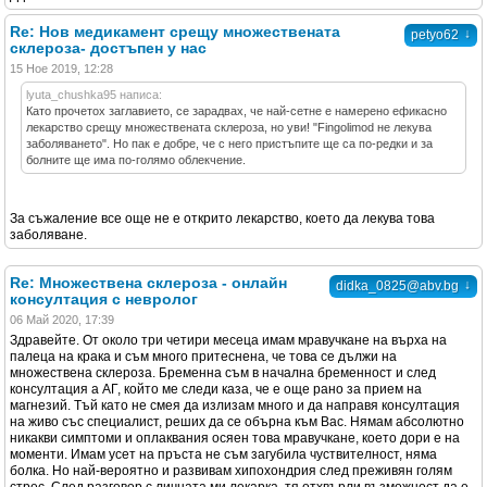
Re: Нов медикамент срещу множествената
↓
petyo62
склероза- достъпен у нас
15 Ное 2019, 12:28
lyuta_chushka95 написа:
Като прочетох заглавието, се зарадвах, че най-сетне е намерено ефикасно
лекарство срещу множествената склероза, но уви! "Fingolimod не лекува
заболяването". Но пак е добре, че с него пристъпите ще са по-редки и за
болните ще има по-голямо облекчение.
За съжаление все още не е открито лекарство, което да лекува това
заболяване.
Re: Множествена склероза - онлайн
↓
didka_0825@abv.bg
консултация с невролог
06 Май 2020, 17:39
Здравейте. От около три четири месеца имам мравучкане на върха на
палеца на крака и съм много притеснена, че това се дължи на
множествена склероза. Бременна съм в начална бременност и след
консултация а АГ, който ме следи каза, че е още рано за прием на
магнезий. Тъй като не смея да излизам много и да направя консултация
на живо със специалист, реших да се обърна към Вас. Нямам абсолютно
никакви симптоми и оплаквания осяен това мравучкане, което дори е на
моменти. Имам усет на пръста не съм загубила чуствителност, няма
болка. Но най-вероятно и развивам хипохондрия след преживян голям