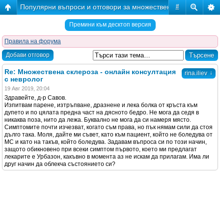
Популярни въпроси и отговори за множествената склероза
#
Премини към десктоп версия
Правила на форума
Добави отговор
Re: Множествена склероза - онлайн консултация
↓
rina.iliev
с невролог
19 Авг 2019, 20:04
Здравейте, д-р Савов.
Изпитвам парене, изтръпване, дразнене и лека болка от кръста към
дупето и по цялата предна част на дясното бедро. Не мога да седя в
никаква поза, нито да лежа. Буквално не мога да си намеря място.
Симптомите почти изчезват, когато съм права, но пък нямам сили да стоя
дълго така. Моля, дайте ми съвет, като към пациент, който не боледува от
МС и като на такъв, който боледува. Задавам въпроса си по този начин,
защото обикновено при всеки симптом първото, което ми предлагат
лекарите е Урбазон, какъвно в момента аз не искам да прилагам. Има ли
друг начин да облекча състоянието си?