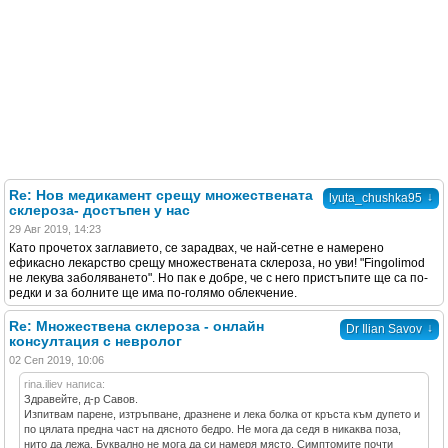
Re: Нов медикамент срещу множествената
↓
lyuta_chushka95
склероза- достъпен у нас
29 Авг 2019, 14:23
Като прочетох заглавието, се зарадвах, че най-сетне е намерено
ефикасно лекарство срещу множествената склероза, но уви! "Fingolimod
не лекува заболяването". Но пак е добре, че с него пристъпите ще са по-
редки и за болните ще има по-голямо облекчение.
Re: Множествена склероза - онлайн
↓
Dr Ilian Savov
консултация с невролог
02 Сеп 2019, 10:06
rina.iliev написа:
Здравейте, д-р Савов.
Изпитвам парене, изтръпване, дразнене и лека болка от кръста към дупето и
по цялата предна част на дясното бедро. Не мога да седя в никаква поза,
нито да лежа. Буквално не мога да си намеря място. Симптомите почти