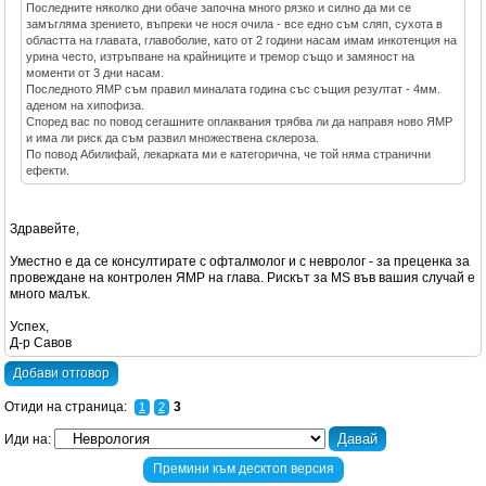
Последните няколко дни обаче започна много рязко и силно да ми се
замъгляма зрението, въпреки че нося очила - все едно съм сляп, сухота в
областта на главата, главоболие, като от 2 години насам имам инкотенция на
урина често, изтръпване на крайниците и тремор също и замяност на
моменти от 3 дни насам.
Последното ЯМР съм правил миналата година със същия резултат - 4мм.
аденом на хипофиза.
Според вас по повод сегашните оплаквания трябва ли да направя ново ЯМР
и има ли риск да съм развил множествена склероза.
По повод Абилифай, лекарката ми е категорична, че той няма странични
ефекти.
Здравейте,
Уместно е да се консултирате с офталмолог и с невролог - за преценка за
провеждане на контролен ЯМР на глава. Рискът за MS във вашия случай е
много малък.
Успех,
Д-р Савов
Добави отговор
Отиди на страница:
3
1
2
Иди на:
Премини към десктоп версия