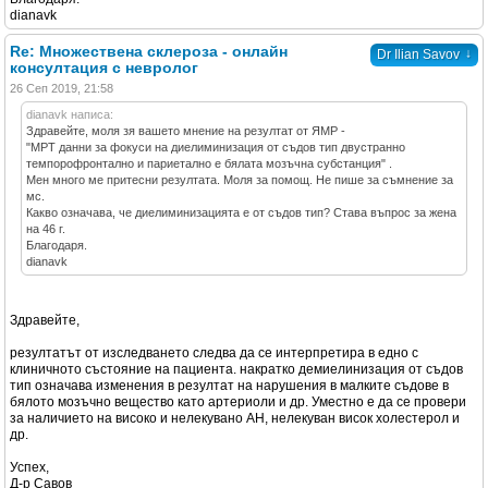
dianavk
Re: Множествена склероза - онлайн
↓
Dr Ilian Savov
консултация с невролог
26 Сеп 2019, 21:58
dianavk написа:
Здравейте, моля зя вашето мнение на резултат от ЯМР -
"МРТ данни за фокуси на диелиминизация от съдов тип двустранно
темпорофронтално и париетално е бялата мозъчна субстанция" .
Мен много ме притесни резултата. Моля за помощ. Не пише за съмнение за
мс.
Какво означава, че диелиминизацията е от съдов тип? Става въпрос за жена
на 46 г.
Благодаря.
dianavk
Здравейте,
резултатът от изследването следва да се интерпретира в едно с
клиничното състояние на пациента. накратко демиелинизация от съдов
тип означава изменения в резултат на нарушения в малките съдове в
бялото мозъчно вещество като артериоли и др. Уместно е да се провери
за наличието на високо и нелекувано АН, нелекуван висок холестерол и
др.
Успех,
Д-р Савов