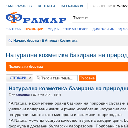
КЪМ FRAMAR.BG
КОНТАКТИ
ЗА FRAMAR.BG
ЗА ВЪПРОСИ:
0875 / 322
Е АПТЕКА
ПРОМОЦИИ
МЕДИА
ЕНЦИКЛОПЕДИЯ
ДИАГНОСТИК
ЗДРА
Начало форум
‹
Е Аптека
‹
Козметика
Натурална козметика базирана на природн
Правила на форума
Добави отговор
Натурална козметика базирана на природни
от
4anatural
» 07 Юли 2021, 14:01
4A Natural е козметичен бранд базиран на природни съставки з
уникални подаръчни чанти и ръчно изработени натурални свещ
натурални съствки като минерали и витамини от природата.
4A Natural може да осигури качество и лукс на изгодни цени. 
формула в доказани български лаборатории. Подбрани са най