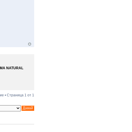
МА NATURAL
ие • Страница
1
от
1