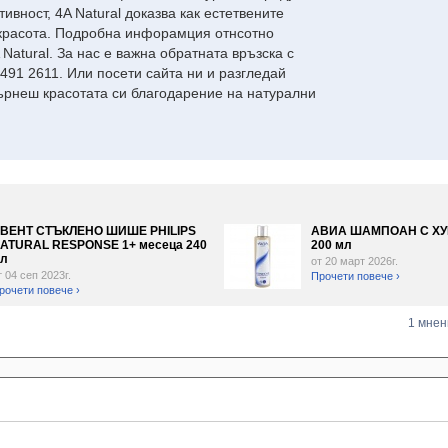
вност, 4A Natural доказва как естетвените
и красота. Подробна инфорамция отнсотно
Natural. За нас е важна обратната връзска с
 491 2611. Или посети сайта ни и разгледай
ърнеш красотата си благодарение на натурални
ВЕНТ СТЪКЛЕНО ШИШЕ PHILIPS
АВИА ШАМПОАН С ХУ
ATURAL RESPONSE 1+ месеца 240
200 мл
л
от 20 март 2026г.
т 04 сеп 2023г.
Прочети повече ›
рочети повече ›
1 мнен