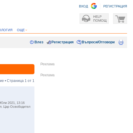
ВХОД
РЕГИСТРАЦИЯ
HELP
ПОМОЩ
ОЛОГИЯ
ОЩЕ
Влез
Регистрация
Въпроси/Отговори
ие • Страница
1
от
1
Юли 2021, 13:16
л. Цар Освободител