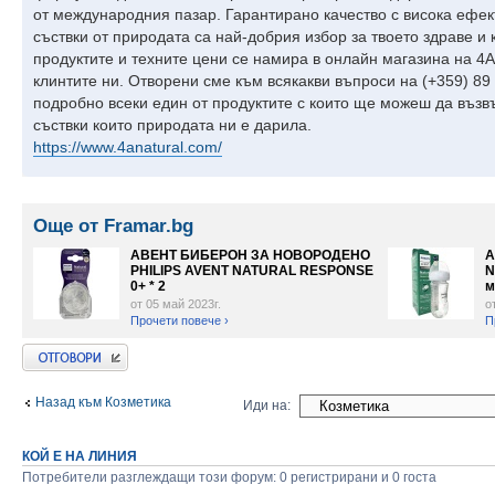
от международния пазар. Гарантирано качество с висока ефекти
съствки от природата са най-добрия избор за твоето здраве 
продуктите и техните цени се намира в онлайн магазина на 4A 
клинтите ни. Отворени сме към всякакви въпроси на (+359) 89
подробно всеки един от продуктите с които ще можеш да възв
съствки които природата ни е дарила.
https://www.4anatural.com/
Още от Framar.bg
АВЕНТ БИБЕРОН ЗА НОВОРОДЕНО
А
PHILIPS AVENT NATURAL RESPONSE
N
0+ * 2
м
от 05 май 2023г.
о
Прочети повече ›
П
Добави отговор
Назад към Козметика
Иди на:
КОЙ Е НА ЛИНИЯ
Потребители разглеждащи този форум: 0 регистрирани и 0 госта