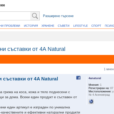
 000
Разширено търсене
ВНИ ПРОБЛЕМИ
ИСТОРИЯ
ХРАНЕНЕ
СЪВЕТИ
LIFESTYLE
СПОРТ
ПСИХ
и съставки от 4A Natural
1 мнен
 съставки от 4A Natural
4anatural
Мнения:
1
Регистриран на:
07 
Местоположение:
у
а грижа на коса, кожа и тяло поднесени с
№ 4 Асеновград
и за дома. Всеки един продукт е съставен от
Всеки един артикул е изграден по уникална
-качествените и ефективни натурални продукти