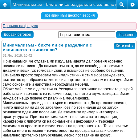
Минимализъм - бихте ли се разделили с излишното в живота
Премини към десктоп версия
Правила на форума
Добави отговор
Минимализъм - бихте ли се разделили с
↓
Кети cat
излишното в живота си?
31 Яну 2019, 10:42
Признавам си, че отдавна ми изкушава идеята да променя коренно
начина си на живот. Да намаля темпото, да се освободя от всичките
джаджи и вещи, уж толкова нужни, а всъщност не особено безценни.
Отначало просто харесвам минималистичния стил в обзавеждането,
съответно преобразих малкото си апартаментче съвсем в този дух. Имам
само основните и наистина необходими мебели.
Обаче май не ми е достатъчно. Усещам се постоянно напрегната, покрай
работата и търчането из големия град, тълпите и шумотевицата. Имам
нужда от нещо повече от различна мебелировка.
Минимализмът цели да се отърве от излишното. Да премахне всичко,
чиято липса няма да се забележи, без по този начин да се загуби
основната идея или послание. Да вземем за пример интериора и
архитуктурата. При тях минимализмът възниква като тенденция,
характерна с липсата си на орнаменти и декорация и търсеща
максимална простота и изчистеност на пространството. Това носи със
себе си много плюсове – изчистеност на пространствата и формите,
намалено зрително замърсяване, лесно поставяне на фокус.