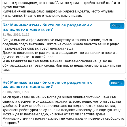
вместо да изхвърлям, си казвам "А, може да ми потрябва някой път" и го
бутам пак там.
Купувам някои неща само защото ми харесва идеята, често купувам
импулсивно. Знам че не е нужно, но пак го правя.
Re: Минимализъм - бихте ли се разделили с
↓
Клер
излишното в живота си?
31 Яну 2019, 11:12
Без да съм се информирала, че съществува такова течение, съм го
следвала подсъзнателно. Никога не съм обичала многото вещи и рядко
пазарувам без списък, тоест ненужни неща.
Дрехите постоянно ги разчиствам и раздавам - по-запазените носим в
домове, старите - в контейнера.
И на техниката не съм голям маниак. Ползвам основни неща, но не
обичам джаджи за това и онова. Или пък за неща, които мога да направя
сама.
Re: Минимализъм - бихте ли се разделили с
↓
blaze
излишното в живота си?
31 Яну 2019, 11:24
Аз си признавам, че не бих могла да живея минималистично. Така съм
свикнала с всичките си джаджи, техниката, всяко нещо, което ми създава
удобство. Имам си робот за почистване на пода, електрическа метла,
кухненски робот, уред за сушене на плодове и зеленчуци и още куп неща.
Може и да ги ползвам рядко, но всяка от тях ми спестява време.
Минималистичният начин на живот не консумира ли повече от свободното
ни време?