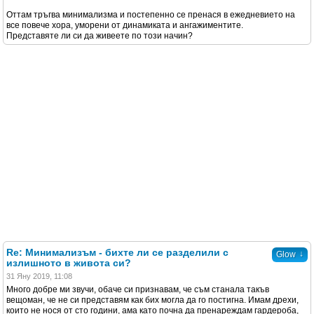
Оттам тръгва минимализма и постепенно се пренася в ежедневието на
все повече хора, уморени от динамиката и ангажиментите.
Представяте ли си да живеете по този начин?
Re: Минимализъм - бихте ли се разделили с
↓
Glow
излишното в живота си?
31 Яну 2019, 11:08
Много добре ми звучи, обаче си признавам, че съм станала такъв
вещоман, че не си представям как бих могла да го постигна. Имам дрехи,
които не нося от сто години, ама като почна да пренареждам гардероба,