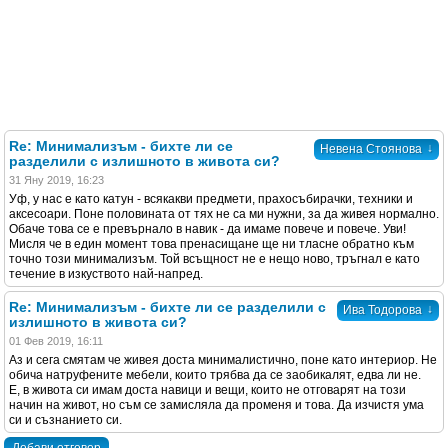
Re: Минимализъм - бихте ли се
↓
Невена Стоянова
разделили с излишното в живота си?
31 Яну 2019, 16:23
Уф, у нас е като катун - всякакви предмети, прахосъбирачки, техники и
аксесоари. Поне половината от тях не са ми нужни, за да живея нормално.
Обаче това се е превърнало в навик - да имаме повече и повече. Уви!
Мисля че в един момент това пренасищане ще ни тласне обратно към
точно този минимализъм. Той всъщност не е нещо ново, тръгнал е като
течение в изкуството най-напред.
Re: Минимализъм - бихте ли се разделили с
↓
Ива Тодорова
излишното в живота си?
01 Фев 2019, 16:11
Аз и сега смятам че живея доста минималистично, поне като интериор. Не
обича натруфените мебели, които трябва да се заобикалят, едва ли не.
Е, в живота си имам доста навици и вещи, които не отговарят на този
начин на живот, но съм се замисляла да променя и това. Да изчистя ума
си и съзнанието си.