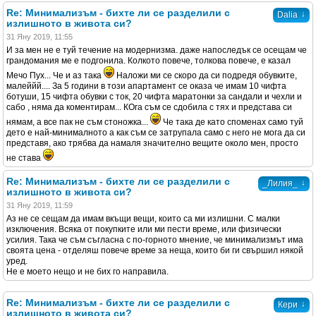
Re: Минимализъм - бихте ли се разделили с
↓
Dalia
излишното в живота си?
31 Яну 2019, 11:55
И за мен не е туй течение на модернизма. даже напоследък се осещам че
грандомания ме е подгонила. Колкото повече, толкова повече, е казал
Мечо Пух... Че и аз така
Наложи ми се скоро да си подредя обувките,
малеййй.... За 5 години в този апартамент се оказа че имам 10 чифта
ботуши, 15 чифта обувки с ток, 20 чифта маратонки за сандали и чехли и
сабо , няма да коментирам... КОга съм се сдобила с тях и представа си
нямам, а все пак не съм стоножка...
Че така де като споменах само туй
дето е най-минималното а как съм се затрупала само с него не мога да си
представя, ако трябва да намаля значително вещите около мен, просто
не става
Re: Минимализъм - бихте ли се разделили с
↓
_Лилия_
излишното в живота си?
31 Яну 2019, 11:59
Аз не се сещам да имам вкъщи вещи, които са ми излишни. С малки
изключения. Всяка от покупките или ми пести време, или физически
усилия. Така че съм съгласна с по-горното мнение, че минимализмът има
своята цена - отделяш повече време за неща, които би ги свършил някой
уред.
Не е моето нещо и не бих го направила.
Re: Минимализъм - бихте ли се разделили с
↓
Кери
излишното в живота си?