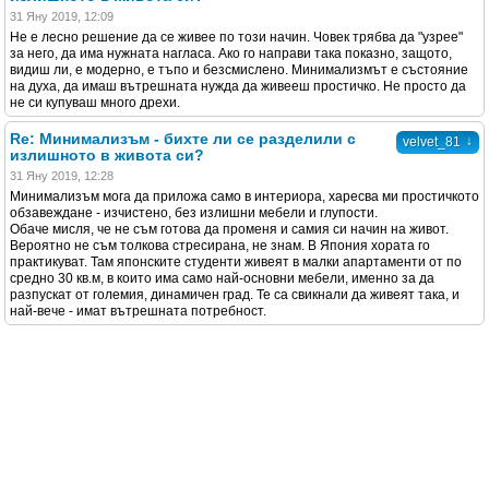
31 Яну 2019, 12:09
Не е лесно решение да се живее по този начин. Човек трябва да "узрее"
за него, да има нужната нагласа. Ако го направи така показно, защото,
видиш ли, е модерно, е тъпо и безсмислено. Минимализмът е състояние
на духа, да имаш вътрешната нужда да живееш простичко. Не просто да
не си купуваш много дрехи.
Re: Минимализъм - бихте ли се разделили с
↓
velvet_81
излишното в живота си?
31 Яну 2019, 12:28
Минимализъм мога да приложа само в интериора, харесва ми простичкото
обзавеждане - изчистено, без излишни мебели и глупости.
Обаче мисля, че не съм готова да променя и самия си начин на живот.
Вероятно не съм толкова стресирана, не знам. В Япония хората го
практикуват. Там японските студенти живеят в малки апартаменти от по
средно 30 кв.м, в които има само най-основни мебели, именно за да
разпускат от големия, динамичен град. Те са свикнали да живеят така, и
най-вече - имат вътрешната потребност.