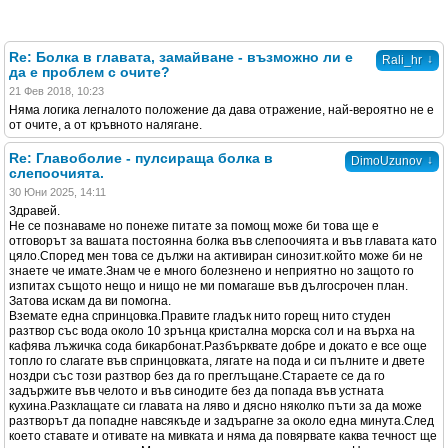
Re: Болка в главата, замайване - възможно ли е
↓
Rali_hr
да е проблем с очите?
21 Фев 2018, 10:23
Няма логика легналото положение да дава отражение, най-вероятно не е
от очите, а от кръвното налягане.
Re: Главоболие - пулсираща болка в
↓
DimoUzunov
слепоочията.
30 Юни 2025, 14:11
Здравей.
Не се познаваме но понеже питате за помощ може би това ще е
отговорът за вашата постоянна болка във слепоочията и във главата като
цяло.Според мен това се дължи на активиран синозит.който може би не
знаете че имате.Знам че е много болезнено и неприятно но защото го
изпитах същото нещо и нищо не ми помагаше във дългосрочен план.
Затова искам да ви помогна.
Вземате една спринцовка.Правите гладък нито горещ нито студен
разтвор със вода около 10 зрънца кристална морска сол и на върха на
кафява лъжичка сода бикарбонат.Разбърквате добре и докато е все още
топло го слагате във спринцовката, лягате на пода и си пълните и двете
ноздри със този разтвор без да го преглъщане.Стараете се да го
задържите във челото и във синодите без да попада във устната
кухина.Разклащате си главата на ляво и дясно няколко пъти за да може
разтворът да попадне навсякъде и задърагне за около една минута.След
което ставате и отивате на мивката и няма да повярвате каква течност ще