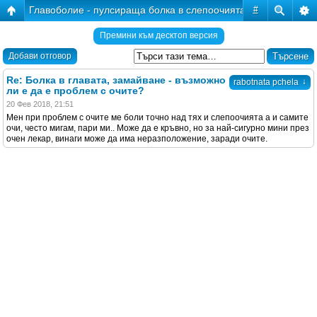
Главоболие - пулсираща болка в слепоочията.
#
Премини към десктоп версия
Добави отговор
Re: Болка в главата, замайване - възможно
↓
rabotnata pchela
ли е да е проблем с очите?
20 Фев 2018, 21:51
Мен при проблем с очите ме боли точно над тях и слепоочията а и самите
очи, често мигам, пари ми.. Може да е кръвно, но за най-сигурно мини през
очен лекар, винаги може да има неразположение, заради очите.