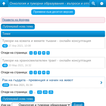
Онкология и туморни образувания - въпроси и отговори
Премини към десктоп версия
Правила на форума
Публикувай нова тема
Теми
Тумори на кожата и меките тъкани - онлайн консултация
42
27 Апр 2021, 10:08
Отиди на страница:
1
2
3
4
5
Тумори на храносмилателен тракт - онлайн консултация
49
20 Мар 2021, 16:32
Отиди на страница:
1
2
3
4
5
Рак на гърдата - превенция и начин на живот
244
08 Фев 2021, 01:34
Отиди на страница:
...
1
23
24
25
Публикувай нова тема
Иди на: