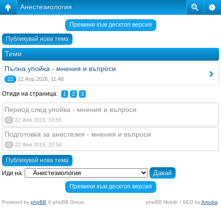
Анестезиология
Премини към десктоп версия
Публикувай нова тема
Теми
Пълна упойка - мнения и въпроси
22
22 Апр 2026, 11:48
Отиди на страница:
1
2
3
Период след упойка - мнения и въпроси
0
22 Фев 2019, 10:55
Подготовка за анестезия - мнения и въпроси
0
22 Фев 2019, 10:54
Публикувай нова тема
Иди на:
Премини към десктоп версия
Powered by
phpBB
© phpBB Group.
phpBB Mobile / SEO by
Artodia
.