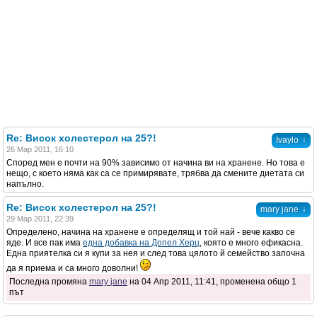
Re: Висок холестерол на 25?!
↓
Ivaylo
26 Мар 2011, 16:10
Според мен е почти на 90% зависимо от начина ви на хранене. Но това е
нещо, с което няма как са се примирявате, трябва да смените диетата си
напълно.
Re: Висок холестерол на 25?!
↓
mary jane
29 Мар 2011, 22:39
Определено, начина на хранене е определящ и той най - вече какво се
яде. И все пак има
една добавка на Допел Херц
, която е много ефикасна.
Една приятелка си я купи за нея и след това цялото й семейство започна
да я приема и са много доволни!
Последна промяна
mary jane
на 04 Апр 2011, 11:41, променена общо 1
път