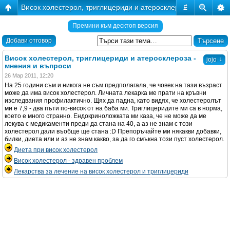
Висок холестерол, триглицериди и атеросклероза - мнения и
#
Премини към десктоп версия
Добави отговор
Висок холестерол, триглицериди и атеросклероза -
↓
jojo
мнения и въпроси
26 Мар 2011, 12:20
На 25 години съм и никога не съм предполагала, че човек на тази възраст
може да има висок холестерол. Личната лекарка ме прати на кръвни
изследвания профилактично. Щях да падна, като видях, че холестеролът
ми е 7,9 - два пъти по-висок от на баба ми. Триглицеридите ми са в норма,
което е много странно. Ендокриноложката ми каза, че не може да ме
лекува с медикаменти преди да стана на 40, а аз не знам с този
холестерол дали въобще ще стана :D Препоръчайте ми някакви добавки,
билки, диета или и аз не знам какво, за да го смъкна този пуст холестерол.
Диета при висок холестерол
Висок холестерол - здравен проблем
Лекарства за лечение на висок холестерол и триглицериди