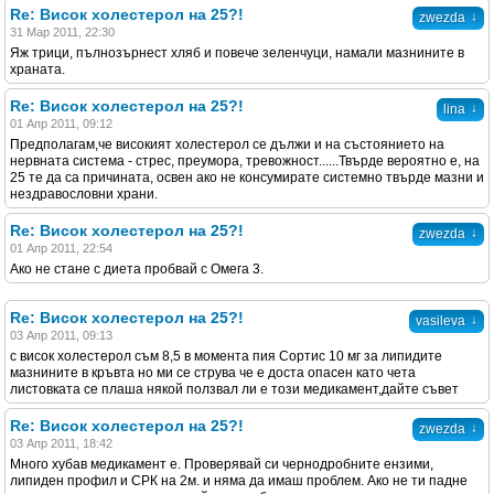
Re: Висок холестерол на 25?!
↓
zwezda
31 Мар 2011, 22:30
Яж трици, пълнозърнест хляб и повече зеленчуци, намали мазнините в
храната.
Re: Висок холестерол на 25?!
↓
lina
01 Апр 2011, 09:12
Предполагам,че високият холестерол се дължи и на състоянието на
нервната система - стрес, преумора, тревожност......Твърде вероятно е, на
25 те да са причината, освен ако не консумирате системно твърде мазни и
нездравословни храни.
Re: Висок холестерол на 25?!
↓
zwezda
01 Апр 2011, 22:54
Ако не стане с диета пробвай с Омега 3.
Re: Висок холестерол на 25?!
↓
vasileva
03 Апр 2011, 09:13
с висок холестерол съм 8,5 в момента пия Сортис 10 мг за липидите
мазнините в кръвта но ми се струва че е доста опасен като чета
листовката се плаша някой ползвал ли е този медикамент,дайте съвет
Re: Висок холестерол на 25?!
↓
zwezda
03 Апр 2011, 18:42
Много хубав медикамент е. Проверявай си чернодробните ензими,
липиден профил и СРК на 2м. и няма да имаш проблем. Ако не ти падне