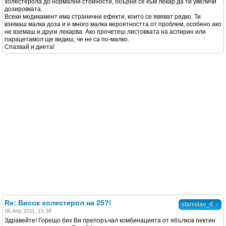
холестерола до нормални стойности, обърни се към лекар да ти увеличи
дозировката.
Всеки медикамент има странични ефекти, които се явяват рядко. Ти
вземаш малка доза и е много малка вероятността от проблем, особено ако
не вземаш и други лекарва. Ако прочетеш листовката на аспирин или
парацетамол ще видиш, че не са по-малко.
Спазвай и диета!
Re: Висок холестерол на 25?!
↓
stanislav_d
06 Апр 2011, 15:38
Здравейте! Горещо бих Ви препоръчал комбинацията от ябълков пектин