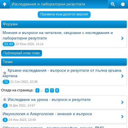
Изследвания и лабораторни резултати
Премини към десктоп версия
Форуми
Мнения и въпроси на читатели, свързани с изследвания и
лабораторни резултати
23, 83
23 Юни 2026, 14:14
Публикувай нова тема
Теми
Кръвни изследвания - въпроси и резултати от пълна кръвна
картина
72
21 Сеп 2022, 22:38
Отиди на страница:
...
1
6
7
8
Изследване на урина - въпроси и резултати
2
18 Дек 2021, 14:57
Имунология и Алергология - мнения и въпроси
6
24 Ное 2023, 13:49