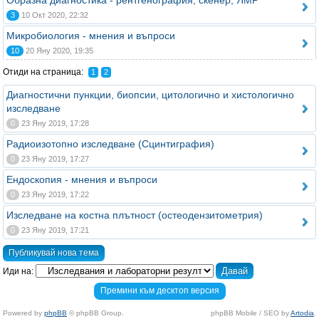
Образна диагностика - рентгенография, скенер, ЯМР
3
10 Окт 2020, 22:32
Микробиология - мнения и въпроси
10
20 Яну 2020, 19:35
Отиди на страница:
1
2
Диагностични пункции, биопсии, цитологично и хистологично
изследване
0
23 Яну 2019, 17:28
Радиоизотопно изследване (Сцинтиграфия)
0
23 Яну 2019, 17:27
Ендоскопия - мнения и въпроси
0
23 Яну 2019, 17:22
Изследване на костна плътност (остеодензитометрия)
0
23 Яну 2019, 17:21
Публикувай нова тема
Иди на:
Премини към десктоп версия
Powered by
phpBB
© phpBB Group.
phpBB Mobile / SEO by
Artodia
.