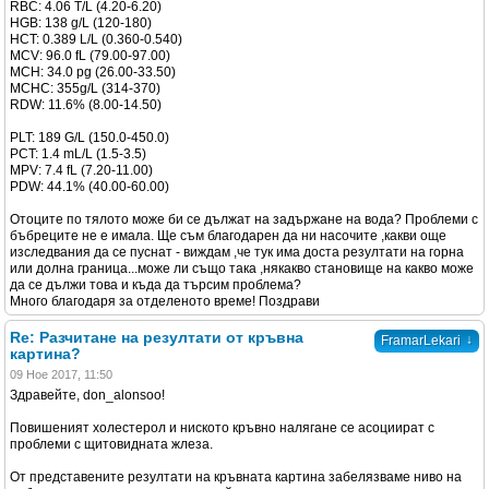
RBC: 4.06 T/L (4.20-6.20)
HGB: 138 g/L (120-180)
HCT: 0.389 L/L (0.360-0.540)
MCV: 96.0 fL (79.00-97.00)
MCH: 34.0 pg (26.00-33.50)
MCHC: 355g/L (314-370)
RDW: 11.6% (8.00-14.50)
PLT: 189 G/L (150.0-450.0)
PCT: 1.4 mL/L (1.5-3.5)
MPV: 7.4 fL (7.20-11.00)
PDW: 44.1% (40.00-60.00)
Отоците по тялото може би се дължат на задържане на вода? Проблеми с
бъбреците не е имала. Ще съм благодарен да ни насочите ,какви още
изследвания да се пуснат - виждам ,че тук има доста резултати на горна
или долна граница...може ли също така ,някакво становище на какво може
да се дължи това и къда да търсим проблема?
Много благодаря за отделеното време! Поздрави
Re: Разчитане на резултати от кръвна
↓
FramarLekari
картина?
09 Ное 2017, 11:50
Здравейте, don_alonsoo!
Повишеният холестерол и ниското кръвно налягане се асоциират с
проблеми с щитовидната жлеза.
От представените резултати на кръвната картина забелязваме ниво на