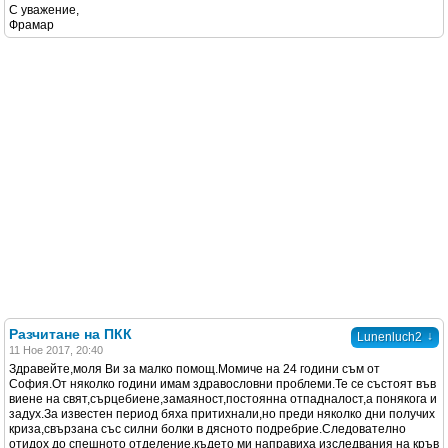
С уважение,
Фрамар
Разчитане на ПКК
↓
Lunenluch2
11 Ное 2017, 20:40
Здравейте,моля Ви за малко помощ.Момиче на 24 години съм от
София.От няколко години имам здравословни проблеми.Те се състоят във
виене на свят,сърцебиене,замаяност,постоянна отпадналост,а понякога и
задух.За известен период бяха притихнали,но преди няколко дни получих
криза,свързана със силни болки в дясното подребрие.Следователно
отидох до спешното отделение,където ми направиха изследвания на кръв