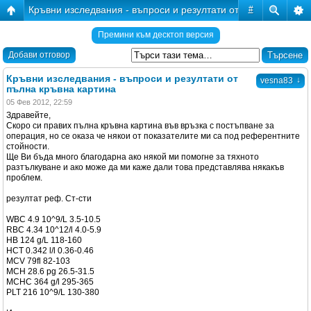
Кръвни изследвания - въпроси и резултати от пълна кръвна 
#
Премини към десктоп версия
Добави отговор
Кръвни изследвания - въпроси и резултати от
↓
vesna83
пълна кръвна картина
05 Фев 2012, 22:59
Здравейте,
Скоро си правих пълна кръвна картина във връзка с постъпване за
операция, но се оказа че някои от показателите ми са под референтните
стойности.
Ще Ви бъда много благодарна ако някой ми помогне за тяхното
разтълкуване и ако може да ми каже дали това представлява някакъв
проблем.
резултат реф. Ст-сти
WBC 4.9 10^9/L 3.5-10.5
RBC 4.34 10^12/l 4.0-5.9
HB 124 g/L 118-160
HCT 0.342 l/l 0.36-0.46
MCV 79fl 82-103
MCH 28.6 pg 26.5-31.5
MCHC 364 g/l 295-365
PLT 216 10^9/L 130-380