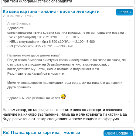
при тези килограми.Успех с операцията
Кръвна картина - анализ - високи левкоцити
↓
Finger
23 Юли 2012, 17:06
Anna43 написа:
Здравейте,
след направена пълна кръвна картина виждам, че имам повишени нива на :
- WBC (левкоцити) 10.68 x10^9/L -----3.5 - 10.5
- NEU# (неутрофили - бр.) 6.690 x10^9/L ----2.100 - 6.400
- Plt (трoмбоцити) 425 x10^9/L ----130 - 420
На какво може да се дължи това?
Преди около 3 месеца си счупих крака и след сваляне на гипса се оказа, че
съм развила синдром на Зудек(локална петниста остеопороза), с
последствията му - оток, силно намалена подвижност и т.н.
Резултатите за Калций са в нормите.
Може ли повишението на левкоцитите да се дължи на това или да търся и
друга причина?
Здраве и много усмивки ви желая
На съм лекар, но мисля, че повишените нива на левкоцити означава
наличие на някакво възпаление. Няма да е зле кръвната ти картина да
бъде разчетена от лекар специалист и после сподели във форума.
Re: Пълна кръвна картина - моля за
↓
Oggie Boggie