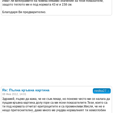
Имат ли килограмите на човека някакво значение за тези показатели,
защото теглото ми е под нормата 43 кг и 158 см.
Благодаря Ви предварително.
Re: Пълна кръвна картина
↓
nedka27
08 Фев 2012, 14:01
Здравей, първо да кажа, че не съм лекар, но понеже често ми се налага да
пущам кръвна картина долу горе са ми ясни показателите.Тези, които са
ти под нормата отчитат еритроцитите и са променливи.Мисля, че не е
нещо притеснително, даже много ме учудва нормалният ти хемоглобин