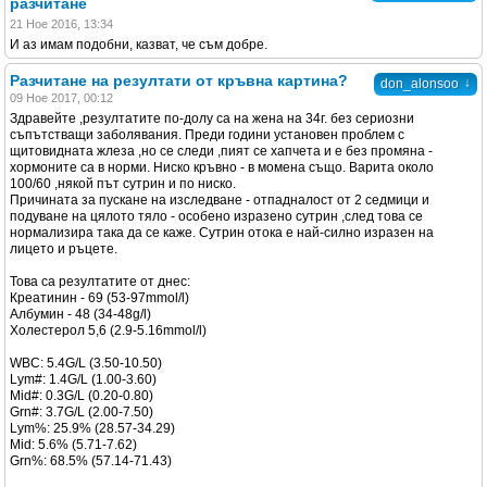
разчитане
21 Ное 2016, 13:34
И аз имам подобни, казват, че съм добре.
Разчитане на резултати от кръвна картина?
↓
don_alonsoo
09 Ное 2017, 00:12
Здравейте ,резултатите по-долу са на жена на 34г. без сериозни
съпътстващи заболявания. Преди години установен проблем с
щитовидната жлеза ,но се следи ,пият се хапчета и е без промяна -
хормоните са в норми. Ниско кръвно - в момена също. Варита около
100/60 ,някой път сутрин и по ниско.
Причината за пускане на изследване - отпадналост от 2 седмици и
подуване на цялото тяло - особено изразено сутрин ,след това се
нормализира така да се каже. Сутрин отока е най-силно изразен на
лицето и ръцете.
Това са резултатите от днес:
Креатинин - 69 (53-97mmol/l)
Албумин - 48 (34-48g/l)
Холестерол 5,6 (2.9-5.16mmol/l)
WBC: 5.4G/L (3.50-10.50)
Lym#: 1.4G/L (1.00-3.60)
Mid#: 0.3G/L (0.20-0.80)
Grn#: 3.7G/L (2.00-7.50)
Lym%: 25.9% (28.57-34.29)
Mid: 5.6% (5.71-7.62)
Grn%: 68.5% (57.14-71.43)