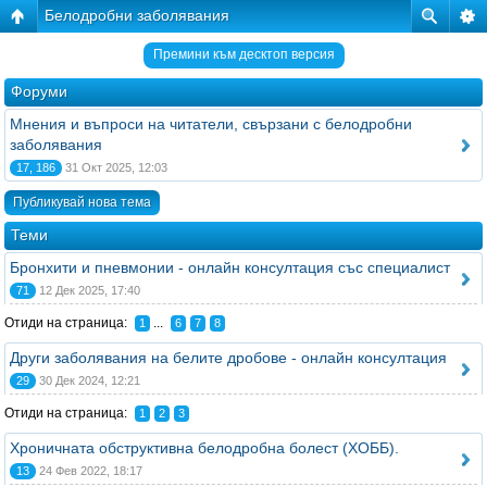
Белодробни заболявания
Премини към десктоп версия
Форуми
Мнения и въпроси на читатели, свързани с белодробни
заболявания
17, 186
31 Окт 2025, 12:03
Публикувай нова тема
Теми
Бронхити и пневмонии - онлайн консултация със специалист
71
12 Дек 2025, 17:40
Отиди на страница:
...
1
6
7
8
Други заболявания на белите дробове - онлайн консултация
29
30 Дек 2024, 12:21
Отиди на страница:
1
2
3
Хроничната обструктивна белодробна болест (ХОББ).
13
24 Фев 2022, 18:17