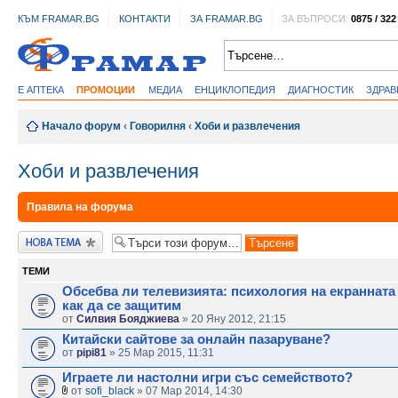
КЪМ FRAMAR.BG
КОНТАКТИ
ЗА FRAMAR.BG
ЗА ВЪПРОСИ:
0875 / 322
Е АПТЕКА
ПРОМОЦИИ
МЕДИА
ЕНЦИКЛОПЕДИЯ
ДИАГНОСТИК
ЗДРА
Начало форум
‹
Говорилня
‹
Хоби и развлечения
Хоби и развлечения
Правила на форума
Публикувай нова
тема
ТЕМИ
Обсебва ли телевизията: психология на екранната
как да се защитим
от
Силвия Бояджиева
» 20 Яну 2012, 21:15
Китайски сайтове за онлайн пазаруване?
от
pipi81
» 25 Мар 2015, 11:31
Играете ли настолни игри със семейството?
от
sofi_black
» 07 Мар 2014, 14:30