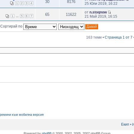
30
8176
1
2
3
4
25 Юли 2019, 16:22
от
n.stoqnow
65
11622
...
1
5
6
7
21 Май 2019, 16:15
Сортирай по
163 теми •
Страница
1
от
7
ремини към мобилна версия
Екип
•
Powered by
phpBB
© 2000, 2002, 2005, 2007 phpBB Group