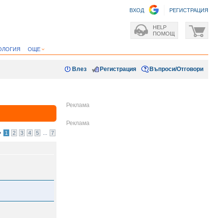
ВХОД
РЕГИСТРАЦИЯ
HELP
ПОМОЩ
ОЛОГИЯ
ОЩЕ
Влез
Регистрация
Въпроси/Отговори
•
...
1
2
3
4
5
7