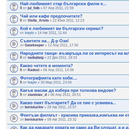
Най-любимият стар български филм е...
от
jul_folb
» 07 Апр 2011, 21:59
Чай или кафе предпочитате?
от
Stella_Artois
» 22 Юни 2011, 12:23
Кой е любимият ви български сериал?
от
Ivaylo
» 14 Авг 2011, 11:44
Съветите на... Д-р Ози!
от
Gatekeeper
» 12 Апр 2011, 17:30
Народните танци- възвръща ли се интересът на м
от
nadejdaig
» 22 Дек 2011, 19:15
Какво четете в момента?
от
Radost
» 06 Апр 2011, 14:39
Фотографията като хоби....
от
Ivaylo
» 30 Мар 2011, 23:04
Какъв масаж да избера при толкова видове?
от
stanislav_d
» 06 Апр 2011, 20:51
Какво пият българите? Да се пие с усмивка...
от
boriskarlov
» 28 Авг 2011, 22:57
Фентъзи филмът - красива приказка,измъква ни о
от
boriskarlov
» 09 Авг 2011, 23:32
Как да накарате хората не само да Ви слушат, а и д