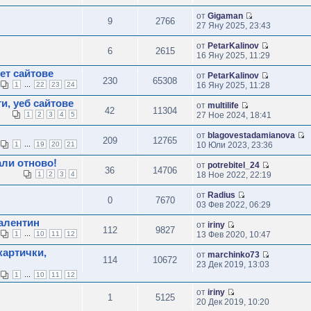
от
Gigaman
9
2766
27 Яну 2025, 23:43
от
PetarKalinov
6
2615
16 Яну 2025, 11:29
ет сайтове
от
PetarKalinov
230
65308
...
1
22
23
24
16 Яну 2025, 11:28
и, уеб сайтове
от
multilife
42
11304
1
2
3
4
5
27 Ное 2024, 18:41
от
blagovestadamianova
209
12765
...
1
19
20
21
10 Юли 2023, 23:36
али отново!
от
potrebitel_24
36
14706
1
2
3
4
18 Ное 2022, 22:19
от
Radius
0
7670
03 Фев 2022, 06:29
Валентин
от
iriny
112
9827
...
1
10
11
12
13 Фев 2020, 10:47
картички,
от
marchinko73
114
10672
23 Дек 2019, 13:03
...
1
10
11
12
от
iriny
1
5125
20 Дек 2019, 10:20