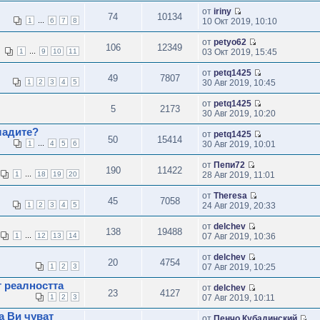
от
iriny
74
10134
...
1
6
7
8
10 Окт 2019, 10:10
от
petyo62
106
12349
...
1
9
10
11
03 Окт 2019, 15:45
от
petq1425
49
7807
1
2
3
4
5
30 Авг 2019, 10:45
от
petq1425
5
2173
30 Авг 2019, 10:20
ладите?
от
petq1425
50
15414
...
1
4
5
6
30 Авг 2019, 10:01
от
Пепи72
190
11422
...
1
18
19
20
28 Авг 2019, 11:01
от
Theresa
45
7058
1
2
3
4
5
24 Авг 2019, 20:33
от
delchev
138
19488
...
1
12
13
14
07 Авг 2019, 10:36
от
delchev
20
4754
1
2
3
07 Авг 2019, 10:25
т реалността
от
delchev
23
4127
1
2
3
07 Авг 2019, 10:11
а Ви чуват
от
Пенчо Кубадинский