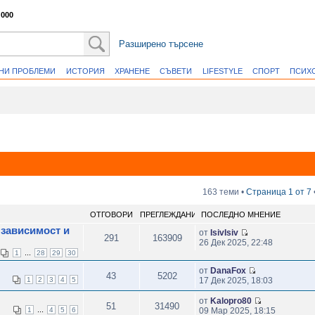
 000
Разширено търсене
ВНИ ПРОБЛЕМИ
ИСТОРИЯ
ХРАНЕНЕ
СЪВЕТИ
LIFESTYLE
СПОРТ
ПСИХ
163 теми •
Страница
1
от
7
ОТГОВОРИ
ПРЕГЛЕЖДАНИЯ
ПОСЛЕДНО МНЕНИЕ
 зависимост и
от
IsivIsiv
291
163909
26 Дек 2025, 22:48
...
1
28
29
30
от
DanaFox
43
5202
1
2
3
4
5
17 Дек 2025, 18:03
от
Kalopro80
51
31490
...
1
4
5
6
09 Мар 2025, 18:15