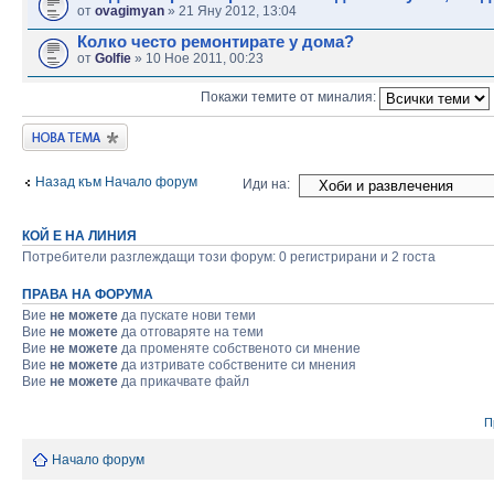
от
ovagimyan
» 21 Яну 2012, 13:04
Колко често ремонтирате у дома?
от
Golfie
» 10 Ное 2011, 00:23
Покажи темите от миналия:
Публикувай нова
тема
Назад към Начало форум
Иди на:
КОЙ Е НА ЛИНИЯ
Потребители разглеждащи този форум: 0 регистрирани и 2 госта
ПРАВА НА ФОРУМА
Вие
не можете
да пускате нови теми
Вие
не можете
да отговаряте на теми
Вие
не можете
да променяте собственото си мнение
Вие
не можете
да изтривате собствените си мнения
Вие
не можете
да прикачвате файл
П
Начало форум