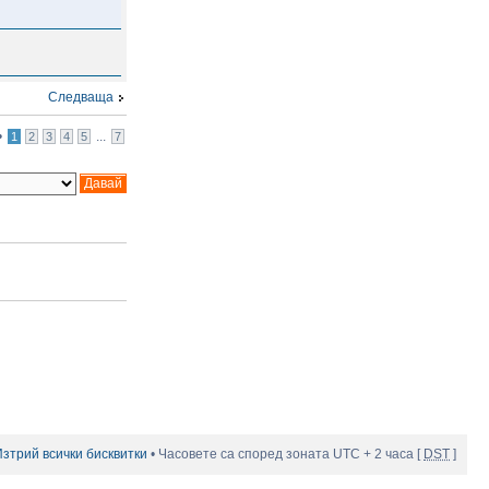
Следваща
•
...
1
2
3
4
5
7
Изтрий всички бисквитки
• Часовете са според зоната UTC + 2 часа [
DST
]