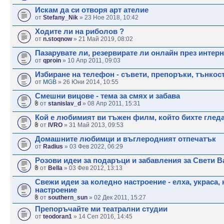
Искам да си отворя арт ателие
от
Stefany_Nik
» 23 Ное 2018, 10:42
Ходите ли на риболов ?
от
n.stoqnow
» 21 Май 2019, 08:02
Пазарувате ли, резервирате ли онлайн през интерн
от
qproin
» 10 Апр 2011, 09:03
Избиране на телефон - съвети, препоръки, тънкост
от
MGB
» 26 Юни 2014, 10:55
Смешни вицове - тема за смях и забава
от
stanislav_d
» 08 Апр 2011, 15:31
Кой е любимият ви тъжен филм, който бихте глед
от
IVRO
» 31 Май 2013, 09:53
Домашните любимци и въглеродният отпечатък
от
Radius
» 03 Фев 2022, 06:29
Розови идеи за подаръци и забавления за Свети 
от
Bella
» 03 Фев 2012, 13:13
Свежи идеи за коледно настроение - елха, украса, 
настроение
от
southern_sun
» 02 Дек 2011, 15:27
Препоръчайте ми театрални студии
от
teodoran1
» 14 Сеп 2016, 14:45