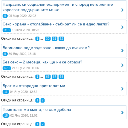
Направих си социален експеримент и според него жените
харесват поддържаните мъже
5
05 Мар 2020, 22:02
Секс - храна - отслабване - събират ли се в едно легло?
318
18 Фев 2020, 18:23
Отиди на страница:
...
1
30
31
32
Вагинално подмладяване - какво да очаквам?
5
30 Яну 2020, 18:18
Без секс – 2 месеца, как ще ни се отрази?
670
21 Яну 2020, 11:06
Отиди на страница:
...
1
66
67
68
Брат ми откарадна приятелят ми
11
04 Яну 2020, 12:52
Отиди на страница:
1
2
Приятелят ми смята, че съм дебела
18
02 Яну 2020, 12:02
Отиди на страница:
1
2