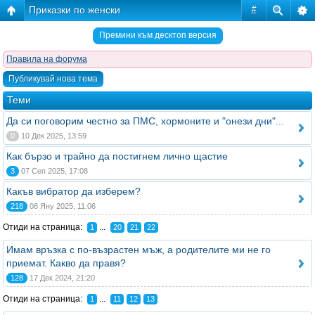
Приказки по женски
#
Премини към десктоп версия
Правила на форума
Публикувай нова тема
Теми
Да си поговорим честно за ПМС, хормоните и "онези дни"...
0
10 Дек 2025, 13:59
Как бързо и трайно да постигнем лично щастие
3
07 Сеп 2025, 17:08
Какъв вибратор да изберем?
218
08 Яну 2025, 11:06
Отиди на страница:
...
1
20
21
22
Имам връзка с по-възрастен мъж, а родителите ми не го
приемат. Какво да правя?
128
17 Дек 2024, 21:20
Отиди на страница:
...
1
11
12
13