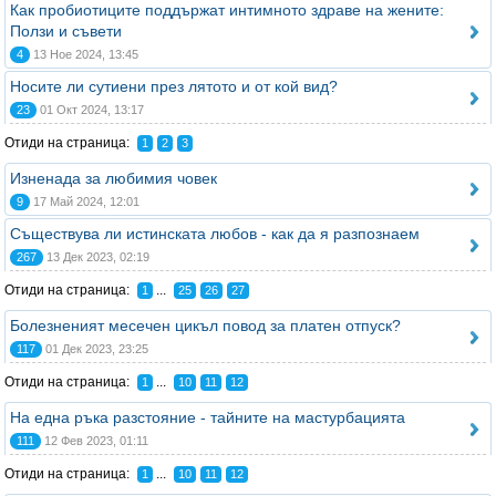
Как пробиотиците поддържат интимното здраве на жените:
Ползи и съвети
4
13 Ное 2024, 13:45
Носите ли сутиени през лятото и от кой вид?
23
01 Окт 2024, 13:17
Отиди на страница:
1
2
3
Изненада за любимия човек
9
17 Май 2024, 12:01
Съществува ли истинската любов - как да я разпознаем
267
13 Дек 2023, 02:19
Отиди на страница:
...
1
25
26
27
Болезненият месечен цикъл повод за платен отпуск?
117
01 Дек 2023, 23:25
Отиди на страница:
...
1
10
11
12
На една ръка разстояние - тайните на мастурбацията
111
12 Фев 2023, 01:11
Отиди на страница:
...
1
10
11
12