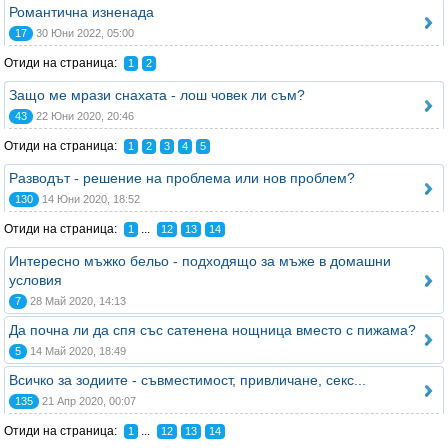
Романтична изненада
17
30 Юни 2022, 05:00
Отиди на страница:
1
2
Защо ме мрази снахата - лош човек ли съм?
43
22 Юни 2020, 20:46
Отиди на страница:
1
2
3
4
5
Разводът - решение на проблема или нов проблем?
130
14 Юни 2020, 18:52
Отиди на страница:
...
1
12
13
14
Интересно мъжко бельо - подходящо за мъже в домашни
условия
7
28 Май 2020, 14:13
Да почна ли да спя със сатенена нощница вместо с пижама?
5
14 Май 2020, 18:49
Всичко за зодиите - съвместимост, привличане, секс...
135
21 Апр 2020, 00:07
Отиди на страница:
...
1
12
13
14